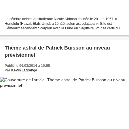
La célèbre actrice australienne Nicole Kidman est née le 20 juin 1967, à
Honolulu (Hawaï, Etats-Unis), à 15h15, selon astrodatabank. Elle est
Gémeaux ascendant Scorpion avec la Lune en Sagittaire. Voir sa carte du
ciel natale ci-dessus. Dominante extravertie...
Thème astral de Patrick Buisson au niveau
prévisionnel
Publié le 06/03/2014 à 10:55
Par
Kevin Lagrange