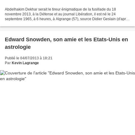
Abdelhakim Dekhar serait le tireur énigmatique de la fusillade du 18
novembre 2013, à la Défense et au journal Libération, il est né le 24
septembre 1965, à 6 heures, à Algrange (57), source Didier Geslain (d'après
son acte d'Etat Civil), il est Balance...
Edward Snowden, son amie et les Etats-Unis en
astrologie
Publié le 04/07/2013 à 18:21
Par
Kevin Lagrange