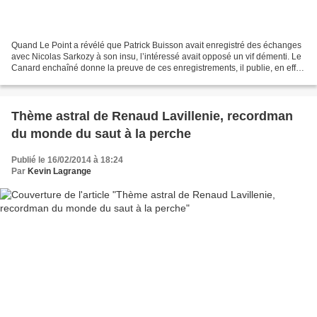
Quand Le Point a révélé que Patrick Buisson avait enregistré des échanges
avec Nicolas Sarkozy à son insu, l’intéressé avait opposé un vif démenti. Le
Canard enchaîné donne la preuve de ces enregistrements, il publie, en effet,
le 5 mars 2014, le verbatim...
Thème astral de Renaud Lavillenie, recordman
du monde du saut à la perche
Publié le 16/02/2014 à 18:24
Par
Kevin Lagrange