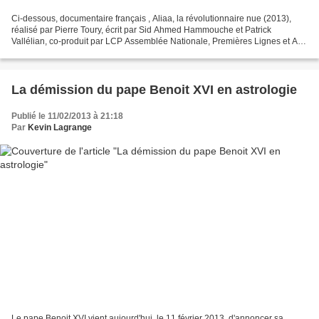
Ci-dessous, documentaire français , Aliaa, la révolutionnaire nue (2013),
réalisé par Pierre Toury, écrit par Sid Ahmed Hammouche et Patrick
Vallélian, co-produit par LCP Assemblée Nationale, Premières Lignes et Arte
France. Aliaa Magda Elmahdy est une...
La démission du pape Benoit XVI en astrologie
Publié le 11/02/2013 à 21:18
Par
Kevin Lagrange
Le pape Benoit XVI vient aujourd'hui, le 11 février 2013, d'annoncer sa