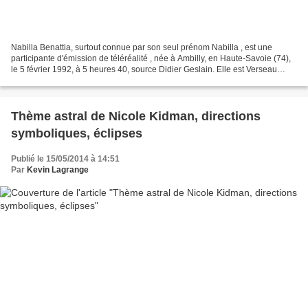
Nabilla Benattia, surtout connue par son seul prénom Nabilla , est une
participante d'émission de téléréalité , née à Ambilly, en Haute-Savoie (74),
le 5 février 1992, à 5 heures 40, source Didier Geslain. Elle est Verseau
ascendant Capricorne avec la...
Thème astral de Nicole Kidman, directions
symboliques, éclipses
Publié le 15/05/2014 à 14:51
Par
Kevin Lagrange