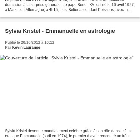
démission à la surprise générale. Le pape Benoit XVI est né le 16 avril 1927,
à Marktl, en Allemagne, à 4h15, il est Bélier ascendant Poissons, avec la
Lune en Balance. ASC 19°12...
Sylvia Kristel - Emmanuelle en astrologie
Publié le 20/10/2012 à 10:12
Par
Kevin Lagrange
Sylvia Kristel devenue mondialement célèbre grâce à son rôle dans le film
érotique Emmanuelle (sorti en 1974), le premier à avoir rencontré un très