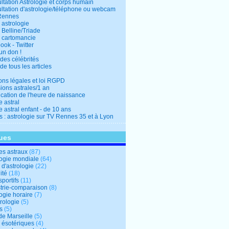
ltation Astrologie et corps humain
ltation d'astrologie/téléphone ou webcam
Rennes
 astrologie
 Belline/Triade
 cartomancie
ok - Twitter
un don !
des célébrités
de tous les articles
ons légales et loi RGPD
ions astrales/1 an
ication de l'heure de naissance
 astral
 astral enfant - de 10 ans
s : astrologie sur TV Rennes 35 et à Lyon
ues
s astraux
(87)
logie mondiale
(64)
d'astrologie
(22)
ité
(18)
sportifs
(11)
trie-comparaison
(8)
ogie horaire
(7)
ologie
(5)
s
(5)
de Marseille
(5)
s ésotériques
(4)