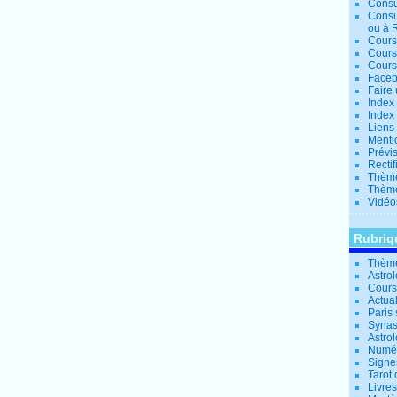
Consu
Consu
ou à 
Cours
Cours
Cours
Facebo
Faire 
Index 
Index 
Liens
Menti
Prévis
Rectif
Thème
Thème
Vidéo
Rubriq
Thème
Astro
Cours 
Actual
Paris 
Synas
Astrol
Numér
Signe
Tarot 
Livre