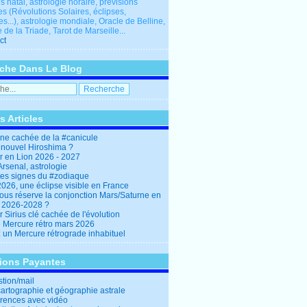
 natal, astrologie horaire, prévisions
es (Révolutions Solaires, éclipses,
res...), astrologie mondiale, Oracle de Belline,
 de la Triade, Tarot de Marseille...
ct
che Dans Le Blog
s Articles
ine cachée de la #canicule
 nouvel Hiroshima ?
er en Lion 2026 - 2027
rsenal, astrologie
es signes du #zodiaque
2026, une éclipse visible en France
ous réserve la conjonction Mars/Saturne en
r 2026-2028 ?
r Sirius clé cachée de l'évolution
e Mercure rétro mars 2026
: un Mercure rétrograde inhabituel
tions Payantes
stion/mail
cartographie et géographie astrale
rences avec vidéo