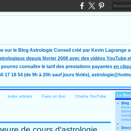
e sur le Blog Astrologie Conseil créé
par Kevin Lagrange a
astrologique depuis février 2008 avec des vidéos YouTube et
pourrez connaître le tarif des prestations payantes
en cliqu
60 17 18 54 (de 9h à 20h sauf jours fériés), astrologie@hotmai
Le Blo
Index articles
Faire un don
Chaîne YouTube
Blog
Kevin
thème
mondia
nivea
 heure de cours d'astrologie
Descr