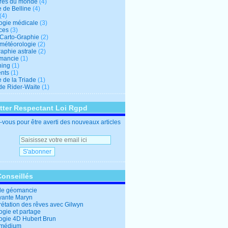
res du monde
(4)
e de Belline
(4)
(4)
logie médicale
(3)
ces
(3)
-Carto-Graphie
(2)
-météorologie
(2)
aphie astrale
(2)
mancie
(1)
hing
(1)
nts
(1)
 de la Triade
(1)
 de Rider-Waite
(1)
tter Respectant Loi Rgpd
vous pour être averti des nouveaux articles
Conseillés
de géomancie
yante Maryn
rétation des rêves avec Gilwyn
ogie et partage
logie 4D Hubert Brun
 médium