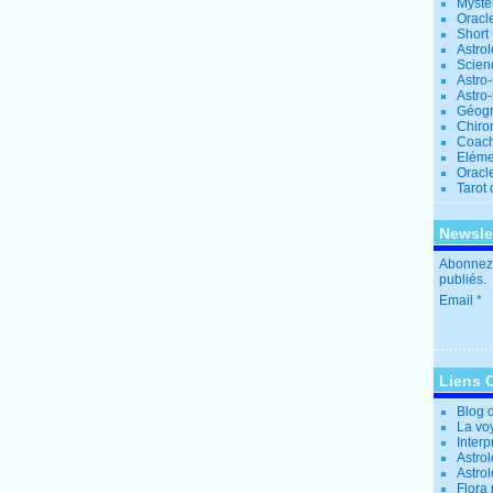
Mystè
Oracl
Short
Astro
Scien
Astro
Astro
Géogr
Chiro
Coac
Eléme
Oracle
Tarot
Newsle
Abonnez-
publiés.
Email
Liens 
Blog 
La vo
Interp
Astrol
Astro
Flora