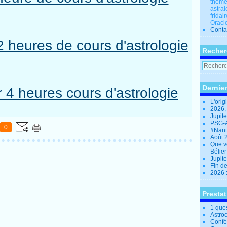
thèmes
astral
fridai
Oracle
Conta
 2 heures de cours d'astrologie
Recher
Dernier
r 4 heures cours d'astrologie
L'orig
2026,
Jupit
PSG-A
0
#Nant
Août 
Que v
Bélie
Jupite
Fin d
2026 
Presta
1 que
Astro
Confé