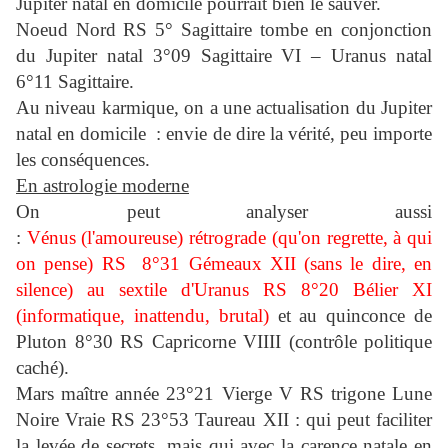
Jupiter natal en domicile pourrait bien le sauver.
Noeud Nord RS 5° Sagittaire tombe en conjonction
du Jupiter natal 3°09 Sagittaire VI – Uranus natal
6°11 Sagittaire.
Au niveau karmique, on a une actualisation du Jupiter
natal
e
n domicile : envie de dire la vérité, peu importe
les conséquences.
En astrologie moderne
On peut analyser aussi
:
Vénus
(l'amoureuse)
rétrograde (qu'on regrette, à qui
on pense) RS 8°31 Gémeaux XII (sans le dire, en
silence) au sextile d'Uranus RS 8°20 Bélier XI
(informatique, inattendu, brutal)
et au quinconce de
Pluton 8°30 RS Capricorne VIIII (contrôle politique
caché).
Mars maître année 23°21 Vierge V RS trigone Lune
Noire Vraie RS 23°53 Taureau XII : qui peut faciliter
la levée de secrets, mais qui avec la carence natale en