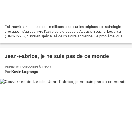
J'ai trouvé sur le net un des meilleurs texte sur les origines de l'astrologie
grecque, il s'agit du livre l'astrologie grecque d'Auguste Bouché-Leclercq
(1842-1923), historien spécialisé de l'histoire ancienne. Le problème, quand
on est astrophile, est...
Jean-Fabrice, je ne suis pas de ce monde
Publié le 15/05/2009 à 19:23
Par
Kevin Lagrange