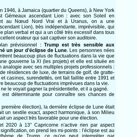
in 1946, à Jamaica (quartier du Queens), à New York
 est Gémeaux ascendant Lion : avec son Soleil en
nt au Nœud Nord Vrai et à Uranus, on a une
Ascendant Lion), très indépendante, imprévisible, qui
e plan verbal et qui a un côté très excessif dans tous
ellent orateur qui sait captiver son auditoire.
lan prévisionnel :
Trump est très sensible aux
 né un jour d'éclipse de Lune
. Les personnes nées
ntrent beaucoup plus de fluctuations dans la vie que
ne gouverne la XI (les projets) et elle est située en
n analogie avec ses multiples projets professionnels :
 de résidences de luxe, de terrains de golf, de gratte-
 et casinos, surendettés, ont fait faillite entre 1991 et
e beaucoup de fluctuations imprévues dans la vie.
ne le voyait gagner la présidentielle, et il a gagné.
e est déterminante pour connaître ses chances de
remière élection), la dernière éclipse de Lune était
sait un sextile exact, aspect harmonique, à son Milieu
était un aspect très favorable pour une élection.
let 2020 à 13° Capricorne n'active rien par aspect
ignification, on prend les mi-points : l'éclipse est au
 thème de Trump, ce qu'on peut interpréter par