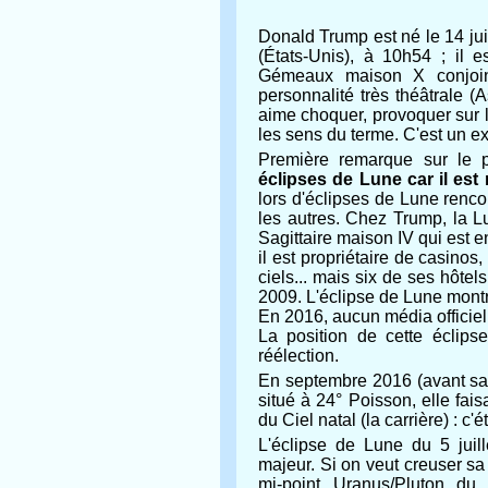
Donald Trump est né le 14 ju
(États-Unis), à 10h54 ; il
Gémeaux maison X conjoi
personnalité très théâtrale (
aime choquer, provoquer sur l
les sens du terme. C'est un exc
Première remarque sur le p
éclipses de Lune car il est
lors d'éclipses de Lune renco
les autres. Chez Trump, la Lu
Sagittaire maison IV qui est e
il est propriétaire de casinos,
ciels... mais six de ses hôtels
2009. L'éclipse de Lune montr
En 2016, aucun média officiel 
La position de cette éclips
réélection.
En septembre 2016 (avant sa p
situé à 24° Poisson, elle fai
du Ciel natal (la carrière) : c'
L'éclipse de Lune du 5 juil
majeur. Si on veut creuser sa s
mi-point Uranus/Pluton du