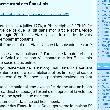
Consu
hème astral des États-Unis
Consu
ou à 
Cours
Cours
Cours
Facebo
Faire 
ts-Unis : le 4 juillet 1776, à Philadelphie, à 17h10. Je
Index 
rtie de ce que j'ai dit dans mon article et ma vidéo
Index 
trologie 2020 : les États-Unis et le monde. Je vais
Liens
semblent importants.
Menti
Prévis
thème astral des États-Unis est la suivante : le carré
Rectif
Thème
Thème
ousse au nationalisme, à l'amour de la patrie et d'un
Vidéo
 Le Soleil en maison VII montre que les États-Unis
e société aux autres.
Rubriq
gouvernement de la nation) : les États-Unis veulent
turne montre les ambitions et les limites), et ce, de
Thème
Astro
st exalté en Balance, les planètes exaltées en font
Cours 
Actual
ise ici le nationalisme excessif et donne une ambition
Paris 
Synas
 cardinal encourage l'esprit d'entreprise et la volonté,
Astrol
rré a une symbolique martienne.
Numér
Signe
turne 14° Balance est très important :
Tarot 
tranger des États-Unis, le Soleil gouverne la maison IX
Livre