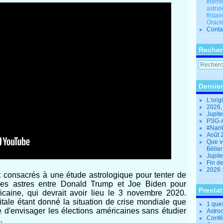
thèmes
astral
fridai
Oracle
Conta
Recher
Dernier
L'orig
2026,
Jupit
PSG-A
#Nant
Août 
Que v
Bélie
Jupite
Fin d
2026 
nt consacrés à une étude astrologique pour tenter de
 les astres entre Donald Trump et Joe Biden pour
Presta
éricaine, qui devrait avoir lieu le 3 novembre 2020.
itale étant donné la situation de crise mondiale que
1 que
ile d'envisager les élections américaines sans étudier
Astro
Confé
.