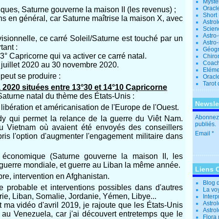
Mystè
Oracl
ques, Saturne gouverne la maison II (les revenus) ;
Short
ins en général, car Saturne maîtrise la maison X, avec
Astro
Scien
Astro
visionnelle, ce carré Soleil/Saturne est touché par un
Astro
tant :
Géogr
° Capricorne qui va activer ce carré natal.
Chiro
Coac
5 juillet 2020 au 30 novembre 2020.
Eléme
peut se produire :
Oracle
Tarot
à 2020 situées entre 13°30 et 14°10 Capricorne
/Saturne natal du thème des États-Unis :
Newsle
libération et américanisation de l'Europe de l'Ouest.
Abonnez-
y qui permet la relance de la guerre du Viêt Nam.
publiés.
du Vietnam où avaient été envoyés des conseillers
Email
pris l'option d'augmenter l'engagement militaire dans
n économique (Saturne gouverne la maison II, les
guerre mondiale, et guerre au Liban la même année.
Liens 
re, intervention en Afghanistan.
Blog 
 probable et interventions possibles dans d'autres
La vo
rie, Liban, Somalie, Jordanie, Yémen, Libye...
Interp
Astrol
t ma vidéo d'avril 2019, je rajoute que les États-Unis
Astro
 au Venezuela, car j'ai découvert entretemps que le
Flora