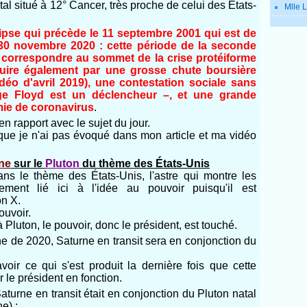
al situé à 12° Cancer, très proche de celui des États-
Mlle L
ipse qui précède le 11 septembre 2001 qui est de
u 30 novembre 2020 : cette période de la seconde
t correspondre au sommet de la crise protéiforme
duire également par une grosse chute boursière
déo d'avril 2019), une contestation sociale sans
rge Floyd est un déclencheur –, et une grande
émie de coronavirus
.
n rapport avec le sujet du jour.
 que je n'ai pas évoqué dans mon article et ma vidéo
ne
sur le
Pluton
du thème des États-Unis
ans le thème des États-Unis, l'astre qui montre les
ement lié ici à l'idée au pouvoir puisqu'il est
on X.
ouvoir.
 Pluton, le pouvoir, donc le président, est touché.
ine de 2020, Saturne en transit sera en conjonction du
voir ce qui s'est produit la dernière fois que cette
r le président en fonction.
Saturne en transit était en conjonction du Pluton natal
e) :