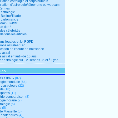
ltation Astrologie et corps humain
ltation d'astrologie/téléphone ou webcam
Rennes
 astrologie
 Belline/Triade
 cartomancie
ok - Twitter
un don !
des célébrités
de tous les articles
ons légales et loi RGPD
ions astrales/1 an
ication de l'heure de naissance
 astral
 astral enfant - de 10 ans
s : astrologie sur TV Rennes 35 et à Lyon
ues
s astraux
(87)
logie mondiale
(64)
d'astrologie
(22)
ité
(18)
sportifs
(11)
trie-comparaison
(8)
ogie horaire
(7)
ologie
(5)
s
(5)
de Marseille
(5)
s ésotériques
(4)