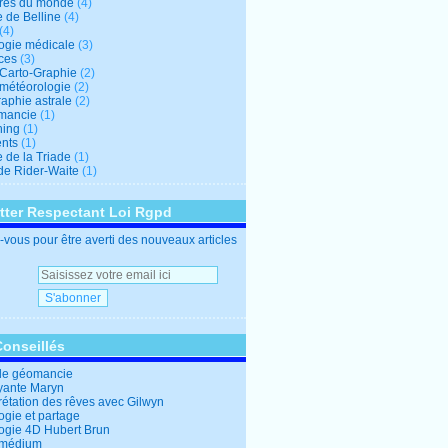
res du monde
(4)
e de Belline
(4)
(4)
logie médicale
(3)
ces
(3)
-Carto-Graphie
(2)
-météorologie
(2)
aphie astrale
(2)
mancie
(1)
hing
(1)
nts
(1)
 de la Triade
(1)
 de Rider-Waite
(1)
tter Respectant Loi Rgpd
vous pour être averti des nouveaux articles
Conseillés
de géomancie
yante Maryn
rétation des rêves avec Gilwyn
ogie et partage
logie 4D Hubert Brun
 médium