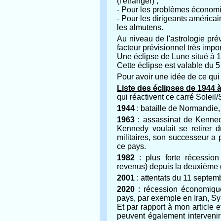
(l'étranger) ;
- Pour les problèmes économi
- Pour les dirigeants américa
les almutens.
Au niveau de l'astrologie pré
facteur prévisionnel très impor
Une éclipse de Lune situé à 13
Cette éclipse est valable du 
Pour avoir une idée de ce qui 
Liste des éclipses de 1944 
qui réactivent ce carré Soleil
1944
: bataille de Normandie, 
1963
: assassinat de Kenned
Kennedy voulait se retirer 
militaires, son successeur a 
ce pays.
1982
: plus forte récessio
revenus) depuis la deuxième 
2001
: attentats du 11 septemb
2020
: récession économique
pays, par exemple en Iran, Sy
Et par rapport à mon article e
peuvent également intervenir