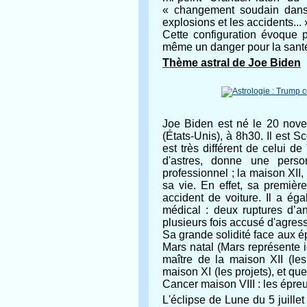
« changement soudain dans 
explosions et les accidents... 
Cette configuration évoque p
même un danger pour la sant
Thème astral de Joe Biden
Joe Biden est né le 20 nove
(États-Unis), à 8h30. Il est 
est très différent de celui d
d'astres, donne une person
professionnel ; la maison XII
sa vie. En effet, sa premiè
accident de voiture. Il a é
médical : deux ruptures d’a
plusieurs fois accusé d'agress
Sa grande solidité face aux é
Mars natal (Mars représente i
maître de la maison XII (le
maison XI (les projets), et qu
Cancer maison VIII : les épreu
L'éclipse de Lune du 5 juille