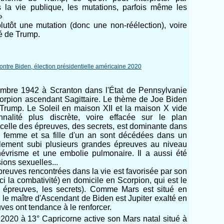
la vie publique, les mutations, parfois même les
»
lutôt une mutation (donc une non-réélection), voire
é de Trump.
mbre 1942 à Scranton dans l'État de Pennsylvanie
Scorpion ascendant Sagittaire. Le thème de Joe Biden
e Trump. Le Soleil en maison XII et la maison X vide
nalité plus discrète, voire effacée sur le plan
, celle des épreuves, des secrets, est dominante dans
re femme et sa fille d'un an sont décédées dans un
galement subi plusieurs grandes épreuves au niveau
névrisme et une embolie pulmonaire. Il a aussi été
ions sexuelles...
preuves rencontrées dans la vie est favorisée par son
ci la combativité) en domicile en Scorpion, qui est le
s épreuves, les secrets). Comme Mars est situé en
e le maître d'Ascendant de Biden est Jupiter exalté en
ves ont tendance à le renforcer.
t 2020 à 13° Capricorne active son Mars natal situé à