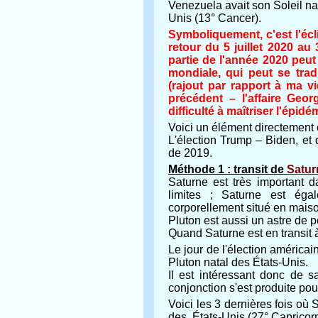
Venezuela avait son Soleil nat
Unis (13° Cancer).
Symboliquement, c'est l'écl
retour du 5 juillet 2020 a
partie de l'année 2020 peu
mondiale, qui peut se tra
(rajout par rapport à ma vi
précédent – l'affaire Geo
difficulté à maîtriser l'épid
Voici un élément directement e
L'élection Trump – Biden, et
de 2019.
Méthode 1 : transit de
Satur
Saturne est très important d
limites ; Saturne est égal
corporellement situé en mais
Pluton est aussi un astre de p
Quand Saturne est en transit à
Le jour de l'élection américa
Pluton natal des États-Unis.
Il est intéressant donc de sa
conjonction s'est produite pou
Voici les 3 dernières fois où 
des États-Unis (27° Capricorn