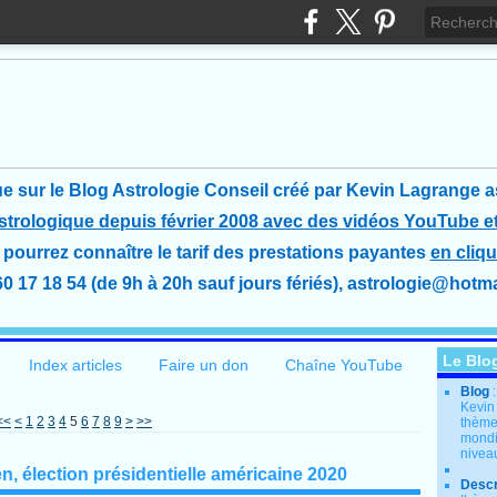
e sur le Blog Astrologie Conseil créé
par Kevin Lagrange a
astrologique depuis février 2008 avec des vidéos YouTube et
pourrez connaître le tarif des prestations payantes
en cliqu
60 17 18 54 (de 9h à 20h sauf jours fériés), astrologie@hotmai
Le Blo
Index articles
Faire un don
Chaîne YouTube
Blog
Kevin
<<
<
1
2
3
4
5
6
7
8
9
>
>>
thème
mondia
nivea
n, élection présidentielle américaine 2020
Descr