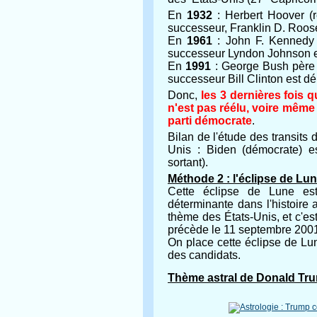
En
1932
: Herbert Hoover (ré
successeur, Franklin D. Roose
En
1961
: John F. Kennedy (
successeur Lyndon Johnson e
En
1991
: George Bush père (r
successeur Bill Clinton est d
Donc,
les 3 dernières fois q
n'est pas réélu, voire même
parti démocrate
.
Bilan de l'étude des transits
Unis : Biden (démocrate) es
sortant).
Méthode 2 : l'éclipse de Lun
Cette éclipse de Lune es
déterminante dans l'histoire 
thème des États-Unis, et c'e
précède le 11 septembre 200
On place cette éclipse de Lu
des candidats.
Thème astral de Donald Tr