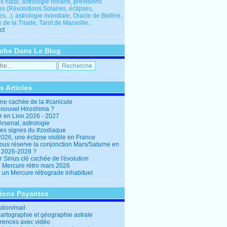
 natal, astrologie horaire, prévisions
es (Révolutions Solaires, éclipses,
res...), astrologie mondiale, Oracle de Belline,
 de la Triade, Tarot de Marseille...
ct
che Dans Le Blog
s Articles
ine cachée de la #canicule
 nouvel Hiroshima ?
er en Lion 2026 - 2027
rsenal, astrologie
es signes du #zodiaque
2026, une éclipse visible en France
ous réserve la conjonction Mars/Saturne en
r 2026-2028 ?
r Sirius clé cachée de l'évolution
e Mercure rétro mars 2026
: un Mercure rétrograde inhabituel
tions Payantes
stion/mail
cartographie et géographie astrale
rences avec vidéo