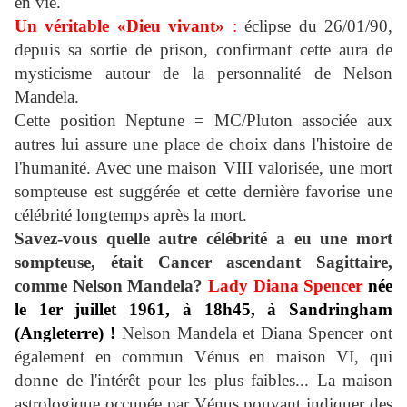
en vie.
Un véritable «Dieu vivant»
:
éclipse du 26/01/90,
depuis sa sortie de prison, c
onfirmant cette aura de
mysticisme autour de la personnalité de Nelson
Mandela.
Cette position Neptune = MC/Pluton associée aux
autres lui assure une place de choix dans l'histoire de
l'humanité. Avec une maison VIII valorisée, une mort
sompteuse est suggérée et cette dernière favorise une
célébrité longtemps après la mort.
Savez-vous quelle autre célébrité a eu une mort
sompteuse, était Cancer ascendant Sagittaire,
comme Nelson Mandela?
Lady Diana Spencer
née
le 1er juillet 1961, à 18h45, à Sandringham
(Angleterre) !
Nelson Mandela et Diana Spencer ont
également en commun Vénus en maison VI, qui
donne de l'intérêt pour les plus faibles... La maison
astrologique occupée par Vénus pouvant indiquer des