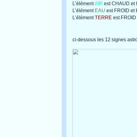
L’élément
AIR
est CHAUD et 
L’élément
EAU
est FROID et
L'élément
TERRE
est FROID 
ci-dessous les 12 signes astr