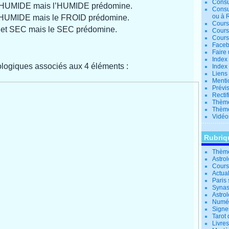
Consu
HUMIDE mais l’HUMIDE prédomine.
Consu
ou à 
 HUMIDE mais le FROID prédomine.
Cours
et SEC mais le SEC prédomine.
Cours
Cours
Facebo
Faire 
Index 
ologiques associés aux 4 éléments :
Index 
Liens
Menti
Prévis
Rectif
Thème
Thème
Vidéo
Rubriq
Thème
Astro
Cours 
Actual
Paris 
Synas
Astrol
Numér
Signe
Tarot 
Livre