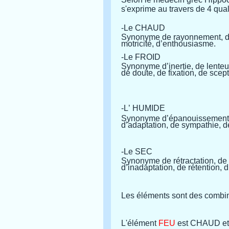
s'exprime au travers de 4 qual
-Le CHAUD
Synonyme de rayonnement, 
motricité, d
’
enthousiasme.
-Le FROID
Synonyme d
’
inertie, de lenteu
de doute, de fixation, de scep
-L
’
HUMIDE
Synonyme d
’
épanouissement 
d
’
adaptation, de sympathie, de 
-Le SEC
Synonyme de rétractation, de 
d
’
inadaptation, de rétention, d
Les éléments sont des combin
L'élément
FEU
est CHAUD et