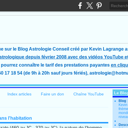
e sur le Blog Astrologie Conseil créé
par Kevin Lagrange a
astrologique depuis février 2008 avec des vidéos YouTube et
pourrez connaître le tarif des prestations payantes
en cliqu
60 17 18 54 (de 9h à 20h sauf jours fériés), astrologie@hotmai
Le Blo
Index articles
Faire un don
Chaîne YouTube
Blog
Kevin
thème
mondia
nivea
ans l'habitation
Descr
rate (460 av JC - 370 av JC), la nature de l'homme