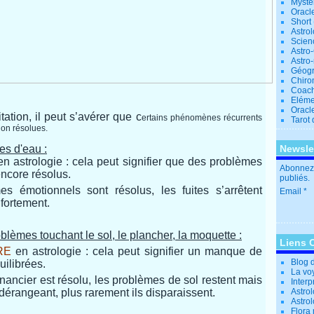
Mystè
Oracl
Short
Astro
Scien
Astro
Astro
Géogr
Chiro
Coac
Eléme
Oracle
ation, il peut s’avérer que c
ertains phénomènes récurrents
Tarot
non résolues.
tes d'eau :
Newsle
n astrologie : cela peut signifier que des problèmes
Abonnez-
ncore résolus.
publiés.
 émotionnels sont résolus, les fuites s’arrêtent
Email
fortement.
oblèmes touchant le sol, le plancher, la moquette :
Liens 
RE
en astrologie : cela peut signifier un manque de
Blog 
uilibrées.
La vo
ancier est résolu, les problèmes de sol restent mais
Interp
érangeant, plus rarement ils disparaissent.
Astrol
Astro
Flora