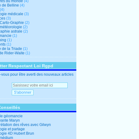
res du monde
(4)
e de Belline
(4)
(4)
logie médicale
(3)
ces
(3)
-Carto-Graphie
(2)
-météorologie
(2)
aphie astrale
(2)
mancie
(1)
hing
(1)
nts
(1)
 de la Triade
(1)
 de Rider-Waite
(1)
tter Respectant Loi Rgpd
vous pour être averti des nouveaux articles
Conseillés
de géomancie
yante Maryn
rétation des rêves avec Gilwyn
ogie et partage
logie 4D Hubert Brun
 médium