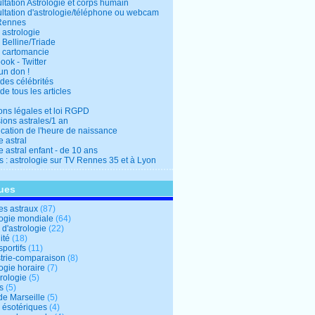
ltation Astrologie et corps humain
ltation d'astrologie/téléphone ou webcam
Rennes
 astrologie
 Belline/Triade
 cartomancie
ok - Twitter
un don !
des célébrités
de tous les articles
ons légales et loi RGPD
ions astrales/1 an
ication de l'heure de naissance
 astral
 astral enfant - de 10 ans
s : astrologie sur TV Rennes 35 et à Lyon
ues
s astraux
(87)
logie mondiale
(64)
d'astrologie
(22)
ité
(18)
sportifs
(11)
trie-comparaison
(8)
ogie horaire
(7)
ologie
(5)
s
(5)
de Marseille
(5)
s ésotériques
(4)