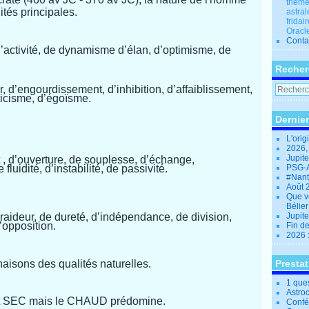
thèmes
ités principales.
astral
fridai
Oracle
Conta
d
’
activité, de dynamisme d
’
élan, d
’
optimisme, de
Recher
r, d
’
engourdissement, d
’
inhibition, d
’
affaiblissement,
ticisme, d
’
égoïsme.
Dernier
L'orig
2026,
Jupit
, d
’
ouverture, de souplesse, d
’
échange,
fluidité, d
’
instabilité, de passivité.
PSG-A
#Nant
Août 
Que v
Bélie
raideur, de dureté, d
’
indépendance, de division,
Jupite
’
opposition.
Fin d
2026 
aisons des qualités naturelles.
Presta
1 que
Astro
 SEC mais le CHAUD prédomine.
Confé