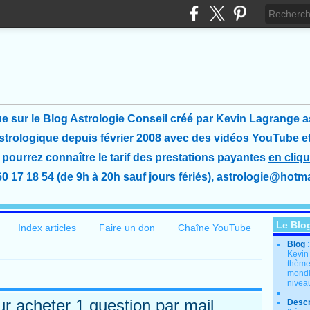
e sur le Blog Astrologie Conseil créé
par Kevin Lagrange a
astrologique depuis février 2008 avec des vidéos YouTube et
pourrez connaître le tarif des prestations payantes
en cliqu
60 17 18 54 (de 9h à 20h sauf jours fériés), astrologie@hotmai
Le Blo
Index articles
Faire un don
Chaîne YouTube
Blog
Kevin
thème
mondia
nivea
ur acheter 1 question par mail
Descr