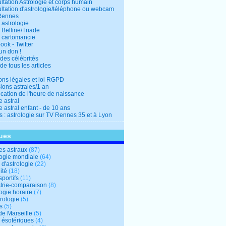
ltation Astrologie et corps humain
ltation d'astrologie/téléphone ou webcam
Rennes
 astrologie
 Belline/Triade
 cartomancie
ok - Twitter
un don !
des célébrités
de tous les articles
ons légales et loi RGPD
ions astrales/1 an
ication de l'heure de naissance
 astral
 astral enfant - de 10 ans
s : astrologie sur TV Rennes 35 et à Lyon
ues
s astraux
(87)
logie mondiale
(64)
d'astrologie
(22)
ité
(18)
sportifs
(11)
trie-comparaison
(8)
ogie horaire
(7)
ologie
(5)
s
(5)
de Marseille
(5)
s ésotériques
(4)