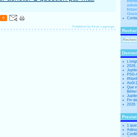
thèmes
astral
fridai
Oracle
0
Conta
Published by Kevin Lagrange
Recher
Dernier
L'orig
2026,
Jupit
PSG-A
#Nant
Août 
Que v
Bélie
Jupite
Fin d
2026 
Presta
1 que
Astro
Confé