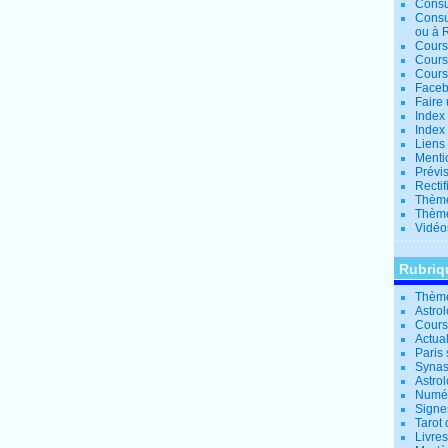
Consu
Consu
ou à 
Cours
Cours
Cours
Facebo
Faire 
Index 
Index 
Liens
Menti
Prévis
Rectif
Thème
Thème
Vidéo
Rubriq
Thème
Astro
Cours 
Actual
Paris 
Synas
Astrol
Numér
Signe
Tarot 
Livre