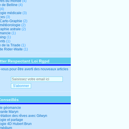
res du monde
(4)
e de Belline
(4)
(4)
logie médicale
(3)
ces
(3)
-Carto-Graphie
(2)
-météorologie
(2)
aphie astrale
(2)
mancie
(1)
hing
(1)
nts
(1)
 de la Triade
(1)
 de Rider-Waite
(1)
tter Respectant Loi Rgpd
vous pour être averti des nouveaux articles
Conseillés
de géomancie
yante Maryn
rétation des rêves avec Gilwyn
ogie et partage
logie 4D Hubert Brun
 médium