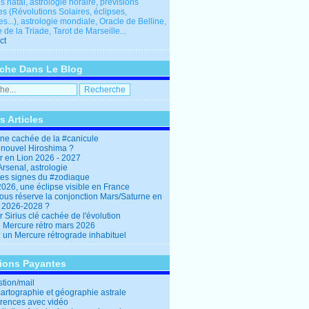
 natal, astrologie horaire, prévisions
es (Révolutions Solaires, éclipses,
res...), astrologie mondiale, Oracle de Belline,
 de la Triade, Tarot de Marseille...
ct
che Dans Le Blog
s Articles
ine cachée de la #canicule
 nouvel Hiroshima ?
er en Lion 2026 - 2027
rsenal, astrologie
es signes du #zodiaque
2026, une éclipse visible en France
ous réserve la conjonction Mars/Saturne en
r 2026-2028 ?
r Sirius clé cachée de l'évolution
e Mercure rétro mars 2026
: un Mercure rétrograde inhabituel
tions Payantes
stion/mail
cartographie et géographie astrale
rences avec vidéo