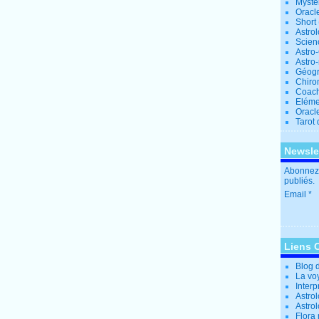
Mystè
Oracl
Short
Astro
Scien
Astro
Astro
Géogr
Chiro
Coac
Eléme
Oracle
Tarot
Newsle
Abonnez-
publiés.
Email
Liens 
Blog 
La vo
Interp
Astrol
Astro
Flora