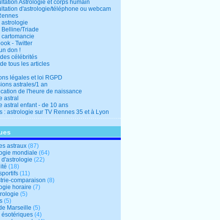
ltation Astrologie et corps humain
ltation d'astrologie/téléphone ou webcam
Rennes
 astrologie
 Belline/Triade
 cartomancie
ok - Twitter
un don !
des célébrités
de tous les articles
ons légales et loi RGPD
ions astrales/1 an
ication de l'heure de naissance
 astral
 astral enfant - de 10 ans
s : astrologie sur TV Rennes 35 et à Lyon
ues
s astraux
(87)
logie mondiale
(64)
d'astrologie
(22)
ité
(18)
sportifs
(11)
trie-comparaison
(8)
ogie horaire
(7)
ologie
(5)
s
(5)
de Marseille
(5)
s ésotériques
(4)