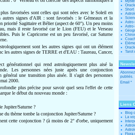
nction : 0° Verseau et on cherche des aspects harmoniques à
Mystè
Oracl
Short
 plus favorisées sont celles qui sont nées avec le Soleil en
Astro
s autres signes d'AIR : sont favorisés : le Gémeaux et la
Scien
Astro
n priorité Sagittaire et Bélier (aspect de 60°).
Un peu moins
Astro
au, mais il reste favorisé car le Lion (FEU) et le Verseau
Géogr
ibles.
Puis le Capricorne est un peu favorisé, car Saturne
Chiro
Coac
rne.
Eléme
strologiquement sont les autres signes qui ont un élément
Oracle
nc les autres signes de TERRE et d'EAU : Taureau, Cancer,
Tarot
Newsle
t générationnel qui rend astrologiquement plus aisé la
monde.
Les personnes nées juste après une conjonction
Abonnez-
 général une transition plus aisée.
Il s'agit des personnes
publiés.
 mai 2000.
Email
ofondie plus précise pour savoir quel sera l'effet de cette
marque le début du nouveau monde :
Liens 
le Jupiter/Saturne ?
Blog 
ue du thème tombe la conjonction Jupiter/Saturne ?
La vo
chent cette conjonction ? (à moins de 2° d'orbe, uniquement
Interp
Astrol
Astro
Flora