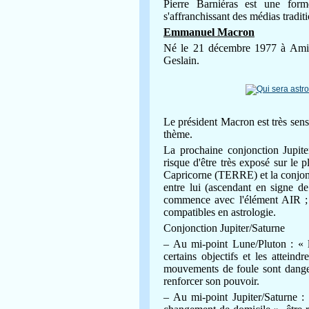
Pierre Barniéras est une for
s'affranchissant des médias tradit
Emmanuel Macron
Né le 21 décembre 1977 à Amie
Geslain.
Le président Macron est très sensi
thème.
La prochaine conjonction Jupite
risque d'être très exposé sur le 
Capricorne (TERRE) et la conjonc
entre lui (ascendant en signe d
commence avec l'élément AIR ;
compatibles en astrologie.
Conjonction Jupiter/Saturne
– Au mi-point Lune/Pluton : « la
certains objectifs et les attein
mouvements de foule sont dange
renforcer son pouvoir.
– Au mi-point Jupiter/Saturne : 