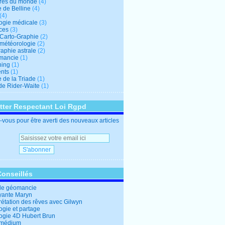
res du monde
(4)
e de Belline
(4)
(4)
logie médicale
(3)
ces
(3)
-Carto-Graphie
(2)
-météorologie
(2)
aphie astrale
(2)
mancie
(1)
hing
(1)
nts
(1)
 de la Triade
(1)
 de Rider-Waite
(1)
tter Respectant Loi Rgpd
vous pour être averti des nouveaux articles
Conseillés
de géomancie
yante Maryn
rétation des rêves avec Gilwyn
ogie et partage
logie 4D Hubert Brun
 médium