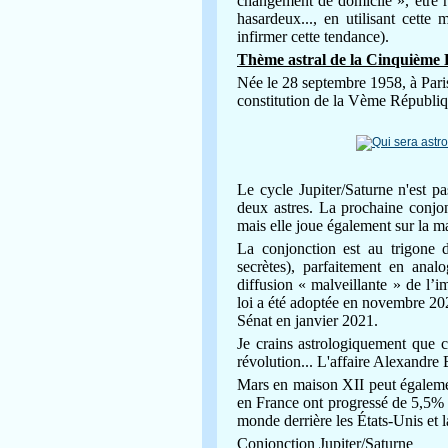
changement de domicile », être 
hasardeux..., en utilisant cette
infirmer cette tendance).
Thème astral de la Cinquième 
Née le 28 septembre 1958, à Paris
constitution de la Vème Républiq
Le cycle Jupiter/Saturne n'est p
deux astres.
La prochaine conjon
mais elle joue également sur la ma
La conjonction est au trigone d
secrètes), parfaitement en analo
diffusion « malveillante » de l’i
loi a été adoptée en novembre 202
Sénat en janvier 2021.
Je crains astrologiquement que c
révolution... L'affaire Alexandre B
Mars en maison XII peut égalemen
en France ont progressé de 5,5% 
monde derrière les États-Unis et l
Conjonction Jupiter/Saturne