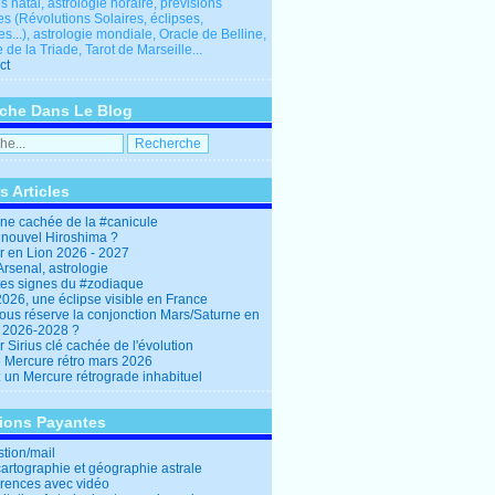
 natal, astrologie horaire, prévisions
es (Révolutions Solaires, éclipses,
res...), astrologie mondiale, Oracle de Belline,
 de la Triade, Tarot de Marseille...
ct
che Dans Le Blog
s Articles
ine cachée de la #canicule
 nouvel Hiroshima ?
er en Lion 2026 - 2027
rsenal, astrologie
es signes du #zodiaque
2026, une éclipse visible en France
ous réserve la conjonction Mars/Saturne en
r 2026-2028 ?
r Sirius clé cachée de l'évolution
e Mercure rétro mars 2026
: un Mercure rétrograde inhabituel
tions Payantes
stion/mail
cartographie et géographie astrale
rences avec vidéo