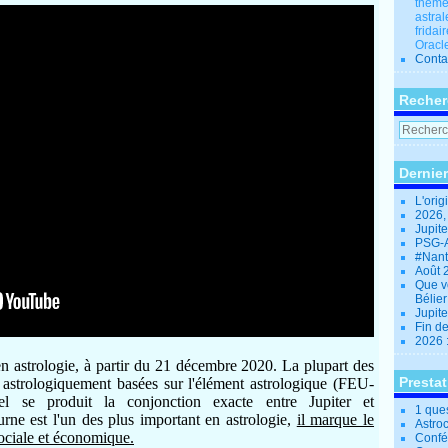
thèmes
astral
fridai
Oracle
Conta
Recher
Dernier
L'orig
2026,
Jupit
PSG-A
#Nant
Août 
Que v
Bélie
Jupite
Fin d
2026 
astrologie, à partir du 21 décembre 2020.
La plupart des
Presta
t astrologiquement basées sur l'élément astrologique (FEU-
se produit la conjonction exacte entre Jupiter et
1 que
urne est l'un des plus important en astrologie,
il marque le
Astro
sociale et économique.
Confé