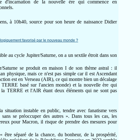
me d'incarnation de la nouvelle ère qui commence en
ionnels.
ns, à 10h40, source pour son heure de naissance Didier
ble au cycle Jupiter/Saturne, on a un sextile étroit dans son
r/Saturne se produit en maison I de son thème astral : il
plan physique, mais ce n'est pas simple car il est Ascendant
tion est en Verseau (AIR), ce qui montre bien un décalage
e TERRE basé sur l'ancien monde) et la nouvelle ère qui
 la TERRE et l'AIR étant deux éléments qui ne sont pas
 situation instable en public, tendre avec fanatisme vers
dre sans se préoccuper des autres ». Dans tous les cas, les
reux pour Macron, il risque de prendre des mesures pour
« être séparé de la chance, du bonheur, de la prospérité,