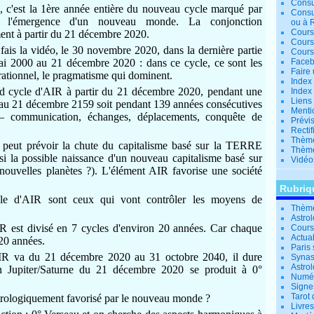
Consu
, c'est la 1ère année entière du nouveau cycle marqué par
Consu
ue l'émergence d'un nouveau monde.
La conjonction
ou à 
Cours
ment à partir du 21 décembre 2020.
Cours
is la vidéo, le 30 novembre 2020, dans la dernière partie
Cours
 2000 au 21 décembre 2020 : dans ce cycle, ce sont les
Facebo
Faire 
e rationnel, le pragmatisme qui dominent.
Index 
d cycle d'AIR à partir du 21 décembre 2020, pendant une
Index 
Liens
u'au 21 décembre 2159 soit pendant 139 années consécutives
Menti
– communication, échanges, déplacements, conquête de
Prévis
Rectif
Thème
peut prévoir la chute du capitalisme basé sur la TERRE
Thème
ssi la possible naissance d'un nouveau capitalisme basé sur
Vidéo
nouvelles planètes ?). L'élément AIR favorise une société
Rubriq
e d'AIR sont ceux qui vont contrôler les moyens de
Thème
Astro
R est divisé en 7 cycles d'environ 20 années.
Car chaque
Cours 
Actual
 20 années.
Paris 
AIR va du 21 décembre 2020 au 31 octobre 2040, il dure
Synas
Astrol
n Jupiter/Saturne du 21 décembre 2020 se produit à 0°
Numér
Signe
Tarot 
strologiquement favorisé par le nouveau monde ?
Livre