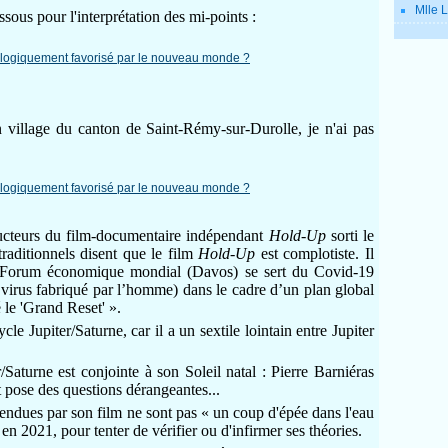
Mlle L
ssous pour l'interprétation des mi-points :
 village du canton de Saint-Rémy-sur-Durolle, je n'ai pas
ducteurs du film-documentaire indépendant
Hold-Up
sorti le
aditionnels disent que le film
Hold-Up
est complotiste. Il
e Forum économique mondial (Davos) se sert du Covid-19
 virus fabriqué par l’homme) dans le cadre d’un plan global
 le 'Grand Reset' ».
cle Jupiter/Saturne, car il a un sextile lointain entre Jupiter
Saturne est conjointe à son Soleil natal : Pierre Barniéras
t pose des questions dérangeantes...
endues par son film ne sont pas « un coup d'épée dans l'eau
en 2021, pour tenter de vérifier ou d'infirmer ses théories.