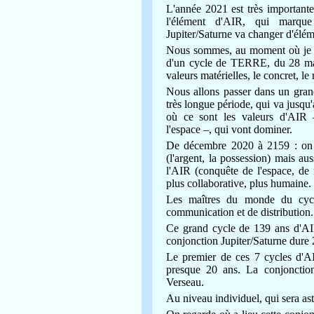
L'année 2021 est très importante
l'élément d'AIR, qui marq
Jupiter/Saturne va changer d'élé
Nous sommes, au moment où je fa
d'un cycle de TERRE, du 28 mai
valeurs matérielles, le concret, l
Nous allons passer dans un gran
très longue période, qui va jusq
où ce sont les valeurs d'AIR 
l'espace –, qui vont dominer.
De décembre 2020 à 2159 : on 
(l'argent, la possession) mais au
l'AIR (conquête de l'espace, de 
plus collaborative, plus humaine.
Les maîtres du monde du cycl
communication et de distribution.
Ce grand cycle de 139 ans d'AI
conjonction Jupiter/Saturne dure
Le premier de ces 7 cycles d'
presque 20 ans.
La conjonctio
Verseau.
Au niveau individuel, qui sera a