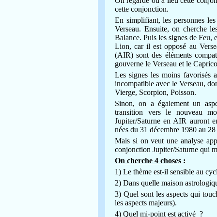
On regarde où a lieu cette conjo
cette conjonction.
En simplifiant, les personnes les
Verseau. Ensuite, on cherche le
Balance.
Puis les signes de Feu, e
Lion, car il est opposé au Verse
(AIR) sont des éléments compat
gouverne le Verseau et le Caprico
Les signes les moins favorisés a
incompatible avec le Verseau, do
Vierge, Scorpion, Poisson.
Sinon, on a également un aspec
transition vers le nouveau 
Jupiter/Saturne en AIR auront en
nées du 31 décembre 1980 au 28
Mais si on veut une analyse appr
conjonction Jupiter/Saturne qui 
On cherche 4 choses
:
1) Le thème est-il sensible au cyc
2) Dans quelle maison astrologiq
3) Quel sont les aspects qui tou
les aspects majeurs).
4) Quel mi-point est activé ?