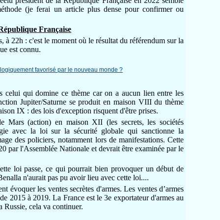
réélu président de la République Française en 2022 semble
 méthode (je ferai un article plus dense pour confirmer ou
République Française
, à 22h : c'est le moment où le résultat du référendum sur la
ue est connu.
as celui qui domine ce thème car on a aucun lien entre les
ction Jupiter/Saturne se produit en maison VIII du thème
ison IX : des lois d'exception risquent d'être prises.
e Mars (action) en maison XII (les secrets, les sociétés
gie avec la loi sur la sécurité globale qui sanctionne la
mage des policiers, notamment lors de manifestations. Cette
0 par l'Assemblée Nationale et devrait être examinée par le
ette loi passe, ce qui pourrait bien provoquer un début de
enalla n'aurait pas pu avoir lieu avec cette loi....
t évoquer les ventes secrètes d'armes. Les ventes d’armes
de 2015 à 2019. La France est le 3e exportateur d'armes au
a Russie, cela va continuer.