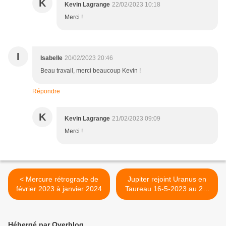
K
Kevin Lagrange
22/02/2023 10:18
Merci !
I
Isabelle
20/02/2023 20:46
Beau travail, merci beaucoup Kevin !
Répondre
K
Kevin Lagrange
21/02/2023 09:09
Merci !
< Mercure rétrograde de
Jupiter rejoint Uranus en
février 2023 à janvier 2024
Taureau 16-5-2023 au 26-
5-2024 astrologie mondiale
individuelle >
Hébergé par Overblog