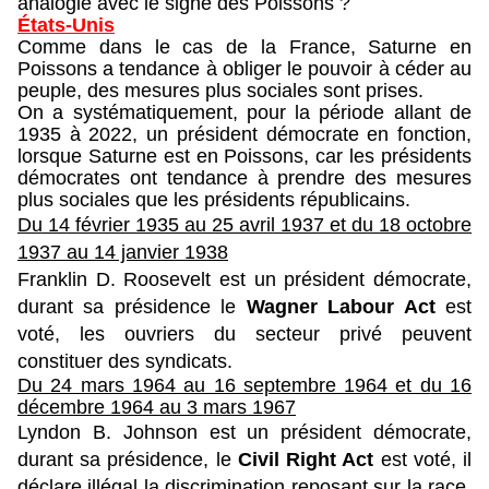
analogie avec le signe des Poissons ?
États-Unis
Comme dans le cas de la France, Saturne en
Poissons a tendance à obliger le pouvoir à céder au
peuple, des mesures plus sociales sont prises.
On a systématiquement, pour la période allant de
1935 à 2022, un président démocrate en fonction,
lorsque Saturne est en Poissons, car les présidents
démocrates ont tendance à prendre des mesures
plus sociales que les présidents républicains.
Du 14 février 1935 au 25 avril 1937 et d
u 18 octobre
1937 au 14 janvier 1938
Franklin D. Roosevelt est un président démocrate,
durant sa présidence le
Wagner Labour Act
est
voté, les ouvriers du secteur privé peuvent
constituer des syndicats.
Du 24 mars 1964 au 16 septembre 1964 et d
u 16
décembre 1964 au 3 mars 1967
Lyndon B. Johnson est un président démocrate,
durant sa présidence, le
Civil Right Act
est voté, il
déclare illégal la discrimination reposant sur la race,