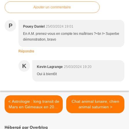
Ajouter un commentaire
P
Pouey Daniel
25/03/2024 19:01
En A.M. prenez-vous en compte les maîtrises ?<br /> Superbe
démonstration, bravo
Répondre
K
Kevin Lagrange
25/03/2024 19:20
Oui à bientôt
< Astrologie : long transit de
Chat animal lunaire, chien
Mars en Gémeaux en 2022
animal saturnien >
et 2023
Hébergé par Overblog