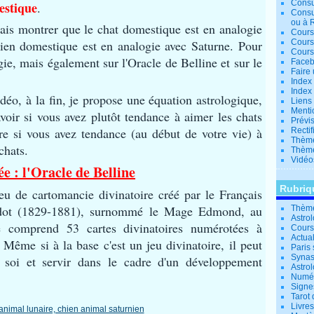
Consu
estique
.
Consu
ou à 
ais montrer que le chat domestique est en analogie
Cours
hien domestique est en analogie avec Saturne.
Pour
Cours
Cours
ogie, mais également sur l'Oracle de Belline et sur le
Facebo
Faire 
Index 
Index 
déo, à la fin, je propose une équation astrologique,
Liens
Menti
avoir si vous avez plutôt tendance à aimer les chats
Prévis
re si vous avez tendance (au début de votre vie) à
Rectif
Thème
chats.
Thème
Vidéo
e : l'Oracle de Belline
Rubriq
eu de cartomancie divinatoire créé par le Français
audot (1829-1881), surnommé le Mage Edmond, au
Thème
Astro
 comprend 53 cartes divinatoires numérotées à
Cours 
Actual
. Même si à la base c'est un jeu divinatoire, il peut
Paris 
Synas
 soi et servir dans le cadre d'un développement
Astrol
Numér
Signe
Tarot 
Livre