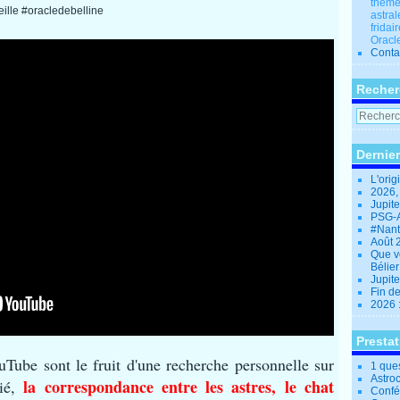
thèmes
ille #oracledebelline
astral
fridai
Oracle
Conta
Recher
Dernier
L'orig
2026,
Jupit
PSG-A
#Nant
Août 
Que v
Bélie
Jupite
Fin d
2026 
Presta
ouTube sont le fruit d'une recherche personnelle sur
1 que
Astro
la correspondance entre les astres, le chat
dié,
Confé