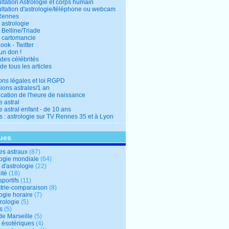
ltation Astrologie et corps humain
ltation d'astrologie/téléphone ou webcam
Rennes
 astrologie
 Belline/Triade
 cartomancie
ok - Twitter
un don !
des célébrités
de tous les articles
ons légales et loi RGPD
ions astrales/1 an
ication de l'heure de naissance
 astral
 astral enfant - de 10 ans
s : astrologie sur TV Rennes 35 et à Lyon
ues
s astraux
(87)
logie mondiale
(64)
d'astrologie
(22)
ité
(18)
sportifs
(11)
trie-comparaison
(8)
ogie horaire
(7)
ologie
(5)
s
(5)
de Marseille
(5)
s ésotériques
(4)