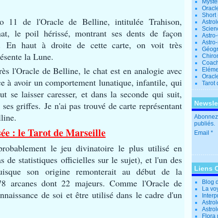
Mystè
Oracl
Short
o 11 de l'Oracle de Belline, intitulée Trahison,
Astro
Scien
at, le poil hérissé, montrant ses dents de façon
Astro
r.
En haut à droite de cette carte, on voit très
Astro
Géogr
résente la Lune.
Chiro
Coac
ès l'Oracle de Belline, le chat est en analogie avec
Eléme
Oracle
ce à avoir un comportement lunatique, infantile, qui
Tarot
ut se laisser caresser, et dans la seconde qui suit,
Newsle
 ses griffes.
Je n'ai pas trouvé de carte représentant
line.
Abonnez-
publiés.
e : le Tarot de Marseille
Email
robablement le jeu divinatoire le plus utilisé en
 de statistiques officielles sur le sujet), et l'un des
Liens 
isque son origine remonterait au début de la
78 arcanes dont 22 majeurs. Comme l'Oracle de
Blog 
La vo
onnaissance de soi et être utilisé dans le cadre d'un
Interp
Astrol
Astro
Flora