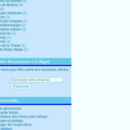
res du monde
(4)
e de Belline
(4)
(4)
logie médicale
(3)
ces
(3)
-Carto-Graphie
(2)
-météorologie
(2)
aphie astrale
(2)
mancie
(1)
hing
(1)
nts
(1)
 de la Triade
(1)
 de Rider-Waite
(1)
tter Respectant Loi Rgpd
vous pour être averti des nouveaux articles
Conseillés
de géomancie
yante Maryn
rétation des rêves avec Gilwyn
ogie et partage
logie 4D Hubert Brun
 médium