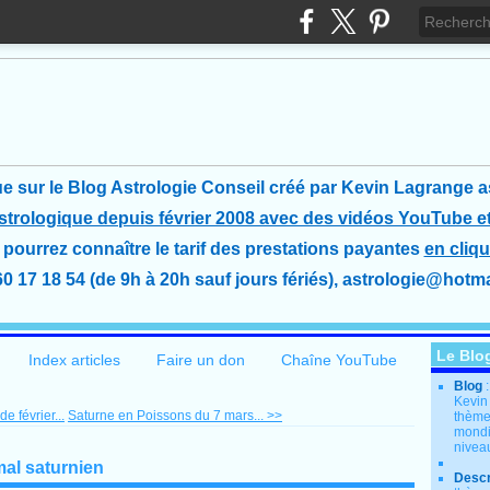
e sur le Blog Astrologie Conseil créé
par Kevin Lagrange a
astrologique depuis février 2008 avec des vidéos YouTube et
pourrez connaître le tarif des prestations payantes
en cliqu
60 17 18 54 (de 9h à 20h sauf jours fériés), astrologie@hotmai
Le Blo
Index articles
Faire un don
Chaîne YouTube
Blog
Kevin
e février...
Saturne en Poissons du 7 mars... >>
thème
mondia
nivea
mal saturnien
Descr