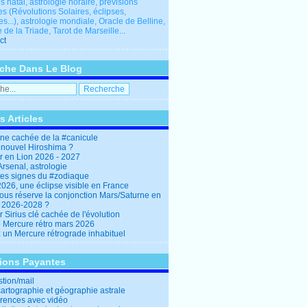
 natal, astrologie horaire, prévisions
es (Révolutions Solaires, éclipses,
res...), astrologie mondiale, Oracle de Belline,
 de la Triade, Tarot de Marseille...
ct
che Dans Le Blog
s Articles
ine cachée de la #canicule
 nouvel Hiroshima ?
er en Lion 2026 - 2027
rsenal, astrologie
es signes du #zodiaque
2026, une éclipse visible en France
ous réserve la conjonction Mars/Saturne en
r 2026-2028 ?
r Sirius clé cachée de l'évolution
e Mercure rétro mars 2026
: un Mercure rétrograde inhabituel
tions Payantes
stion/mail
cartographie et géographie astrale
rences avec vidéo