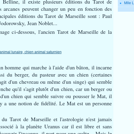
 Belline, il existe plusieurs éditions du Tarot de
Mlle L
les arcanes peuvent changer un peu en fonction des
incipales éditions du Tarot de Marseille sont : Paul
odorowsky, Jean Noblet...
'image ci-dessous, l'ancien Tarot de Marseille de la
n homme qui marche à l'aide d'un bâton, il incarne
ssi du berger, du pasteur avec un chien (certaines
 s'agit d'un chevreau ou même d'un singe) qui semble
enche qu'il s'agit plutôt d'un chien, car un berger ou
 d'un chien qui
semble suivre ou pousser le Mat, il
l y a une notion de fidélité. Le Mat est un personne
 du Tarot de Marseille et l'astrologie n'est jamais
ssocié à la planète Uranus car il est libre et sans
découvrir l'inconnu, il part pour une quête...
Mais le