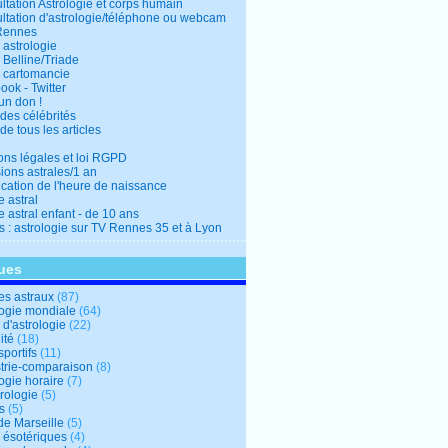
ltation Astrologie et corps humain
ltation d'astrologie/téléphone ou webcam
Rennes
 astrologie
 Belline/Triade
 cartomancie
ok - Twitter
un don !
des célébrités
de tous les articles
ons légales et loi RGPD
ions astrales/1 an
ication de l'heure de naissance
 astral
 astral enfant - de 10 ans
s : astrologie sur TV Rennes 35 et à Lyon
ues
s astraux
(87)
logie mondiale
(64)
d'astrologie
(22)
ité
(18)
sportifs
(11)
trie-comparaison
(8)
ogie horaire
(7)
ologie
(5)
s
(5)
de Marseille
(5)
s ésotériques
(4)