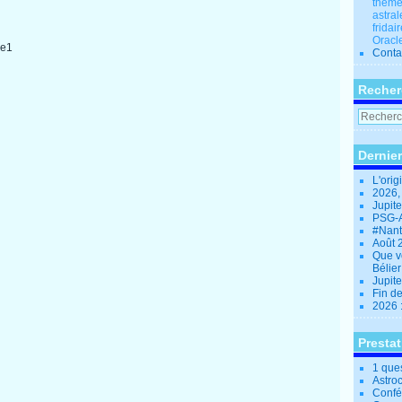
thèmes
astral
fridai
Oracle
Conta
Recher
Dernier
L'orig
2026,
Jupit
PSG-A
#Nant
Août 
Que v
Bélie
Jupite
Fin d
2026 
Presta
1 que
Astro
Confé