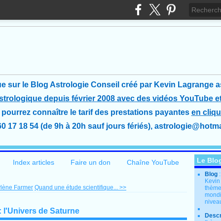
e sur le Blog Astrologie Conseil créé
par Kevin Lagrange a
astrologique depuis février 2008 avec des vidéos YouTube et
pourrez connaître le tarif des prestations payantes
en cliqu
60 17 18 54 (de 9h à 20h sauf jours fériés), astrologie@hotmai
Le Blo
Index articles
Faire un don
Chaîne YouTube
Blog
Kevin
ylène Farmer
Quand une étude scientifique... >>
thème
mondia
nivea
: l'Univers de Saturne
Descr