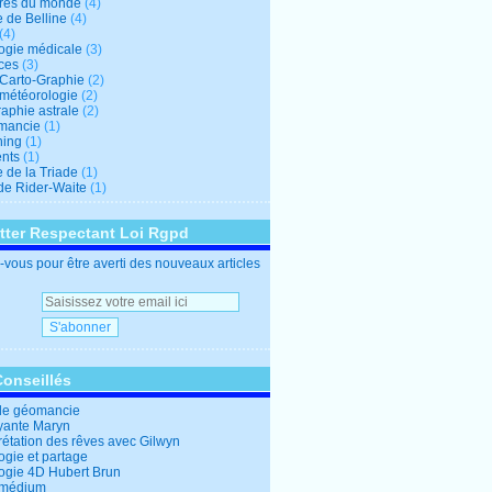
res du monde
(4)
e de Belline
(4)
(4)
logie médicale
(3)
ces
(3)
-Carto-Graphie
(2)
-météorologie
(2)
aphie astrale
(2)
mancie
(1)
hing
(1)
nts
(1)
 de la Triade
(1)
 de Rider-Waite
(1)
tter Respectant Loi Rgpd
vous pour être averti des nouveaux articles
Conseillés
de géomancie
yante Maryn
rétation des rêves avec Gilwyn
ogie et partage
logie 4D Hubert Brun
 médium