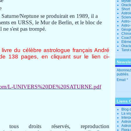
se
Mystè
Oracl
e
Short
Astro
n Saturne/Neptune se produirait en 1989, il a
Scien
ents en URSS, le Mur de Berlin, et le bloc de
Astro
Astro
l ne s'est pas trompé.
Géogr
Chiro
Coac
Eléme
Oracle
 livre du célèbre astrologue français André
Tarot
de 138 pages, en cliquant sur le lien ci-
Newsle
Abonnez-
publiés.
Email
ult.com/L-UNIVERS%20DE%20SATURNE.pdf
Liens 
Blog 
La vo
Interp
Astrol
tous droits réservés, reproduction
Astro
Flora