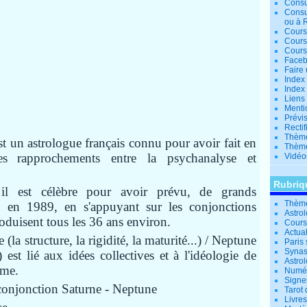
Consu
Consu
ou à 
Cours
Cours
Cours
Facebo
Faire 
Index 
Index 
Liens
Menti
Prévis
Rectif
Thème
t un astrologue français connu pour avoir fait en
Thème
es
rapprochements entre la psychanalyse et
Vidéo
Rubriq
 il est célèbre pour avoir prévu, de grands
Thème
en 1989, en s'appuyant sur les conjonctions
Astro
oduisent tous les 36 ans environ.
Cours 
Actual
 (la structure, la rigidité, la maturité...) / Neptune
Paris 
Synas
...) est lié aux idées collectives et à l'idéologie de
Astrol
sme.
Numér
Signe
la conjonction Saturne - Neptune
Tarot 
Livre