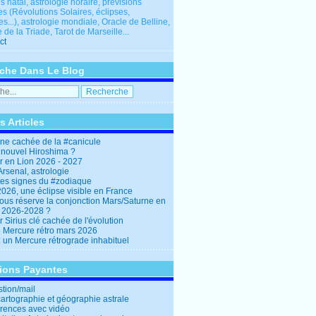
 natal, astrologie horaire, prévisions
es (Révolutions Solaires, éclipses,
res...), astrologie mondiale, Oracle de Belline,
 de la Triade, Tarot de Marseille...
ct
che Dans Le Blog
s Articles
ine cachée de la #canicule
 nouvel Hiroshima ?
er en Lion 2026 - 2027
rsenal, astrologie
es signes du #zodiaque
2026, une éclipse visible en France
ous réserve la conjonction Mars/Saturne en
r 2026-2028 ?
r Sirius clé cachée de l'évolution
e Mercure rétro mars 2026
: un Mercure rétrograde inhabituel
tions Payantes
stion/mail
cartographie et géographie astrale
rences avec vidéo