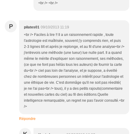
<br /> <br />
P
pilates01
09/10/2013 11:19
<br /> Faciles à lire !! Il a un raisonnement rapide , toute
l'astrologie est maîtrisée, souvent j'y comprends rien, et puis
2-3 lignes tilt et après je replonge, et au fil d'une analyse<br />
j'entrevois une méthode (une lueur) lue nulle part. Il a quand
même le mérite d'expliquer son raisonnement, ses méthodes,
(ce que ne font pas hélàs tous les auteurs) de fournir la carte
du<br /> ciel pas loin de l'analyse, et je suppose, a éveillé
chez de nombreuses personnes un intérêt pour l'astrologie et
une éthique de vie. C'est dommâge qu'il ne soit pas réedité(
je ne l'ai pas<br /> tous), il y a des petits rajouts(commentaire
et nouvelles cartes du ciel) au fil des éditions.Quelle
intelligence remarquable, un regret ne pas l'avoir consulté.<br
/>
Répondre