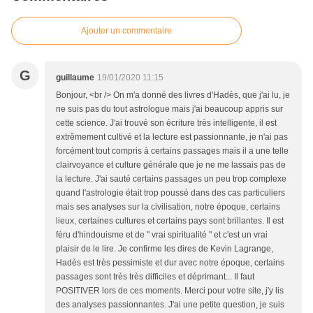
Ajouter un commentaire
G
guillaume
19/01/2020 11:15
Bonjour, <br /> On m'a donné des livres d'Hadès, que j'ai lu, je
ne suis pas du tout astrologue mais j'ai beaucoup appris sur
cette science. J'ai trouvé son écriture très intelligente, il est
extrêmement cultivé et la lecture est passionnante, je n'ai pas
forcément tout compris à certains passages mais il a une telle
clairvoyance et culture générale que je ne me lassais pas de
la lecture. J'ai sauté certains passages un peu trop complexe
quand l'astrologie était trop poussé dans des cas particuliers
mais ses analyses sur la civilisation, notre époque, certains
lieux, certaines cultures et certains pays sont brillantes. Il est
féru d'hindouisme et de " vrai spiritualité " et c'est un vrai
plaisir de le lire. Je confirme les dires de Kevin Lagrange,
Hadès est très pessimiste et dur avec notre époque, certains
passages sont très très difficiles et déprimant... Il faut
POSITIVER lors de ces moments. Merci pour votre site, j'y lis
des analyses passionnantes. J'ai une petite question, je suis