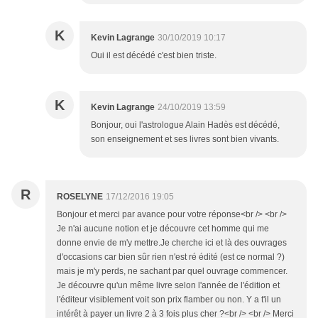
K
Kevin Lagrange
30/10/2019 10:17
Oui il est décédé c'est bien triste.
K
Kevin Lagrange
24/10/2019 13:59
Bonjour, oui l'astrologue Alain Hadès est décédé,
son enseignement et ses livres sont bien vivants.
R
ROSELYNE
17/12/2016 19:05
Bonjour et merci par avance pour votre réponse<br /> <br />
Je n'ai aucune notion et je découvre cet homme qui me
donne envie de m'y mettre.Je cherche ici et là des ouvrages
d'occasions car bien sûr rien n'est ré édité (est ce normal ?)
mais je m'y perds, ne sachant par quel ouvrage commencer.
Je découvre qu'un même livre selon l'année de l'édition et
l'éditeur visiblement voit son prix flamber ou non. Y a t'il un
intérêt à payer un livre 2 à 3 fois plus cher ?<br /> <br /> Merci