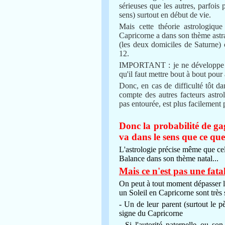
sérieuses que les autres, parfois 
sens) surtout en début de vie.
Mais cette théorie astrologiqu
Capricorne a dans son thème astra
(les deux domiciles de Saturne) 
12.
IMPORTANT : je ne développe pas
qu'il faut mettre bout à bout pour 
Donc, en cas de difficulté tôt d
compte des autres facteurs astrol
pas entourée, est plus facilement 
Donc la probabilité de ga
va dans le sens que ce que 
L'astrologie précise même que ce
Balance dans son thème natal...
Mais ce n'est pas une fata
On peut à tout moment dépasser le
un Soleil en Capricorne sont très 
- Un de leur parent (surtout le p
signe du Capricorne
- Si l'autorité paternelle ou son