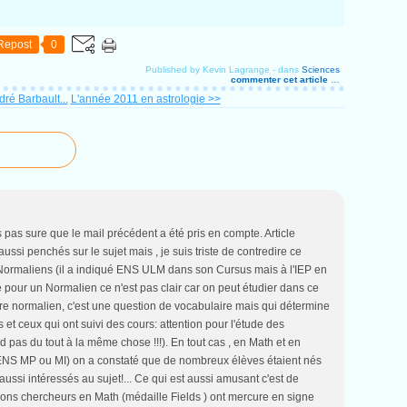
Repost
0
Published by Kevin Lagrange
-
dans
Sciences
commenter cet article
…
dré Barbault...
L'année 2011 en astrologie >>
pas sure que le mail précédent a été pris en compte. Article
ssi penchés sur le sujet mais , je suis triste de contredire ce
ormaliens (il a indiqué ENS ULM dans son Cursus mais à l'IEP en
e pour un Normalien ce n'est pas clair car on peut étudier dans ce
re normalien, c'est une question de vocabulaire mais qui détermine
et ceux qui ont suivi des cours: attention pour l'étude des
d pas du tout à la même chose !!!). En tout cas , en Math et en
(ENS MP ou MI) on a constaté que de nombreux élèves étaient nés
ssi intéressés au sujet!... Ce qui est aussi amusant c'est de
ons chercheurs en Math (médaille Fields ) ont mercure en signe