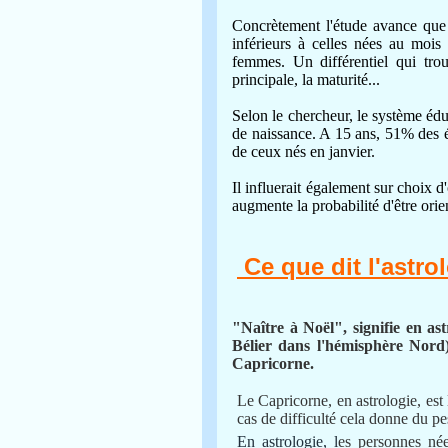
Concrètement l'étude avance que
inférieurs à celles nées au moi
femmes. Un différentiel qui trou
principale, la maturité...
Selon le chercheur, le système éduc
de naissance. A 15 ans, 51% des 
de ceux nés en janvier.
Il influerait également sur choix d
augmente la probabilité d'être ori
Ce que dit l'astro
"Naître à Noël", signifie en as
Bélier dans l'hémisphère Nord)
Capricorne.
Le Capricorne, en astrologie, est 
cas de difficulté cela donne du p
En astrologie, l
es personnes née