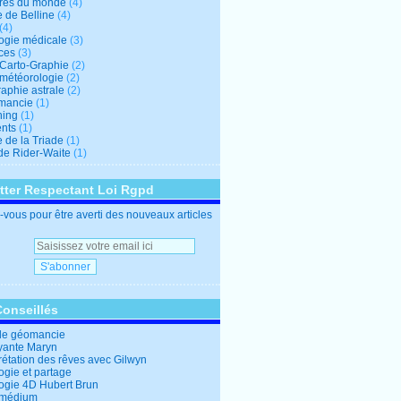
res du monde
(4)
e de Belline
(4)
(4)
logie médicale
(3)
ces
(3)
-Carto-Graphie
(2)
-météorologie
(2)
aphie astrale
(2)
mancie
(1)
hing
(1)
nts
(1)
 de la Triade
(1)
 de Rider-Waite
(1)
tter Respectant Loi Rgpd
vous pour être averti des nouveaux articles
Conseillés
de géomancie
yante Maryn
rétation des rêves avec Gilwyn
ogie et partage
logie 4D Hubert Brun
 médium