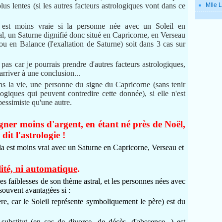
plus lentes (si les autres facteurs astrologiques vont dans ce
Mlle L
e est moins vraie si la personne née avec un Soleil en
l, un Saturne dignifié donc situé en Capricorne, en Verseau
ou en Balance (l'exaltation de Saturne) soit dans 3 cas sur
 car je pourrais prendre d'autres facteurs astrologiques,
arriver à une conclusion...
ans la vie, une personne du signe du Capricorne (sans tenir
ogiques qui peuvent contredire cette donnée), si elle n'est
pessimiste qu'une autre.
gner moins d'argent, en étant né près de Noël,
dit l'astrologie !
la est moins vrai avec un Saturne en Capricorne, Verseau et
lité, ni automatique
.
s faiblesses de son thème astral, et les personnes nées avec
souvent avantagées si :
ère, car le Soleil représente symboliquement le père) est du
 substitut (en cas de divorce, de décès, d'abscence...) est