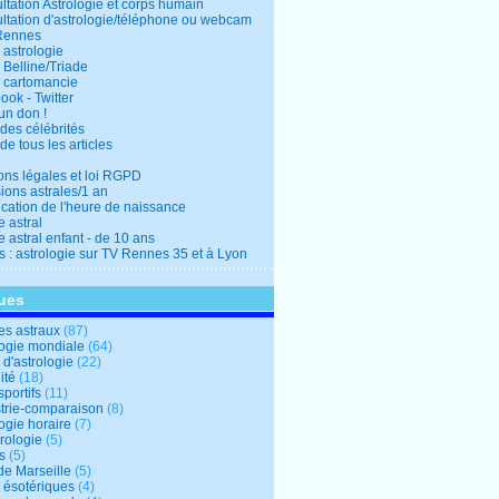
ltation Astrologie et corps humain
ltation d'astrologie/téléphone ou webcam
Rennes
 astrologie
 Belline/Triade
 cartomancie
ok - Twitter
un don !
des célébrités
de tous les articles
ons légales et loi RGPD
ions astrales/1 an
ication de l'heure de naissance
 astral
 astral enfant - de 10 ans
s : astrologie sur TV Rennes 35 et à Lyon
ues
s astraux
(87)
logie mondiale
(64)
d'astrologie
(22)
ité
(18)
sportifs
(11)
trie-comparaison
(8)
ogie horaire
(7)
ologie
(5)
s
(5)
de Marseille
(5)
s ésotériques
(4)