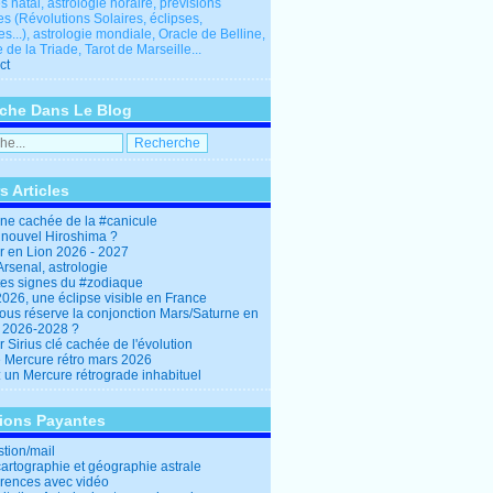
 natal, astrologie horaire, prévisions
es (Révolutions Solaires, éclipses,
res...), astrologie mondiale, Oracle de Belline,
 de la Triade, Tarot de Marseille...
ct
che Dans Le Blog
s Articles
ine cachée de la #canicule
 nouvel Hiroshima ?
er en Lion 2026 - 2027
rsenal, astrologie
es signes du #zodiaque
2026, une éclipse visible en France
ous réserve la conjonction Mars/Saturne en
r 2026-2028 ?
r Sirius clé cachée de l'évolution
e Mercure rétro mars 2026
: un Mercure rétrograde inhabituel
tions Payantes
stion/mail
cartographie et géographie astrale
rences avec vidéo