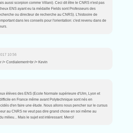
ais aussi scorpion comme Villani). Ceci dit être le CNRS n'est pas
atheux ENS ayant eu la médaille Fields sont Professeurs des
echerche ou directeur de recherche au CNRS). L'histooire de
important dans les conseils pour l'orientation: c'est revenu dans de
eurs.
2017 10:56
 /> Cordialement<br /> Kevin
reux élèves des ENS (Ecole Normale supérieure d'Ulm, Lyon et
 difficile en France même avant Polytechnique sont nés en
dés d'en faire une étude. Nous allons nous pencher sur le cursus
rcheur au CNRS ne veut pas dire grand chose en soi même au
milieu... Mais le sujet est intéressant. Merci!