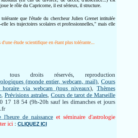
ue le rôle du Capricorne, il est sérieux, il structure.
 tolérante que l'étude du chercheur Julien Grenet intitulée
elle les trajectoires scolaires et professionnelles," mais elle
d'une étude scientifique en étant plus tolérante...
tous droits réservés, reproduction
trologiques (monde entier, webcam, mail)
,
Cours
gie horaire via webcam (tous niveaux
),
Thèmes
e
,
Prévisions astrales
,
Cours de tarot de Marseille
 17 18 54 (9h-20h sauf les dimanches et jours
.fr
e l'heure de naissance
et séminaire d'astrologie
er ici
:
CLIQUEZ ICI