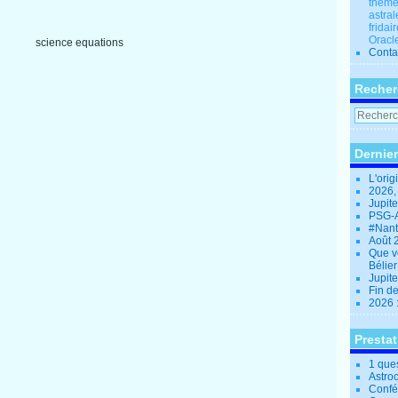
thèmes
astral
fridai
Oracle
Conta
Recher
Dernier
L'orig
2026,
Jupit
PSG-A
#Nant
Août 
Que v
Bélie
Jupite
Fin d
2026 
Presta
1 que
Astro
Confé