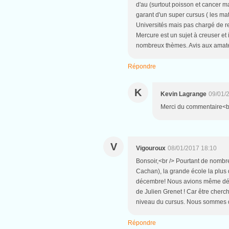
d'au (surtout poisson et cancer m
garant d'un super cursus ( les m
Universités mais pas chargé de r
Mercure est un sujet à creuser et 
nombreux thèmes. Avis aux amat
Répondre
K
Kevin Lagrange
09/01/
Merci du commentaire<br
V
Vigouroux
08/01/2017 18:10
Bonsoir,<br /> Pourtant de nomb
Cachan), la grande école la plus
décembre! Nous avions même déci
de Julien Grenet ! Car être che
niveau du cursus. Nous sommes du 
Répondre