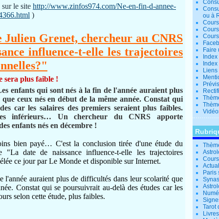
Consu
 sur le site
http://www.zinfos974.com/Ne-en-fin-d-annee-
Consu
24366.html
)
ou à 
Cours
Cours
de Julien Grenet, chercheur au CNRS
Cours
Facebo
ance influence-t-elle les trajectoires
Faire 
Index 
onnelles?"
Index 
Liens
Menti
 sera plus faible !
Prévis
s enfants qui sont nés à la fin de l'année auraient plus
Rectif
Thème
ité que ceux nés en début de la même année. Constat qui
Thème
des car les salaires des premiers seraient plus faibles.
Vidéo
alaires inférieurs… Un chercheur du CNRS apporte
n des enfants nés en décembre !
Rubriq
ins bien payé… C'est la conclusion tirée d'une étude du
Thème
e "La date de naissance influence-t-elle les trajectoires
Astro
Cours 
vélée ce jour par Le Monde et disponible sur Internet.
Actual
Paris 
e l'année auraient plus de difficultés dans leur scolarité que
Synas
Astrol
ée. Constat qui se poursuivrait au-delà des études car les
Numér
ours selon cette étude, plus faibles.
Signe
Tarot 
Livre