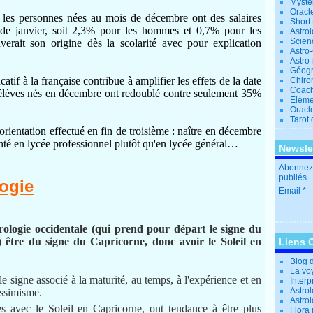
Mystè
Oracl
 les personnes nées au mois de décembre ont des salaires
Short
s de janvier, soit 2,3% pour les hommes et 0,7% pour les
Astro
Scien
verait son origine dès la scolarité avec pour explication
Astro
Astro
Géogr
atif à la française contribue à amplifier les effets de la date
Chiro
Coac
élèves nés en décembre ont redoublé contre seulement 35%
Eléme
Oracle
Tarot
'orientation effectué en fin de troisième : naître en décembre
enté en lycée professionnel plutôt qu'en lycée général…
Newsle
Abonnez-
publiés.
logie
Email
trologie occidentale (qui prend pour départ le signe du
 être du signe du Capricorne, donc avoir le Soleil en
Liens 
Blog 
La vo
le signe associé à la maturité, au temps, à l'expérience et en
Interp
Astrol
essimisme.
Astro
s avec le Soleil en Capricorne, ont tendance à être plus
Flora