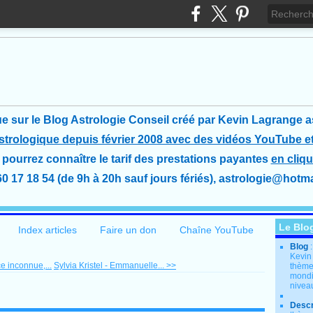
e sur le Blog Astrologie Conseil créé
par Kevin Lagrange a
astrologique depuis février 2008 avec des vidéos YouTube et
pourrez connaître le tarif des prestations payantes
en cliqu
60 17 18 54 (de 9h à 20h sauf jours fériés), astrologie@hotmai
Le Blo
Index articles
Faire un don
Chaîne YouTube
Blog
Kevin
e inconnue,...
Sylvia Kristel - Emmanuelle... >>
thème
mondia
nivea
Descr