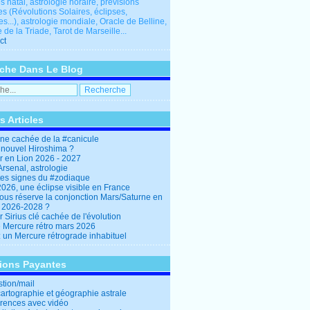
 natal, astrologie horaire, prévisions
es (Révolutions Solaires, éclipses,
res...), astrologie mondiale, Oracle de Belline,
 de la Triade, Tarot de Marseille...
ct
che Dans Le Blog
s Articles
ine cachée de la #canicule
 nouvel Hiroshima ?
er en Lion 2026 - 2027
rsenal, astrologie
es signes du #zodiaque
2026, une éclipse visible en France
ous réserve la conjonction Mars/Saturne en
r 2026-2028 ?
r Sirius clé cachée de l'évolution
e Mercure rétro mars 2026
: un Mercure rétrograde inhabituel
tions Payantes
stion/mail
cartographie et géographie astrale
rences avec vidéo