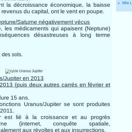
Mlle L
t la décroissance économique, la baisse
s revenus du capital, ont le vent en poupe.
ptune/Saturne n
égativement
vécus
ue, les médicaments qui apaisent (Neptune)
nséquences désastreuses à long terme
des sols.
s/Jupiter en 2013
2013 (puis deux autres carrés en février et
dure 15 ans.
jonctions Uranus/Jupiter se sont produites
 2011.
r est lié à la croissance et au progrès
rne (internet, conquête spatiale,
également aux révoltes et aux insurrections.