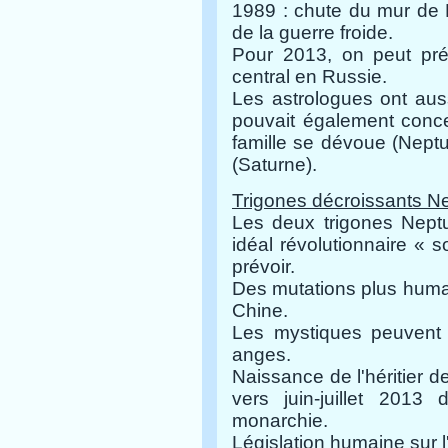
1989 : chute du mur de Be
de la guerre froide.
Pour 2013, on peut prév
central en Russie.
Les astrologues ont aus
pouvait également concer
famille se dévoue (Neptu
(Saturne).
Trigones décroissants N
Les deux trigones Neptu
idéal révolutionnaire « 
prévoir.
Des mutations plus humai
Chine.
Les mystiques peuvent p
anges.
Naissance de l'héritier d
vers juin-juillet 2013
monarchie.
Législation humaine sur l