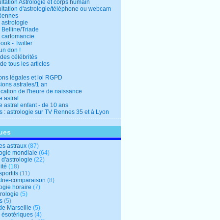
ltation Astrologie et corps humain
ltation d'astrologie/téléphone ou webcam
Rennes
 astrologie
 Belline/Triade
 cartomancie
ok - Twitter
un don !
des célébrités
de tous les articles
ons légales et loi RGPD
ions astrales/1 an
ication de l'heure de naissance
 astral
 astral enfant - de 10 ans
s : astrologie sur TV Rennes 35 et à Lyon
ues
s astraux
(87)
logie mondiale
(64)
d'astrologie
(22)
ité
(18)
sportifs
(11)
trie-comparaison
(8)
ogie horaire
(7)
ologie
(5)
s
(5)
de Marseille
(5)
s ésotériques
(4)