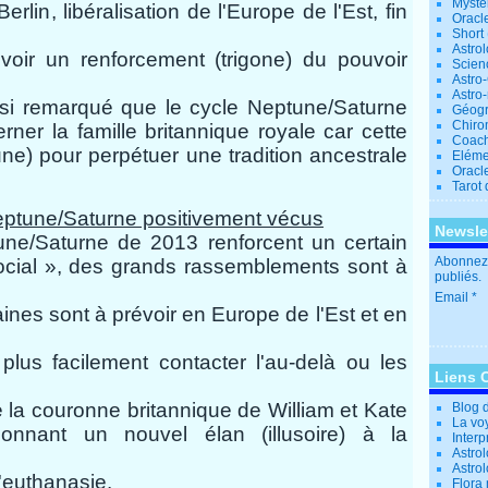
Mystè
rlin, libéralisation de l'Europe de l'Est, fin
Oracl
Short
Astro
oir un renforcement (trigone) du pouvoir
Scien
Astro
Astro
si remarqué que le cycle Neptune/Saturne
Géogr
Chiro
ner la famille britannique royale car cette
Coac
ne) pour perpétuer une tradition ancestrale
Eléme
Oracle
Tarot
eptune/Saturne positivement
vécus
Newsle
ne/Saturne de 2013 renforcent un certain
Abonnez-
social », des grands rassemblements sont à
publiés.
Email
nes sont à prévoir en Europe de l'Est et en
lus facilement contacter l'au-delà ou les
Liens 
e la couronne britannique de William et Kate
Blog 
La vo
 donnant un nouvel élan (illusoire) à la
Interp
Astrol
Astro
'euthanasie.
Flora