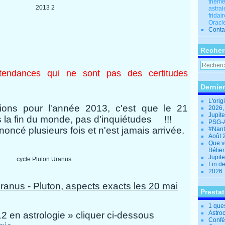
thèmes
astral
fridai
Oracle
Conta
Recher
 tendances qui ne sont pas des certitudes
Dernier
L'orig
sions pour l'année 2013, c'est que le 21
2026,
Jupit
la fin du monde, pas d'inquiétudes !!!
PSG-A
oncé plusieurs fois et n'est jamais arrivée.
#Nant
Août 
Que v
Bélie
Jupite
Fin d
2026 
ranus - Pluton, aspects exacts les 20 mai
Presta
1 que
Astro
012 en astrologie » cliquer ci-dessous
Confé