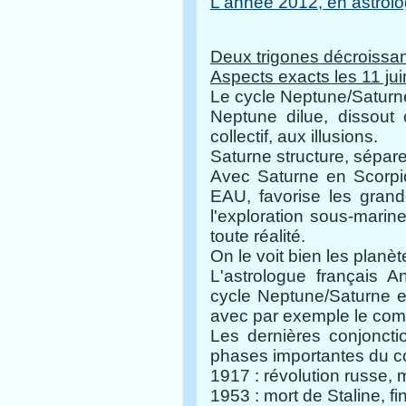
L'année 2012, en astrolo
Deux trigones décroissa
Aspects exacts les 11 juin
Le cycle Neptune/Saturn
Neptune dilue, dissout c
collectif, aux illusions.
Saturne structure, sépare
Avec Saturne en Scorpi
EAU, favorise les grand
l'exploration sous-marin
toute réalité.
On le voit bien les plan
L'astrologue français 
cycle Neptune/Saturne es
avec par exemple le com
Les dernières conjonct
phases importantes du 
1917 : révolution russe, m
1953 : mort de Staline, f