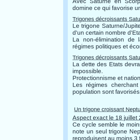
Avec Saturne en Scorp
domine ce qui favorise une
Trigones décroissants
Satu
Le trigone Saturne/Jupite
d'un certain nombre d'Et
La non-élimination de l
régimes politiques et éco
Trigones décroissants
Satu
La dette des Etats devra
impossible.
Protectionnisme et natio
Les régimes cherchant à
population sont favorisés
Un trigone croissant Neptu
Aspect exact le 18 juillet
Ce cycle semble le moin
note un seul trigone Nep
reproduisent au moins 3 f