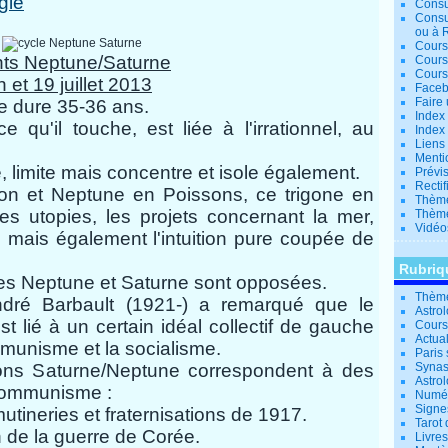
gie
Consu
Consu
ou à 
Cours
nts Neptune/Saturne
Cours
Cours
 et 19 juillet 2013
Facebo
Faire 
e dure 35-36 ans.
Index 
e qu'il touche, est liée à l'irrationnel, au
Index 
Liens
Menti
, limite mais concentre et isole également.
Prévis
Rectif
on et Neptune en Poissons, ce trigone en
Thème
es utopies, les projets concernant la mer,
Thème
Vidéo
e mais également l'intuition pure coupée de
Rubriq
ètes Neptune et Saturne sont opposées.
Thème
André Barbault (1921-) a remarqué que le
Astro
t lié à un certain idéal collectif de gauche
Cours 
Actual
munisme et la socialisme.
Paris 
ions Saturne/Neptune correspondent à des
Synas
Astrol
communisme :
Numér
Signe
utineries et fraternisations de 1917.
Tarot 
in de la guerre de Corée.
Livre