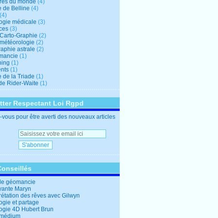
res du monde
(4)
e de Belline
(4)
(4)
logie médicale
(3)
ces
(3)
-Carto-Graphie
(2)
-météorologie
(2)
aphie astrale
(2)
mancie
(1)
hing
(1)
nts
(1)
 de la Triade
(1)
 de Rider-Waite
(1)
tter Respectant Loi Rgpd
vous pour être averti des nouveaux articles
Conseillés
de géomancie
yante Maryn
rétation des rêves avec Gilwyn
ogie et partage
logie 4D Hubert Brun
 médium