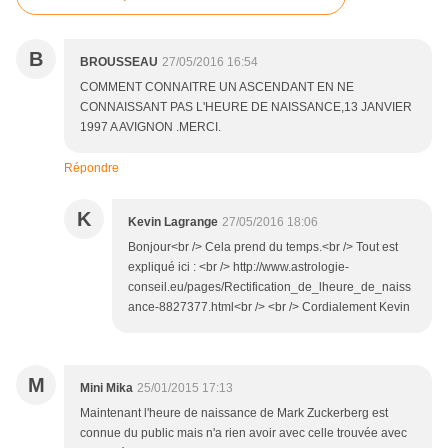
B
BROUSSEAU
27/05/2016 16:54
COMMENT CONNAITRE UN ASCENDANT EN NE
CONNAISSANT PAS L'HEURE DE NAISSANCE,13 JANVIER
1997 A AVIGNON .MERCI.
Répondre
K
Kevin Lagrange
27/05/2016 18:06
Bonjour<br /> Cela prend du temps.<br /> Tout est
expliqué ici : <br /> http://www.astrologie-
conseil.eu/pages/Rectification_de_lheure_de_naiss
ance-8827377.html<br /> <br /> Cordialement Kevin
M
Mini Mika
25/01/2015 17:13
Maintenant l'heure de naissance de Mark Zuckerberg est
connue du public mais n'a rien avoir avec celle trouvée avec