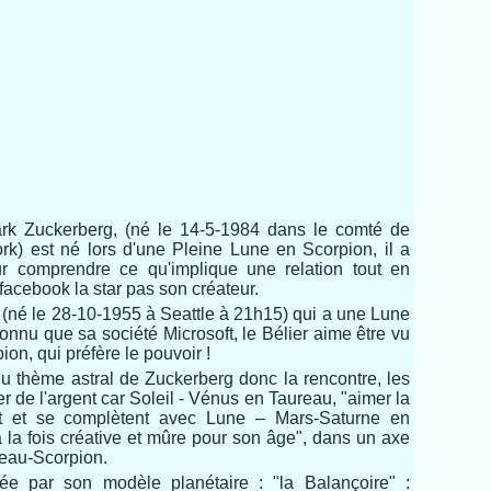
rk Zuckerberg, (né le 14-5-1984 dans le comté de
k) est né lors d'une Pleine Lune en Scorpion, il a
r comprendre ce qu'implique une relation tout en
t facebook la star pas son créateur.
es (né le 28-10-1955 à Seattle à 21h15) qui a une Lune
 connu que sa société Microsoft, le Bélier aime être vu
ion, qui préfère le pouvoir !
 du thème astral de Zuckerberg donc la rencontre, les
r de l'argent car Soleil - Vénus en Taureau, "aimer la
sent et se complètent avec Lune – Mars-Saturne en
 la fois créative et mûre pour son âge", dans un axe
reau-Scorpion.
cée par son modèle planétaire : "la Balançoire" :