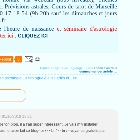
e
,
Prévisions astrales
,
Cours de tarot de Marseille
 17 18 54 (9h-20h sauf les dimanches et jours
.fr
e l'heure de naissance
et séminaire d'astrologie
er ici
:
CLIQUEZ ICI
Repost
0
Published by Kevin Lagrange
-
dans
Thèmes astraux
commenter cet article
…
n astrologie
L'astrologue Alain Hadès et... >>
e
01/10/2013 12:21
 de ton blog, il a l’air super intéressant. Je vais m’y installer
 bien d’avoir fait ce blog<br /> <br /> <br /> voyance gratuite par