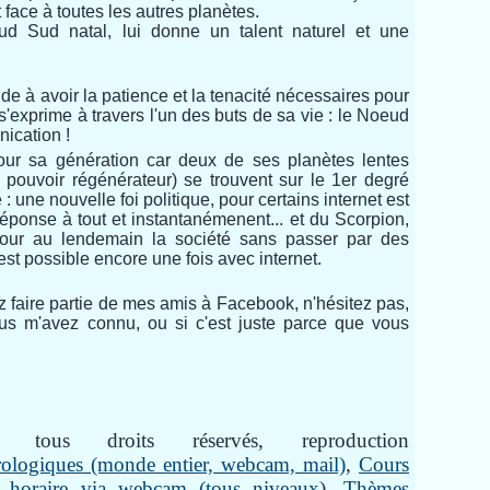
 face à toutes les autres planètes.
d Sud natal, lui donne un talent naturel et une
de à avoir la patience et la tenacité nécessaires pour
 s'exprime à travers l'un des buts de sa vie : le Noeud
ication !
our sa génération car deux de ses planètes lentes
e pouvoir régénérateur) se trouvent sur le 1er degré
 une nouvelle foi politique, pour certains internet est
éponse à tout et instantanémenent... et du Scorpion,
our au lendemain la société sans passer par des
est possible encore une fois avec internet.
 faire partie de mes amis à Facebook, n'hésitez pas,
us m'avez connu, ou si c'est juste parce que vous
tous droits réservés, reproduction
trologiques (monde entier, webcam, mail)
,
Cours
gie horaire via webcam (tous niveaux
),
Thèmes