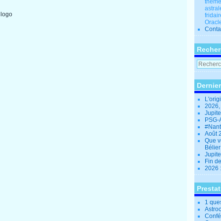
thèmes
astral
fridai
Oracle
Conta
Recher
Dernier
L'orig
2026,
Jupit
PSG-A
#Nant
Août 
Que v
Bélie
Jupite
Fin d
2026 
Presta
1 que
Astro
Confé