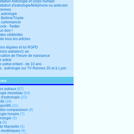
ltation Astrologie et corps humain
ltation d'astrologie/téléphone ou webcam
Rennes
 astrologie
 Belline/Triade
 cartomancie
ok - Twitter
un don !
des célébrités
de tous les articles
ons légales et loi RGPD
ions astrales/1 an
ication de l'heure de naissance
 astral
 astral enfant - de 10 ans
s : astrologie sur TV Rennes 35 et à Lyon
ues
s astraux
(87)
logie mondiale
(64)
d'astrologie
(22)
ité
(18)
sportifs
(11)
trie-comparaison
(8)
ogie horaire
(7)
ologie
(5)
s
(5)
de Marseille
(5)
s ésotériques
(4)