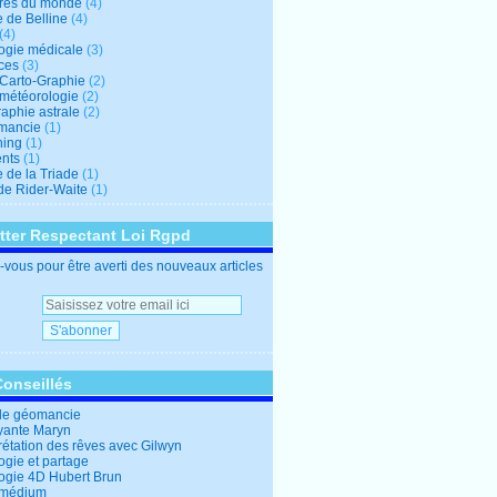
res du monde
(4)
e de Belline
(4)
(4)
logie médicale
(3)
ces
(3)
-Carto-Graphie
(2)
-météorologie
(2)
aphie astrale
(2)
mancie
(1)
hing
(1)
nts
(1)
 de la Triade
(1)
 de Rider-Waite
(1)
tter Respectant Loi Rgpd
vous pour être averti des nouveaux articles
Conseillés
de géomancie
yante Maryn
rétation des rêves avec Gilwyn
ogie et partage
logie 4D Hubert Brun
 médium