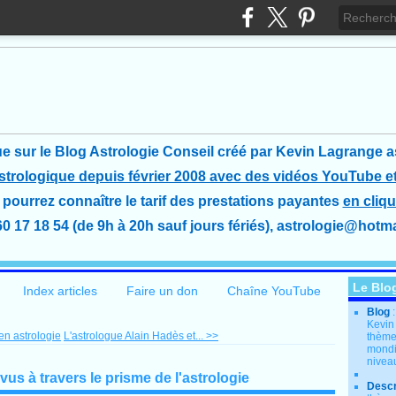
e sur le Blog Astrologie Conseil créé
par Kevin Lagrange a
astrologique depuis février 2008 avec des vidéos YouTube et
pourrez connaître le tarif des prestations payantes
en cliqu
60 17 18 54 (de 9h à 20h sauf jours fériés), astrologie@hotmai
Le Blo
Index articles
Faire un don
Chaîne YouTube
Blog
Kevin
n astrologie
L'astrologue Alain Hadès et... >>
thème
mondia
nivea
s à travers le prisme de l'astrologie
Descr