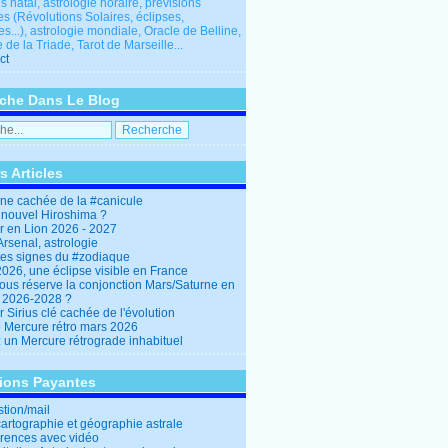
 natal, astrologie horaire, prévisions
es (Révolutions Solaires, éclipses,
res...), astrologie mondiale, Oracle de Belline,
 de la Triade, Tarot de Marseille...
ct
che Dans Le Blog
s Articles
ine cachée de la #canicule
 nouvel Hiroshima ?
er en Lion 2026 - 2027
rsenal, astrologie
es signes du #zodiaque
2026, une éclipse visible en France
ous réserve la conjonction Mars/Saturne en
r 2026-2028 ?
r Sirius clé cachée de l'évolution
e Mercure rétro mars 2026
: un Mercure rétrograde inhabituel
tions Payantes
stion/mail
cartographie et géographie astrale
rences avec vidéo