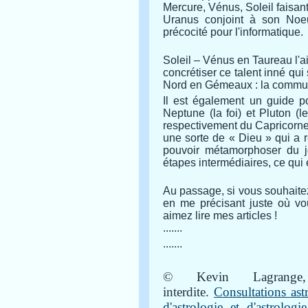
Mercure, Vénus, Soleil faisant
Uranus conjoint à son Noeu
précocité pour l'informatique.
Soleil – Vénus en Taureau l'ai
concrétiser ce talent inné qui
Nord en Gémeaux : la commun
Il est également un guide p
Neptune (la foi) et Pluton (l
respectivement du Capricorne :
une sorte de « Dieu » qui a r
pouvoir métamorphoser du j
étapes intermédiaires, ce qui 
Au passage, si vous souhaitez
en me précisant juste où vo
aimez lire mes articles !
.......
.......
© Kevin Lagrange, 
interdite.
Consultations as
d'astrologie et d'astrolo