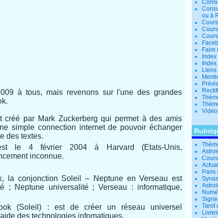
Consu
Consu
ou à 
Cours
Cours
Cours
Facebo
Faire 
Index 
Index 
Liens
Menti
Prévis
Rectif
009 à tous, mais revenons sur l'une des grandes
Thème
ok.
Thème
Vidéo
et créé par Mark Zuckerberg qui permet à des amis
une simple connection internet de pouvoir échanger
Rubriq
e des textes.
Thème
t le 4 février 2004 à Harvard (Etats-Unis,
Astro
ancement inconnue.
Cours 
Actual
Paris 
 la conjonction Soleil – Neptune en Verseau est
Synas
Astrol
vité ; Neptune universalité ; Verseau : informatique,
Numér
Signe
Tarot 
ook (Soleil) : est de créer un réseau universel
Livre
'aide des technologies infomatiques.