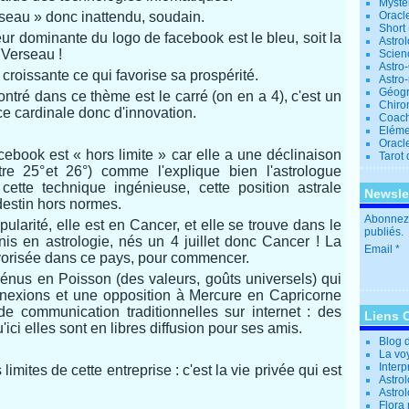
Mystè
seau » donc inattendu, soudain.
Oracl
Short
r dominante du logo de facebook est le bleu, soit la
Astro
 Verseau !
Scien
Astro
croissante ce qui favorise sa prospérité.
Astro
Géogr
ontré dans ce thème est le carré (on en a 4), c'est un
Chiro
e cardinale donc d'innovation.
Coac
Eléme
Oracle
ebook est « hors limite » car elle a une déclinaison
Tarot
tre 25°et 26°) comme l'explique bien l'astrologue
cette technique ingénieuse, cette position astrale
Newsle
destin hors normes.
Abonnez-
ularité, elle est en Cancer, et elle se trouve dans le
publiés.
s en astrologie, nés un 4 juillet donc Cancer ! La
Email
avorisée dans ce pays, pour commencer.
Vénus en Poisson (des valeurs, goûts universels) qui
connexions et une opposition à Mercure en Capricorne
e communication traditionnelles sur internet : des
Liens 
'ici elles sont en libres diffusion pour ses amis.
Blog 
La vo
Interp
mites de cette entreprise : c'est la vie privée qui est
Astrol
Astro
Flora