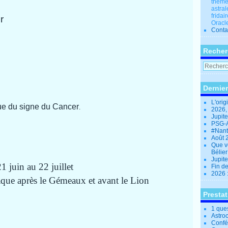
thèmes
astral
fridai
Oracle
Conta
Recher
Dernier
L'orig
que du signe du Cancer
.
2026,
Jupit
PSG-A
#Nant
Août 
Que v
Bélie
Jupite
1 juin au 22 juillet
Fin d
2026 
aque après le Gémeaux et avant le Lion
Presta
1 que
Astro
Confé