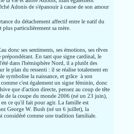
né la vie et adoré Adonis, mais également
ché Adonis de s'épanouir à cause de son amour
ance du détachement affectif entre le natif du
et plus particulièrement sa mère.
Eau donc ses sentiments, ses émotions, ses rêves
 prépondérant. En tant que signe cardinal, le
'été dans l'hémisphère Nord, il a plutôt des
ur le plan du ressenti : il se réalise totalement en
ale symbolise la naissance, et grâce à son
s comme c'est également un signe féminin, donc
sive que d'action directe, pensez au coup de tête
le de la coupe du monde 2006 (né un 23 juin),
en ce qu'il fait pour agir. La famille est
chez George W. Bush (né un 6 juillet), la
st considéré comme une tradition familiale.