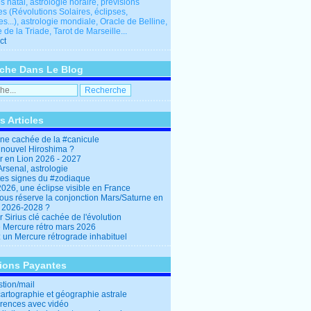
 natal, astrologie horaire, prévisions
es (Révolutions Solaires, éclipses,
res...), astrologie mondiale, Oracle de Belline,
 de la Triade, Tarot de Marseille...
ct
che Dans Le Blog
s Articles
ine cachée de la #canicule
 nouvel Hiroshima ?
er en Lion 2026 - 2027
rsenal, astrologie
es signes du #zodiaque
2026, une éclipse visible en France
ous réserve la conjonction Mars/Saturne en
r 2026-2028 ?
r Sirius clé cachée de l'évolution
e Mercure rétro mars 2026
: un Mercure rétrograde inhabituel
tions Payantes
stion/mail
cartographie et géographie astrale
rences avec vidéo