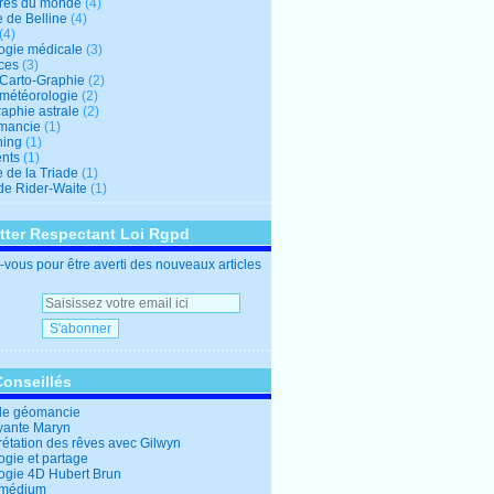
res du monde
(4)
e de Belline
(4)
(4)
logie médicale
(3)
ces
(3)
-Carto-Graphie
(2)
-météorologie
(2)
aphie astrale
(2)
mancie
(1)
hing
(1)
nts
(1)
 de la Triade
(1)
 de Rider-Waite
(1)
tter Respectant Loi Rgpd
vous pour être averti des nouveaux articles
Conseillés
de géomancie
yante Maryn
rétation des rêves avec Gilwyn
ogie et partage
logie 4D Hubert Brun
 médium