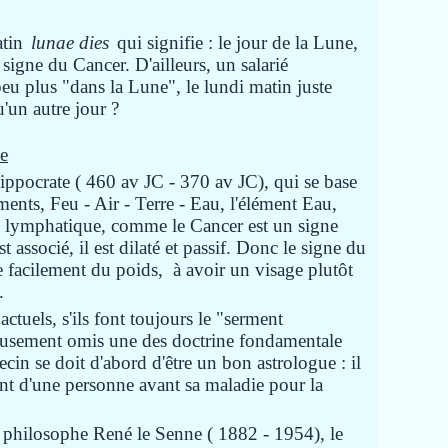
atin
lunae dies
qui signifie : le jour de la Lune,
 signe du Cancer. D'ailleurs, un salarié
peu plus "dans la Lune", le lundi matin juste
'un autre jour ?
e
ippocrate ( 460 av JC - 370 av JC), qui se base
éments, Feu - Air - Terre - Eau, l'élément Eau,
 lymphatique, comme le Cancer est un signe
 associé, il est dilaté et passif. Donc le signe du
 facilement du poids, à avoir un visage plutôt
.
ctuels, s'ils font toujours le "serment
eusement omis une des doctrine fondamentale
in se doit d'abord d'être un bon astrologue : il
nt d'une personne avant sa maladie pour la
u philosophe René le Senne ( 1882 - 1954), le