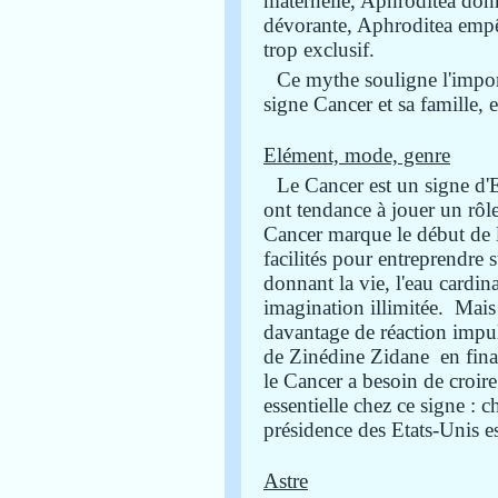
maternelle, Aphrodite
a don
dévorante, Aphrodite
a empê
trop exclusif.
Ce mythe souligne l'import
signe Cancer et sa famille, 
Elément, mode, genre
Le Cancer est un signe d'
ont tendance à jouer un rôle
Cancer marque le début de l
facilités pour entreprendre s
donnant la vie, l'eau cardin
imagination illimitée. Mai
davantage de réaction impul
de Zinédine Zidane en fina
le Cancer a besoin de croire 
essentielle chez ce signe : 
présidence des Etats-Unis e
Astre