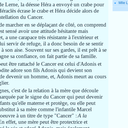
Mlle L
de Lerne, la déesse Héra a envoyé un crabe pour
Héraclès écrase le crabe et Héra décide alors de
stellation du Cancer.
é de marcher en se déplaçant de côté, on comprend
t sensé avoir une attitude hésitante mais
t, a une carapace très résistante à l'extérieur et
 lui servir de refuge, il a donc besoin de se sentir
 à son aise. Souvent sur ses gardes, il est prêt à se
ne sa confiance, on fait partie de sa famille.
t être rattaché le Cancer est celui d'Adonis et
dite adore son fils Adonis qui devient son
 de devenir un homme, et, Adonis meurt au cours
lier.
gnes, c'est de la relation à la mère que découle
marquée par le signe du Cancer qui peut devenir
ants qu'elle materne et protège, ou elle peut
ubstitut à sa mère comme l'infantile Marcel
oeuvre à un titre de type "Cancer" :
A la
En effet, une mère peut être protectrice et