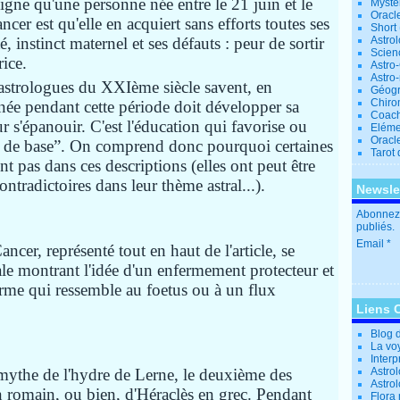
igne qu'une personne née entre le 21 juin et le
Mystè
Oracl
ncer est qu'elle en acquiert sans efforts toutes ses
Short
é, instinct maternel et ses défauts : peur de sortir
Astro
Scien
rice.
Astro
Astro
s astrologues du XXIème siècle savent, en
Géogr
Chiro
ée pendant cette période doit développer sa
Coac
ur s'épanouir. C'est l'éducation qui favorise ou
Eléme
Oracle
ral de base”. On comprend donc pourquoi certaines
Tarot
t pas dans ces descriptions (elles ont peut être
ntradictoires dans leur thème astral...).
Newsle
Abonnez-
publiés.
Email
ncer, représenté tout en haut de l'article, se
e montrant l'idée d'un enfermement protecteur et
forme qui ressemble au foetus ou à un flux
Liens 
Blog 
La vo
Interp
 mythe de l'hydre de Lerne, le deuxième des
Astrol
Astro
 romain, ou bien, d'Héraclès en grec. Pendant
Flora