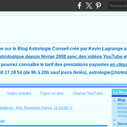
e sur le Blog Astrologie Conseil créé
par Kevin Lagrange a
astrologique depuis février 2008 avec des vidéos YouTube et
pourrez connaître le tarif des prestations payantes
en cliqu
60 17 18 54 (de 9h à 20h sauf jours fériés), astrologie@hotmai
Le Blo
Index articles
Faire un don
Chaîne YouTube
Blog
Kevin
adès et...
foot : Roumanie-France, 11-10-08 >>
thème
mondia
nivea
cer
Descr