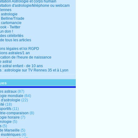
ltation Astrologie et corps humain
ltation d'astrologie/téléphone ou webcam
Rennes
 astrologie
 Belline/Triade
 cartomancie
ok - Twitter
un don !
des célébrités
de tous les articles
ons légales et loi RGPD
ions astrales/1 an
ication de l'heure de naissance
 astral
 astral enfant - de 10 ans
s : astrologie sur TV Rennes 35 et à Lyon
ues
s astraux
(87)
logie mondiale
(64)
d'astrologie
(22)
ité
(18)
sportifs
(11)
trie-comparaison
(8)
ogie horaire
(7)
ologie
(5)
s
(5)
de Marseille
(5)
s ésotériques
(4)