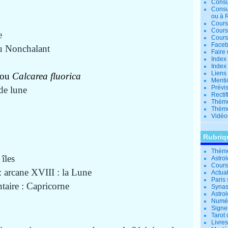
Consu
Consu
ou à 
Cours
Cours
e
Cours
Facebo
ou Nonchalant
Faire 
Index 
Index 
Liens
 ou
Calcarea fluorica
Menti
Prévis
 de lune
Rectif
Thème
Thème
Vidéo
Rubriq
Thème
 îles
Astro
Cours 
: arcane XVIII : la Lune
Actual
Paris 
aire : Capricorne
Synas
Astrol
Numér
Signe
Tarot 
Livre