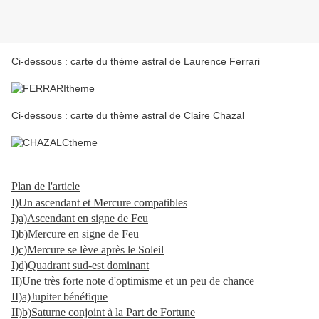
Ci-dessous : carte du thème astral de Laurence Ferrari
Ci-dessous : carte du thème astral de Claire Chazal
Plan de l'article
I)Un ascendant et Mercure compatibles
I)a)Ascendant en signe de Feu
I)b)Mercure en signe de Feu
I)c)Mercure se lève après le Soleil
I)d)Quadrant sud-est dominant
II)Une très forte note d'optimisme et un peu de chance
II)a)Jupiter bénéfique
II)b)Saturne conjoint à la Part de Fortune