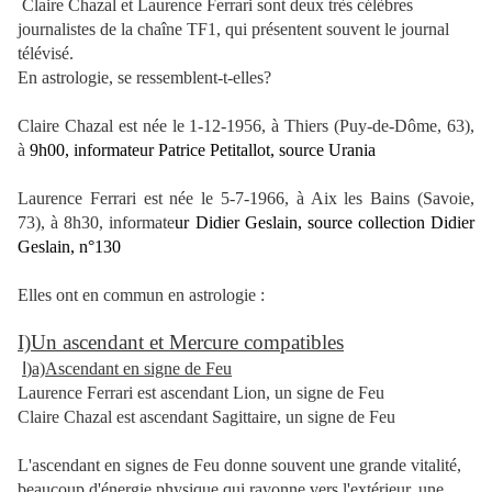
Claire Chazal et Laurence Ferrari sont deux très célèbres
journalistes de la chaîne TF1, qui présentent souvent le journal
télévisé.
En astrologie, se ressemblent-t-elles?
Claire Chazal est née le 1-12-1956, à Thiers (Puy-de-Dôme, 63),
à
9h00, informateur Patrice Petitallot, source Urania
Laurence Ferrari est née le 5-7-1966, à Aix les Bains (Savoie,
73), à 8h30, informate
ur Didier Geslain, source collection Didier
Geslain, n°130
Elles ont en commun en astrologie :
I)Un ascendant et Mercure compatibles
I
)a)Ascendant en signe de Feu
Laurence Ferrari est ascendant Lion, un signe de Feu
Claire Chazal est ascendant Sagittaire, un signe de Feu
L'ascendant en signes de Feu donne souvent une grande vitalité,
beaucoup d'énergie physique qui rayonne vers l'extérieur, une