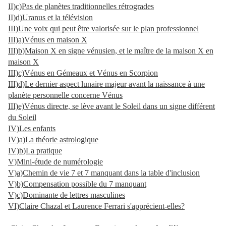
II)c)Pas de planètes traditionnelles rétrogrades
II)d)Uranus et la télévision
III)Une voix qui peut être valorisée sur le plan professionnel
III)a)Vénus en maison X
III)b)Maison X en signe vénusien, et le maître de la maison X en
maison X
III)c)Vénus en Gémeaux et Vénus en Scorpion
III)d)Le dernier aspect lunaire majeur avant la naissance à une
planète personnelle concerne Vénus
III)e)Vénus directe, se lève avant le Soleil dans un signe différent
du Soleil
IV)Les enfants
IV)a)La théorie astrologique
IV)b)La pratique
V)Mini-étude de numérologie
V)a)Chemin de vie 7 et 7 manquant dans la table d'inclusion
V)b)Compensation possible du 7 manquant
V)c)Dominante de lettres masculines
VI)Claire Chazal et Laurence Ferrari s'apprécient-elles?