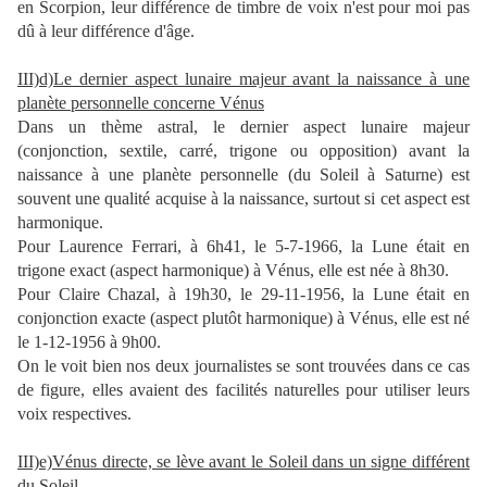
en Scorpion, leur différence de timbre de voix n'est pour moi pas
dû à leur différence d'âge.
III)d)Le dernier aspect lunaire majeur avant la naissance à une
planète personnelle concerne Vénus
Dans un thème astral, le dernier aspect lunaire majeur
(conjonction, sextile, carré, trigone ou opposition) avant la
naissance à une planète personnelle (du Soleil à Saturne) est
souvent une qualité acquise à la naissance, surtout si cet aspect est
harmonique.
Pour Laurence Ferrari, à 6h41, le 5-7-1966, la Lune était en
trigone exact (aspect harmonique) à Vénus, elle est née à 8h30.
Pour Claire Chazal, à 19h30, le 29-11-1956, la Lune était en
conjonction exacte (aspect plutôt harmonique) à Vénus, elle est né
le 1-12-1956 à 9h00.
On le voit bien nos deux journalistes se sont trouvées dans ce cas
de figure, elles avaient des facilités naturelles pour utiliser leurs
voix respectives.
III)e)Vénus directe, se lève avant le Soleil dans un signe différent
du Soleil