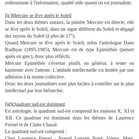
enthousiaste à l'information, qualité utile quand on est journaliste.
I)c)Mercure se lève après le Soleil
Dans les deux thèmes astraux, la planète Mercure est directe, elle
se lève après le Soleil, dans un signe différent du Soleil et dégagé
des rayons du Soleil (à plus de 17°).
Quand Mercure se lève après le Soleil, selon l'astrologue Dane
Rudhyar (1895-1985), Mercure est de type Epiméthée (penser
après en grec), donc plus réfléchi.
Mercure Epiméthée s'évertue plutôt, en général, à rester en
harmonie avec l'attente. L'attitude intellectuelle est limitée par une
adhésion à la norme collective.
Donc les deux journalistes sont plus faciles à contrôler sur le plan
intellectuel par leur hiérarchie.
I)d)Quadrant sud-est dominant
En astrologie, le quadrant sud-est comprend les maisons X, XI et
XII. Ce quadrant est dominant dans les thèmes de Laurence
Ferrari et de Claire Chazal.
Le quadrant sud-est comprend :
Chez Laurence Ferrari : Noeud Lunaire Nord, Vénus, Mars,