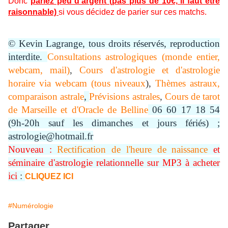
Donc
pariez peu d'argent (pas plus de 10€, il faut être
raisonnable)
si vous décidez de parier sur ces matchs.
© Kevin Lagrange, tous droits réservés, reproduction
interdite.
Consultations astrologiques (monde entier,
webcam, mail)
,
Cours d'astrologie et d'astrologie
horaire via webcam (tous niveaux
),
Thèmes astraux,
comparaison astrale
,
Prévisions astrales
,
Cours de tarot
de Marseille et d'Oracle de Belline
06 60 17 18 54
(9h-20h sauf les dimanches et jours fériés) ;
astrologie@hotmail.fr
Nouveau :
Rectification de l'heure de naissance
et
séminaire d'astrologie relationnelle sur MP3 à acheter
ici
:
CLIQUEZ ICI
#Numérologie
Partager