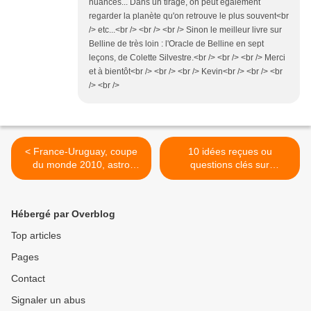
nuances... Dans un tirage, on peut également
regarder la planète qu'on retrouve le plus souvent<br
/> etc...<br /> <br /> <br /> Sinon le meilleur livre sur
Belline de très loin : l'Oracle de Belline en sept
leçons, de Colette Silvestre.<br /> <br /> <br /> Merci
et à bientôt<br /> <br /> <br /> Kevin<br /> <br /> <br
/> <br />
< France-Uruguay, coupe
10 idées reçues ou
du monde 2010, astro
questions clés sur
pronostic
l'astrologie >
Hébergé par Overblog
Top articles
Pages
Contact
Signaler un abus