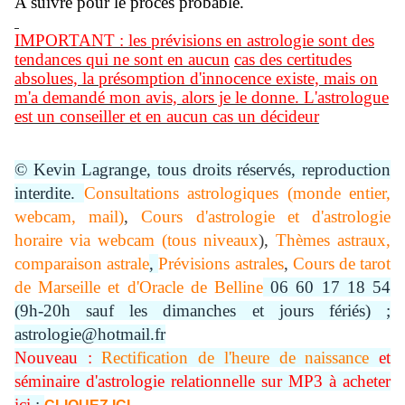
A suivre pour le procès probable.
IMPORTANT :
les prévisions en astrologie sont des
tendances qui ne sont en aucun
cas des certitudes
absolues, la présomption d'innocence existe, mais on
m'a demandé mon avis, alors je le donne. L'astrologue
est un conseiller et en aucun cas un décideur
© Kevin Lagrange, tous droits réservés, reproduction
interdite.
Consultations astrologiques (monde entier,
webcam, mail)
,
Cours d'astrologie et d'astrologie
horaire via webcam (tous niveaux
),
Thèmes astraux,
comparaison astrale
,
Prévisions astrales
,
Cours de tarot
de Marseille et d'Oracle de Belline
06 60 17 18 54
(9h-20h sauf les dimanches et jours fériés) ;
astrologie@hotmail.fr
Nouveau :
Rectification de l'heure de naissance
et
séminaire d'astrologie relationnelle sur MP3 à acheter
ici
: