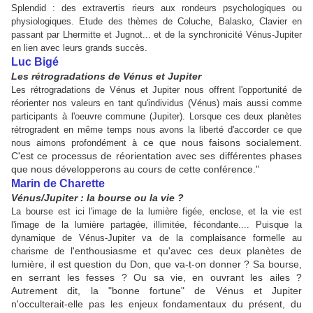
Splendid : des extravertis rieurs aux rondeurs psychologiques ou
physiologiques. Etude des thèmes de Coluche, Balasko, Clavier en
passant par Lhermitte et Jugnot... et de la synchronicité Vénus-Jupiter
en lien avec leurs grands succès.
Luc Bigé
Les rétrogradations de Vénus et Jupiter
Les rétrogradations de Vénus et Jupiter nous offrent l'opportunité de
réorienter nos valeurs en tant qu'individus (Vénus) mais aussi comme
participants à l'oeuvre commune (Jupiter). Lorsque ces deux planètes
rétrogradent en même temps nous avons la liberté d'accorder ce que
ce que nous faisons socialement.
nous aimons profondément à
C'est ce processus de réorientation avec ses différentes phases
que nous développerons au cours de cette conférence."
Marin de Charette
Vénus/Jupiter : la bourse ou la vie ?
La bourse est ici l'image de la lumière figée, enclose, et la vie est
l'image de la lumière partagée, illimitée, fécondante.... Puisque la
dynamique de Vénus-Jupiter va de la complaisance formelle au
l'enthousiasme et qu'avec ces deux planètes de
charisme de
lumière, il est question du Don, que va-t-on donner ? Sa bourse,
en serrant les fesses ? Ou sa vie, en ouvrant les ailes ?
Autrement dit, la "bonne fortune" de Vénus et Jupiter
n'occulterait-elle pas les enjeux fondamentaux du présent, du