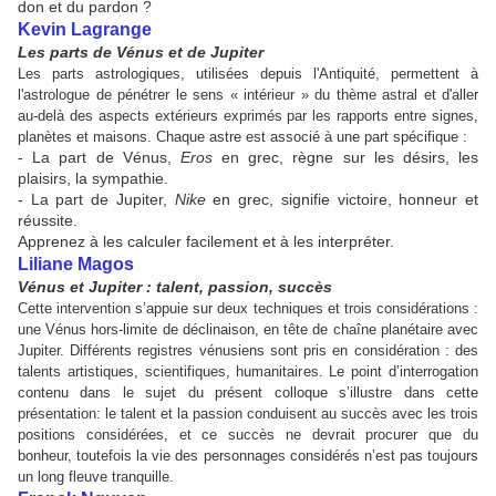
don et du pardon ?
Kevin Lagrange
Les parts de Vénus et de Jupiter
Les parts astrologiques, utilisées depuis l'Antiquité, permettent à
l'astrologue de pénétrer le sens « intérieur » du thème astral et d'aller
au-delà des aspects extérieurs exprimés par les rapports entre signes,
planètes et maisons. Chaque astre est associé à une part spécifique :
- La part de Vénus,
Eros
en grec, règne sur les désirs, les
plaisirs, la sympathie.
- La part de Jupiter,
Nike
en grec, signifie victoire, honneur et
réussite.
Apprenez à les calculer facilement et à les interpréter.
Liliane Magos
Vénus et Jupiter : talent, passion, succès
Cette intervention s’appuie sur deux techniques et trois considérations :
une Vénus hors-limite de déclinaison, en tête de chaîne planétaire avec
Jupiter. Différents registres vénusiens sont pris en considération : des
talents artistiques, scientifiques, humanitaires. Le point d’interrogation
contenu dans le sujet du présent colloque s’illustre dans cette
présentation: le talent et la passion conduisent au succès avec les trois
positions considérées, et ce succès ne devrait procurer que du
bonheur, toutefois la vie des personnages considérés n’est pas toujours
un long fleuve tranquille.