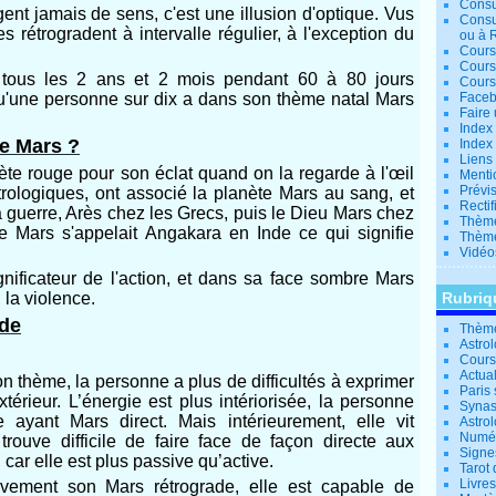
Consu
gent jamais de sens, c'est une illusion d'optique. Vus
Consu
es rétrogradent à intervalle régulier, à l'exception du
ou à 
Cours
Cours
 tous les 2 ans et 2 mois pendant 60 à 80 jours
Cours
 qu'une personne sur dix a dans son thème natal Mars
Facebo
Faire 
Index 
te Mars ?
Index 
Liens
e rouge pour son éclat quand on la regarde à l'œil
Menti
Prévis
strologiques, ont associé la planète Mars au sang, et
Rectif
 guerre, Arès chez les Grecs, puis le Dieu Mars chez
Thème
e Mars s'appelait Angakara en Inde ce qui signifie
Thème
Vidéo
gnificateur de l'action, et dans sa face sombre Mars
, la violence.
Rubriq
ade
Thème
Astro
Cours 
Actual
 thème, la personne a plus de difficultés à exprimer
Paris 
xtérieur. L’énergie est plus intériorisée, la personne
Synas
 ayant Mars direct. Mais intérieurement, elle vit
Astrol
Numér
rouve difficile de faire face de façon directe aux
Signe
 car elle est plus passive qu’active.
Tarot 
Livre
tivement son Mars rétrograde, elle est capable de