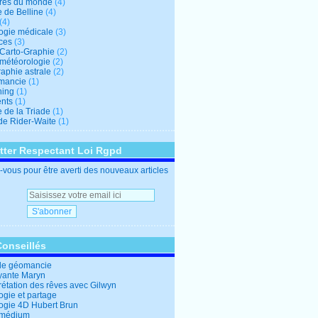
res du monde
(4)
e de Belline
(4)
(4)
logie médicale
(3)
ces
(3)
-Carto-Graphie
(2)
-météorologie
(2)
aphie astrale
(2)
mancie
(1)
hing
(1)
nts
(1)
 de la Triade
(1)
 de Rider-Waite
(1)
tter Respectant Loi Rgpd
vous pour être averti des nouveaux articles
Conseillés
de géomancie
yante Maryn
rétation des rêves avec Gilwyn
ogie et partage
logie 4D Hubert Brun
 médium