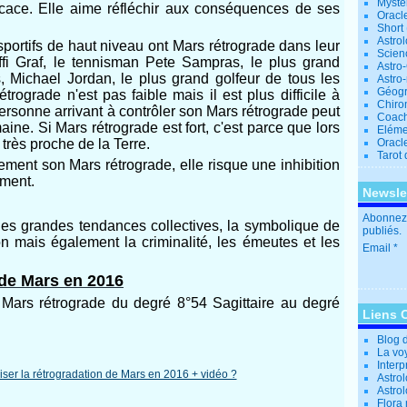
Mystè
icace. Elle aime réfléchir aux conséquences de ses
Oracl
Short
Astro
portifs de haut niveau ont Mars rétrograde dans leur
Scien
fi Graf, le tennisman Pete Sampras, le plus grand
Astro
, Michael Jordan, le plus grand golfeur de tous les
Astro
Géogr
trograde n'est pas faible mais il est plus difficile à
Chiro
personne arrivant à contrôler son Mars rétrograde peut
Coac
ine. Si Mars rétrograde est fort, c'est parce que lors
Eléme
 très proche de la Terre.
Oracle
Tarot
vement son Mars rétrograde, elle risque une inhibition
ment.
Newsle
Abonnez-
 les grandes tendances collectives, la symbolique de
publiés.
on mais également la criminalité, les émeutes et les
Email
 de Mars en 2016
 Mars rétrograde du degré 8°54 Sagittaire au degré
Liens 
Blog 
La vo
Interp
Astrol
Astro
Flora