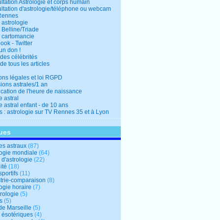
ltation Astrologie et corps humain
ltation d'astrologie/téléphone ou webcam
Rennes
 astrologie
 Belline/Triade
 cartomancie
ok - Twitter
un don !
des célébrités
de tous les articles
ons légales et loi RGPD
ions astrales/1 an
ication de l'heure de naissance
 astral
 astral enfant - de 10 ans
s : astrologie sur TV Rennes 35 et à Lyon
ues
s astraux
(87)
logie mondiale
(64)
d'astrologie
(22)
ité
(18)
sportifs
(11)
trie-comparaison
(8)
ogie horaire
(7)
ologie
(5)
s
(5)
de Marseille
(5)
s ésotériques
(4)