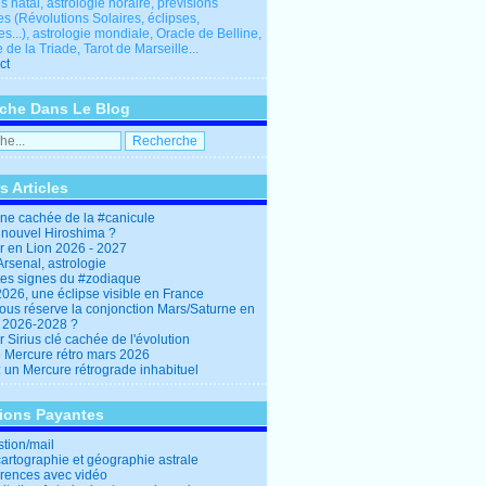
 natal, astrologie horaire, prévisions
es (Révolutions Solaires, éclipses,
res...), astrologie mondiale, Oracle de Belline,
 de la Triade, Tarot de Marseille...
ct
che Dans Le Blog
s Articles
ine cachée de la #canicule
 nouvel Hiroshima ?
er en Lion 2026 - 2027
rsenal, astrologie
es signes du #zodiaque
2026, une éclipse visible en France
ous réserve la conjonction Mars/Saturne en
r 2026-2028 ?
r Sirius clé cachée de l'évolution
e Mercure rétro mars 2026
: un Mercure rétrograde inhabituel
tions Payantes
stion/mail
cartographie et géographie astrale
rences avec vidéo