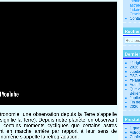
thèmes
astral
fridai
Oracle
Conta
Recher
Dernier
L'orig
2026,
Jupit
PSG-A
#Nant
Août 
Que v
Bélie
Jupite
Fin d
2026 
tronomie, une observation depuis la Terre s'appelle
Presta
signifie la Terre). Depuis notre planète, en observant
à certains moments cycliques que certains astres
1 que
 vont en marche arrière par rapport à leur sens de
Astro
nomène s'appelle la rétrogradation.
Confé