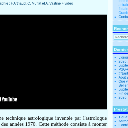
thèmes
astral
fridai
Oracle
Conta
Recher
Dernier
L'orig
2026,
Jupit
PSG-A
#Nant
Août 
Que v
Bélie
Jupite
Fin d
2026 
Presta
e technique astrologique inventée par l'astrologue
1 que
Astro
n des années 1970. Cette méthode consiste à monter
Confé