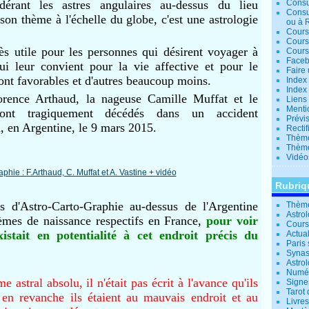
érant les astres angulaires au-dessus du lieu
Consu
Consu
on thème à l'échelle du globe, c'est une astrologie
ou à 
Cours
Cours
ès utile pour les personnes qui désirent voyager à
Cours
Facebo
qui leur convient pour la vie affective et pour le
Faire 
 sont favorables et d'autres beaucoup moins.
Index 
Index 
lorence Arthaud, la nageuse Camille Muffat et le
Liens
Menti
ont tragiquement décédés dans un accident
Prévis
li, en Argentine, le 9 mars 2015.
Rectif
Thème
Thème
Vidéo
Rubriq
s d'Astro-Carto-Graphie au-dessus de l'Argentine
Thème
Astro
hèmes de naissance respectifs en France,
pour voir
Cours 
xistait en potentialité à cet endroit précis du
Actual
Paris 
Synas
Astrol
Numér
e astral absolu, il n'était pas écrit à l'avance qu'ils
Signe
Tarot 
 en revanche ils étaient au mauvais endroit et au
Livre