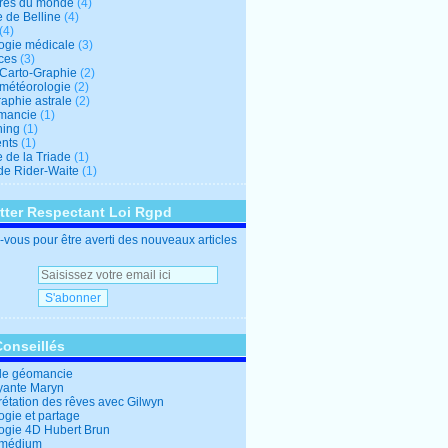
res du monde
(4)
e de Belline
(4)
(4)
logie médicale
(3)
ces
(3)
-Carto-Graphie
(2)
-météorologie
(2)
aphie astrale
(2)
mancie
(1)
hing
(1)
nts
(1)
 de la Triade
(1)
 de Rider-Waite
(1)
tter Respectant Loi Rgpd
vous pour être averti des nouveaux articles
Conseillés
de géomancie
yante Maryn
rétation des rêves avec Gilwyn
ogie et partage
logie 4D Hubert Brun
 médium