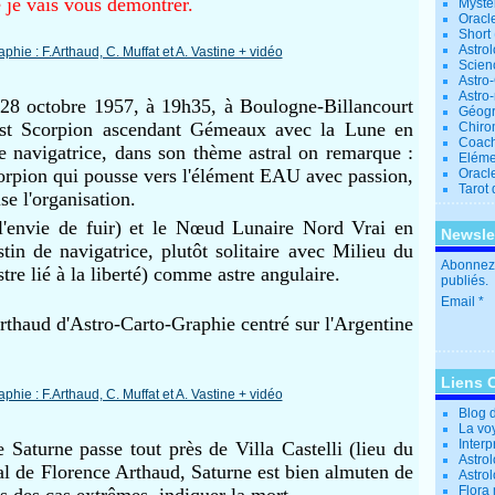
 je vais vous démontrer.
Mystè
Oracl
Short
Astro
Scien
Astro
Astro
 28 octobre 1957, à 19h35, à Boulogne-Billancourt
Géogr
 est Scorpion ascendant Gémeaux avec la Lune en
Chiro
Coac
e navigatrice, dans son thème astral on remarque :
Eléme
orpion qui pousse vers l'élément EAU avec passion,
Oracle
Tarot
e l'organisation.
(l'envie de fuir) et le Nœud Lunaire Nord Vrai en
Newsle
in de navigatrice, plutôt solitaire avec Milieu du
Abonnez-
tre lié à la liberté) comme astre angulaire.
publiés.
Email
thaud d'Astro-Carto-Graphie centré sur l'Argentine
Liens 
Blog 
La vo
Interp
Saturne passe tout près de Villa Castelli (lieu du
Astrol
al de Florence Arthaud, Saturne est bien almuten de
Astro
Flora
s des cas extrêmes, indiquer la mort.