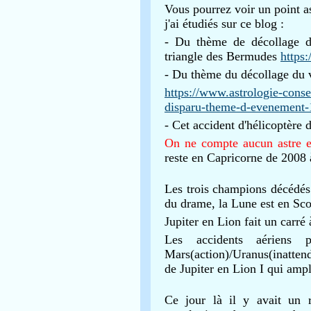
Vous pourrez voir un point a
j'ai étudiés sur ce blog :
- Du thème de décollage d
triangle des Bermudes
https
- Du thème du décollage du
https://www.astrologie-consei
disparu-theme-d-evenement
- Cet accident d'hélicoptère
On ne compte aucun astre
reste en Capricorne de 2008 
Les trois champions décédés 
du drame, la Lune est en Sco
Jupiter en Lion fait un carré 
Les accidents aériens p
Mars(action)/Uranus(inattend
de Jupiter en Lion I qui ampl
Ce jour là il y avait un r