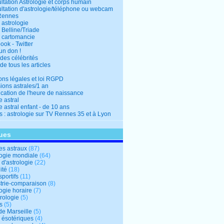
ltation Astrologie et corps humain
ltation d'astrologie/téléphone ou webcam
Rennes
 astrologie
 Belline/Triade
 cartomancie
ok - Twitter
un don !
des célébrités
de tous les articles
ons légales et loi RGPD
ions astrales/1 an
ication de l'heure de naissance
 astral
 astral enfant - de 10 ans
s : astrologie sur TV Rennes 35 et à Lyon
ues
s astraux
(87)
logie mondiale
(64)
d'astrologie
(22)
ité
(18)
sportifs
(11)
trie-comparaison
(8)
ogie horaire
(7)
ologie
(5)
s
(5)
de Marseille
(5)
s ésotériques
(4)