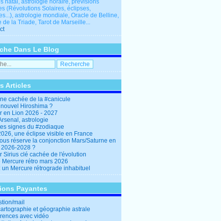
 natal, astrologie horaire, prévisions
es (Révolutions Solaires, éclipses,
res...), astrologie mondiale, Oracle de Belline,
 de la Triade, Tarot de Marseille...
ct
che Dans Le Blog
s Articles
ine cachée de la #canicule
 nouvel Hiroshima ?
er en Lion 2026 - 2027
rsenal, astrologie
es signes du #zodiaque
2026, une éclipse visible en France
ous réserve la conjonction Mars/Saturne en
r 2026-2028 ?
r Sirius clé cachée de l'évolution
e Mercure rétro mars 2026
: un Mercure rétrograde inhabituel
tions Payantes
stion/mail
cartographie et géographie astrale
rences avec vidéo