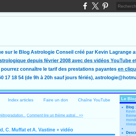
e sur le Blog Astrologie Conseil créé
par Kevin Lagrange a
astrologique depuis février 2008 avec des vidéos YouTube et
pourrez connaître le tarif des prestations payantes
en cliqu
60 17 18 54 (de 9h à 20h sauf jours fériés), astrologie@hotmai
Le Blo
Index articles
Faire un don
Chaîne YouTube
Blog
Kevin
étrogradation...
Comment lire un thème astral... >>
thème
mondia
nivea
, C. Muffat et A. Vastine + vidéo
Descr