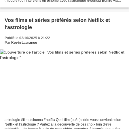
(module) où j'interviens en binôme avec l'astrologue Gwenola Bonfré via
Zoom, à partir du 25 octobre...
Vos films et séries préférés selon Netflix et
l'astrologie
Publié le 02/10/2025 à 21:22
Par
Kevin Lagrange
astrologie #film #cinema #netflix Quel film (ou/et) série vous convient selon
Netflix et l'astrologie ? Partez à la découverte de ces choix loin d'être
subjectifs... Un bonus à la fin de cette vidéo, regardez là jusqu'au bout. Stage