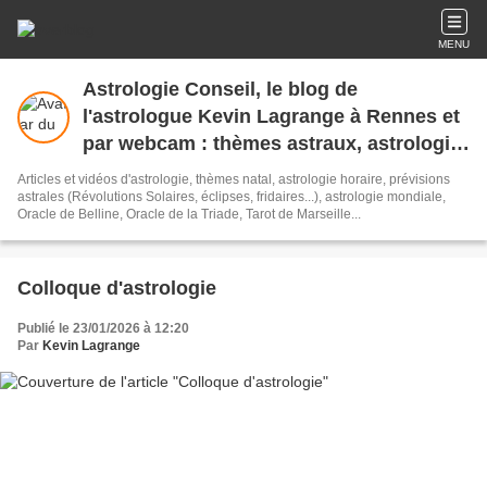
MENU
Astrologie Conseil, le blog de
l'astrologue Kevin Lagrange à Rennes et
par webcam : thèmes astraux, astrologie
horaire, amoureuse, mondiale,
Articles et vidéos d'astrologie, thèmes natal, astrologie horaire, prévisions
prévisionnelle, cours d'astrologie tous
astrales (Révolutions Solaires, éclipses, fridaires...), astrologie mondiale,
Oracle de Belline, Oracle de la Triade, Tarot de Marseille...
niveaux.
Colloque d'astrologie
Publié le 23/01/2026 à 12:20
Par
Kevin Lagrange