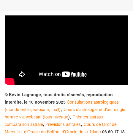
© Kevin Lagrange, tous droits réservés, reproduction
interdite, le 10 novembre 2025
Consultations astrologiques
(monde entier, webcam, mail)
,
Cours d'astrologie et d'astrologie
horaire via webcam (tous niveaux
),
Thèmes astraux,
comparaison astrale
,
Prévisions astrales
,
Cours de tarot de
Marseille, d'Oracle de Belline, d'Oracle de la Triade
06 60 17 18