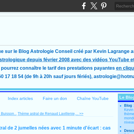
e sur le Blog Astrologie Conseil créé
par Kevin Lagrange a
astrologique depuis février 2008 avec des vidéos YouTube et
pourrez connaître le tarif des prestations payantes
en cliqu
60 17 18 54 (de 9h à 20h sauf jours fériés), astrologie@hotmai
Le Blo
Index articles
Faire un don
Chaîne YouTube
Blog
Kevin
 Buisson...
Thème astral de Renaud Lavillenie,... >>
thème
mondia
nivea
al de 2 jumelles nées avec 1 minute d'écart : cas
Descr