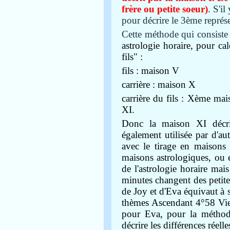
frère ou petite soeur)
. S'il
pour décrire le 3ème représen
Cette méthode qui consist
astrologie horaire, pour ca
fils" :
fils : maison V
carrière : maison X
carrière du fils : Xème ma
XI.
Donc la maison XI décrit
également utilisée par d'au
avec le tirage en maisons
maisons astrologiques, ou e
de l'astrologie horaire m
minutes changent des petites
de Joy et d'Eva équivaut à 
thèmes Ascendant 4°58 Vi
pour Eva, pour la méthode 
décrire les différences réelle