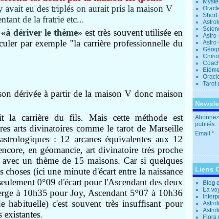
Mystè
 y avait eu des triplés on aurait pris la maison V
Oracl
Short
tant de la fratrie etc...
Astro
Scien
e
«à dériver le thème»
est très souvent utilisée en
Astro
lculer par exemple "la carrière professionnelle du
Astro
Géogr
Chiro
Coac
Eléme
Oracle
Tarot
ison dérivée à partir de la maison V donc maison
Newsle
 la carrière du fils. Mais cette méthode est
Abonnez-
publiés.
tres arts divinatoires comme le tarot de Marseille
Email
 astrologiques : 12 arcanes équivalentes aux 12
ncore, en géomancie, art divinatoire très proche
ais avec un thème de 15
maisons.
Car si
quelques
Liens 
 choses (ici une minute d'écart entre la naissance
seulement 0°09 d'écart pour l'Ascendant des deux
Blog 
La vo
erge à 10h35 pour Joy, Ascendant 5°07 à 10h36
Interp
habituelle) c'est souvent très insuffisant pour
Astrol
Astro
s existantes
.
Flora