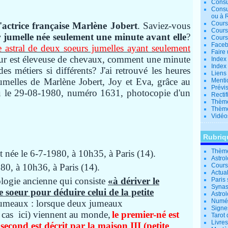
Consu
Consu
ou à 
Cours
l'actrice française Marlène Jobert
.
Saviez-vous
Cours
jumelle née seulement une minute avant elle
?
Cours
Facebo
 astral de deux soeurs jumelles ayant seulement
Faire 
ur est éleveuse de chevaux, comment une minute
Index 
Index 
 des métiers si différents?
J'ai retrouvé les heures
Liens
jumelles de Marlène Jobert, Joy et Eva, grâce au
Menti
Prévis
u le 29-08-1980, numéro 1631, photocopie d'un
Rectif
Thème
Thème
Vidéo
Rubriq
Thème
t née le 6-7-1980, à 10h35, à Paris (14).
Astro
80, à 10h36, à Paris (14).
Cours 
Actual
rologie ancienne qui consiste
«à dériver le
Paris 
Synas
 soeur pour déduire celui de la petite
Astrol
Numér
jumeaux :
lorsque deux jumeaux
Signe
 cas ici) viennent au monde,
le premier-né est
Tarot 
Livre
second est décrit par la maison III (petite