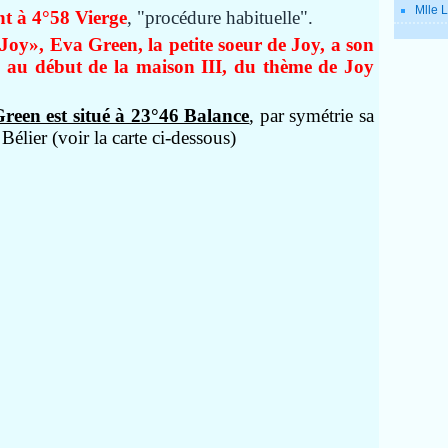
Mlle L
t à 4°58 Vierge
, "procédure habituelle".
 Joy»,
Eva Green, la petite soeur de Joy, a son
au début de la maison III, du thème de Joy
een est situé à 23°46 Balance
, par symétrie sa
élier (voir la carte ci-dessous)