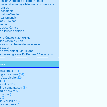
ltation Astrologie et corps humain
ltation d'astrologie/téléphone ou webcam
Rennes
 astrologie
 Belline/Triade
 cartomancie
ok - Twitter
un don !
des célébrités
de tous les articles
ons légales et loi RGPD
ions astrales/1 an
ication de l'heure de naissance
 astral
 astral enfant - de 10 ans
s : astrologie sur TV Rennes 35 et à Lyon
ues
s astraux
(87)
logie mondiale
(64)
d'astrologie
(22)
ité
(18)
sportifs
(11)
trie-comparaison
(8)
ogie horaire
(7)
ologie
(5)
s
(5)
de Marseille
(5)
s ésotériques
(4)