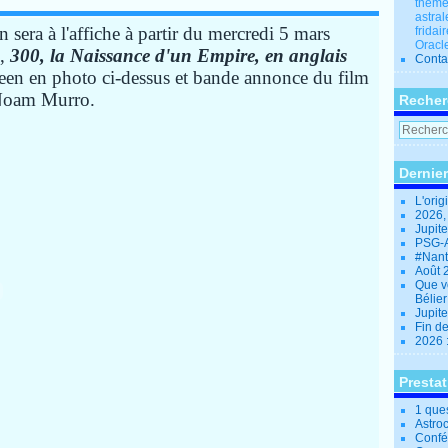
thèmes
astral
n sera à l'affiche à partir du mercredi 5 mars
fridai
Oracle
,
300, la Naissance d'un Empire, en anglais
Conta
een en photo ci-dessus et bande annonce du film
 Noam Murro.
Recher
Dernier
L'orig
2026,
Jupit
PSG-A
#Nant
Août 
Que v
Bélie
Jupite
Fin d
2026 
Presta
1 que
Astro
Confé