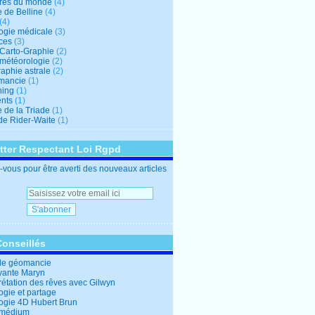
res du monde
(4)
e de Belline
(4)
(4)
logie médicale
(3)
ces
(3)
-Carto-Graphie
(2)
-météorologie
(2)
aphie astrale
(2)
mancie
(1)
hing
(1)
nts
(1)
 de la Triade
(1)
 de Rider-Waite
(1)
tter Respectant Loi Rgpd
vous pour être averti des nouveaux articles
Conseillés
de géomancie
yante Maryn
rétation des rêves avec Gilwyn
ogie et partage
logie 4D Hubert Brun
 médium