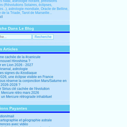
 natal, astrologie horaire, prévisions
es (Révolutions Solaires, éclipses,
res...), astrologie mondiale, Oracle de Belline,
 de la Triade, Tarot de Marseille...
ct
che Dans Le Blog
s Articles
ine cachée de la #canicule
 nouvel Hiroshima ?
er en Lion 2026 - 2027
rsenal, astrologie
es signes du #zodiaque
2026, une éclipse visible en France
ous réserve la conjonction Mars/Saturne en
r 2026-2028 ?
r Sirius clé cachée de l'évolution
e Mercure rétro mars 2026
: un Mercure rétrograde inhabituel
tions Payantes
stion/mail
cartographie et géographie astrale
rences avec vidéo