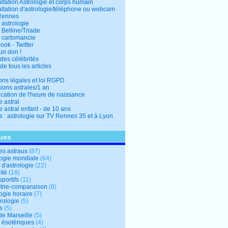
ltation Astrologie et corps humain
ltation d'astrologie/téléphone ou webcam
Rennes
 astrologie
 Belline/Triade
 cartomancie
ok - Twitter
un don !
des célébrités
de tous les articles
ons légales et loi RGPD
ions astrales/1 an
ication de l'heure de naissance
 astral
 astral enfant - de 10 ans
s : astrologie sur TV Rennes 35 et à Lyon
ues
s astraux
(87)
logie mondiale
(64)
d'astrologie
(22)
ité
(18)
sportifs
(11)
trie-comparaison
(8)
ogie horaire
(7)
ologie
(5)
s
(5)
de Marseille
(5)
s ésotériques
(4)