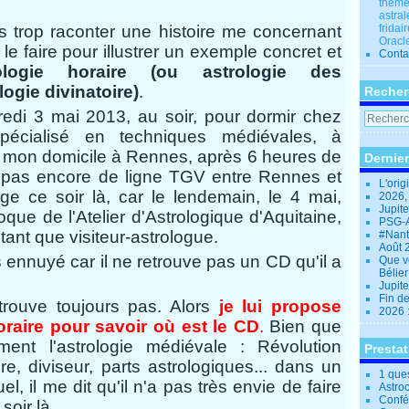
thèmes
astral
s trop raconter une histoire me concernant
fridai
Oracle
le faire pour illustrer un exemple concret et
Conta
rologie horaire (ou astrologie des
logie divinatoire)
.
Recher
edi 3 mai 2013, au soir, pour dormir chez
pécialisé en techniques médiévales, à
 mon domicile à Rennes, après 6 heures de
Dernier
iste pas encore de ligne TGV entre Rennes et
L'orig
e ce soir là, car le lendemain, le 4 mai,
2026,
Jupit
loque de l'Atelier d'Astrologique d'Aquitaine,
PSG-A
 tant que visiteur-astrologue.
#Nant
Août 
s ennuyé car il ne retrouve pas un CD qu'il a
Que v
Bélie
Jupite
Fin d
etrouve toujours pas. Alors
je lui propose
2026 
 horaire pour savoir où est le CD
.
Bien que
ment l'astrologie médiévale : Révolution
Presta
aire, diviseur, parts astrologiques... dans un
1 que
uel, il me dit qu'il n'a pas très envie de faire
Astro
Confé
soir là.