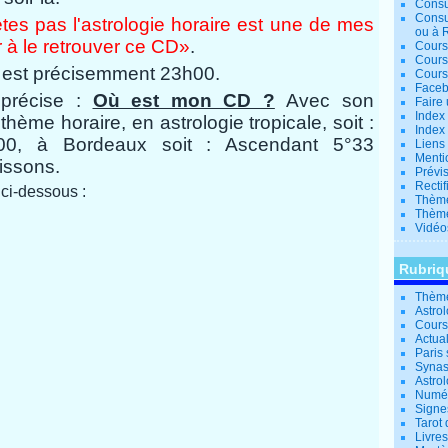
Consu
Consu
ètes pas l'astrologie horaire est une de mes
ou à 
er à le retrouver ce CD»
.
Cours
Cours
l est précisemment 23h00.
Cours
Facebo
 précise :
Où est mon CD ?
Avec son
Faire 
Index 
thème horaire, en astrologie tropicale, soit :
Index 
00, à Bordeaux soit : Ascendant 5°33
Liens
Menti
issons.
Prévis
Rectif
 ci-dessous :
Thème
Thème
Vidéo
Rubriq
Thème
Astro
Cours 
Actual
Paris 
Synas
Astrol
Numér
Signe
Tarot 
Livre