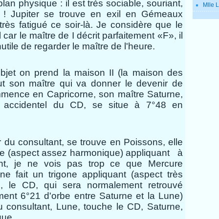
lan physique : il est très sociable, souriant,
Mlle L
t ! Jupiter se trouve en exil en Gémeaux
très fatigué ce soir-là. Je considère que le
 car le maître de I décrit parfaitement «F», il
utile de regarder le maître de l'heure.
bjet on prend la maison II (la maison des
ut son maître qui va donner le devenir de
mmence en Capricorne, son maître Saturne,
ur accidentel du CD, se situe à 7°48 en
r du consultant, se trouve en Poissons, elle
le
(aspect assez harmonique)
appliquant
à
nt, je ne vois pas trop ce que Mercure
ne fait un trigone appliquant (aspect très
, le CD, qui sera normalement retrouvé
ement 6°21 d'orbe entre Saturne et la Lune)
du consultant, Lune, touche le CD, Saturne,
que.