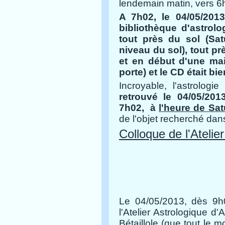
lendemain matin,
vers 6h
A 7h02, le 04/05/201
bibliothèque d'astrolo
tout près du sol (Sat
niveau du sol), tout pr
et en début d'une mai
porte) et le CD était b
Incroyable, l'astrolog
retrouvé le
04/05/201
7h02,
à
l'heure de Sa
de l'objet recherché dans
Colloque de l'Atelie
Le 04/05/2013, dès 9h0
l'Atelier Astrologique d'
Bétaillole (que tout le m