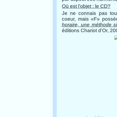
Où est l'objet : le CD?
Je ne connais pas tous
coeur, mais «F» possèd
horaire, une méthode s
éditions Chariot d'Or, 20