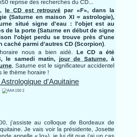
50 reprise des recherches du CD...
3,
le CD est retrouvé
par «F», dans la
gie (Saturne en maison XI = astrologie),
urne situé signe d'eau : l'objet est au
ès de la porte (Saturne en début de signe
son l'objet perdu se trouve près d'une
ien caché parmi d'autres CD (Scorpion)
.
ie horaire nous a bien aidé.
Le CD a été
3,
le samedi matin,
jour de Saturne
,
à
turne
, Saturne est le significateur accidentel
 le thème horaire !
r Astrologique d'Aquitaine
0, j'assiste au colloque de Bordeaux de
Aquitaine. Je vais voir la présidente, Josette
onde appelle «Jo»), je lui dit que j'ai un cas