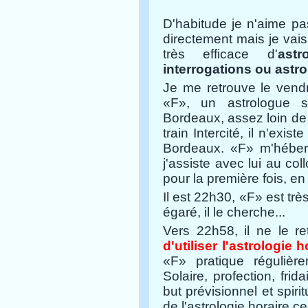
D'habitude je n'aime pa
directement mais je vais 
très efficace d'
ast
interrogations ou astro
Je me retrouve le vendr
«F», un astrologue s
Bordeaux, assez loin de
train Intercité, il n'ex
Bordeaux. «F» m'héberg
j'assiste avec lui au col
pour la première fois, en
Il est 22h30, «F» est trè
égaré, il le cherche...
Vers 22h58, il ne le r
d'utiliser l'astrologie
«F» pratique régulière
Solaire, profection, frid
but prévisionnel et spirit
de l'astrologie horaire ce 