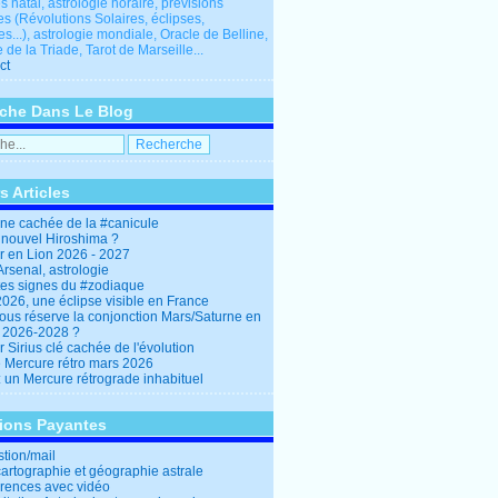
 natal, astrologie horaire, prévisions
es (Révolutions Solaires, éclipses,
res...), astrologie mondiale, Oracle de Belline,
 de la Triade, Tarot de Marseille...
ct
che Dans Le Blog
s Articles
ine cachée de la #canicule
 nouvel Hiroshima ?
er en Lion 2026 - 2027
rsenal, astrologie
es signes du #zodiaque
2026, une éclipse visible en France
ous réserve la conjonction Mars/Saturne en
r 2026-2028 ?
r Sirius clé cachée de l'évolution
e Mercure rétro mars 2026
: un Mercure rétrograde inhabituel
tions Payantes
stion/mail
cartographie et géographie astrale
rences avec vidéo