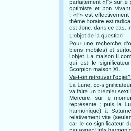
parfaitement «F» sur le p
optimiste et bon vivan
:
«F»
est effectivement 
thème horaire est radical
est donc, dans ce cas, in
L'objet de la question
Pour une recherche d'o
biens mobiles) et surto
l'objet.
La maison II co
qui est le significate
Scorpion maison XI.
Va-t-on retrouver l'objet?
La Lune, co-significateu
va faire
un premier sexti
Mercure, sur le mome
représente ; puis la Lu
harmonique) à Saturne
relativement vite (seul
car le co-significateur 
par aspect très harmoni