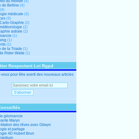
res du monde
(4)
e de Belline
(4)
(4)
logie médicale
(3)
ces
(3)
-Carto-Graphie
(2)
-météorologie
(2)
aphie astrale
(2)
mancie
(1)
hing
(1)
nts
(1)
 de la Triade
(1)
 de Rider-Waite
(1)
tter Respectant Loi Rgpd
vous pour être averti des nouveaux articles
Conseillés
de géomancie
yante Maryn
rétation des rêves avec Gilwyn
ogie et partage
logie 4D Hubert Brun
 médium