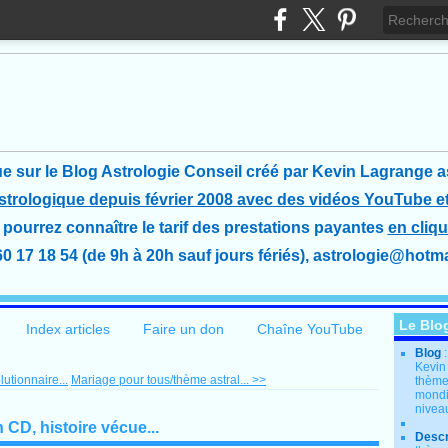
e sur le Blog Astrologie Conseil créé
par Kevin Lagrange a
astrologique depuis février 2008 avec des vidéos YouTube et
pourrez connaître le tarif des prestations payantes
en cliqu
60 17 18 54 (de 9h à 20h sauf jours fériés), astrologie@hotmai
Le Blo
Index articles
Faire un don
Chaîne YouTube
Blog
Kevin
lutionnaire...
Mariage pour tous/thème astral... >>
thème
mondia
nivea
 CD, histoire vécue...
Descr