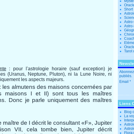
Mystè
Oracl
Short
Astro
Scien
Astro
Astro
Géogr
Chiro
Coac
Eléme
Oracle
Tarot
Newsle
nte
: pour l'astrologie horaire (sauf exception) je
Abonnez-
nnes (Uranus, Neptune, Pluton), ni la Lune Noire, ni
publiés.
uniquement les aspects majeurs.
Email
:
les almutens des maisons concernées par
es maisons I et II) sont tous les maîtres
ns.
Donc je parle uniquement des maîtres
Liens 
Blog 
La vo
Interp
e maître de I décrit le consultant «F», Jupiter
Astrol
n VII, cela tombe bien, Jupiter décrit
Astro
Flora