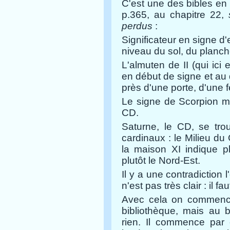
C'est une des bibles en f
p.365, au chapitre 22,
perdus
:
Significateur en signe d'
niveau du sol, du planch
L'almuten de II (qui ici 
en début de signe et au 
près d'une porte, d'une f
Le signe de Scorpion me
CD.
Saturne, le CD, se tro
cardinaux : le Milieu du 
la maison XI indique pl
plutôt le Nord-Est.
Il y a une contradiction 
n'est pas très clair : il fa
Avec cela on commence
bibliothèque, mais au 
rien. Il commence par 