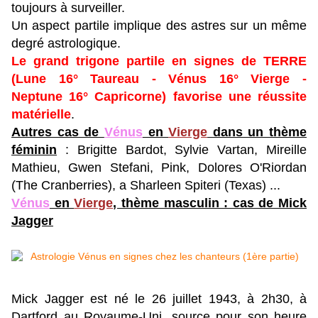
toujours à surveiller.
Un aspect partile implique des astres sur un même
degré astrologique.
Le grand trigone partile en signes de TERRE
(Lune 16° Taureau - Vénus 16° Vierge -
Neptune 16° Capricorne) favorise une réussite
matérielle
.
Autres cas de
Vénus
en
Vierge
dans un thème
féminin
: Brigitte Bardot, Sylvie Vartan, Mireille
Mathieu, Gwen Stefani, Pink, Dolores O'Riordan
(The Cranberries), a Sharleen Spiteri (Texas) ...
Vénus
en
Vierge
, thème masculin : cas de Mick
Jagger
Mick Jagger est né le 26 juillet 1943, à 2h30, à
Dartford au Royaume-Uni, source pour son heure