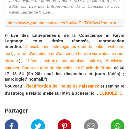
astrologiques de la fin de l'année 2018 Live filmé le 6 juillet
2018 par Eve des Entrepreneurs de la Conscience avec
Kevin Lagrange © Eve ...
https://www.youtube.com/watch?v=KkoDviTCH0w&feature=youtu.be
© Eve des Entrepreneurs de la Conscience et Kevin
Lagrange, tous droits réservés, reproduction
interdite.
Consultations astrologiques (monde entier, webcam,
,
mail)
Cours d'astrologie et d'astrologie horaire via webcam (tous
),
niveaux
Thèmes astraux, comparaison astrale
,
Prévisions
,
astrales
Cours de tarot de Marseille et d'Oracle de Belline
06 60
17 18 54 (9h-20h sauf les dimanches et jours fériés) ;
astrologie@hotmail.fr
Nouveau :
Rectification de l'heure de naissance
et séminaire
d'astrologie relationnelle sur MP3 à acheter ici :
CLIQUEZ ICI
Partager