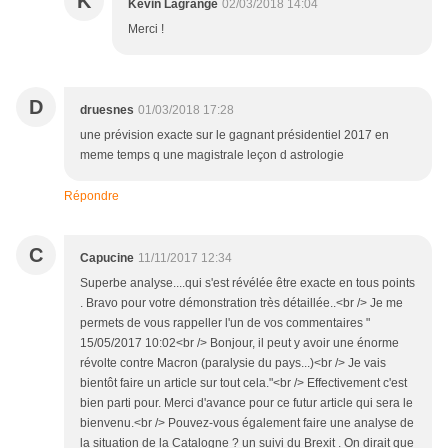
K
Kevin Lagrange
02/03/2018 14:04
Merci !
D
druesnes
01/03/2018 17:28
une prévision exacte sur le gagnant présidentiel 2017 en
meme temps q une magistrale leçon d astrologie
Répondre
C
Capucine
11/11/2017 12:34
Superbe analyse....qui s'est révélée être exacte en tous points
. Bravo pour votre démonstration très détaillée..<br /> Je me
permets de vous rappeller l'un de vos commentaires "
15/05/2017 10:02<br /> Bonjour, il peut y avoir une énorme
révolte contre Macron (paralysie du pays...)<br /> Je vais
bientôt faire un article sur tout cela."<br /> Effectivement c'est
bien parti pour. Merci d'avance pour ce futur article qui sera le
bienvenu.<br /> Pouvez-vous également faire une analyse de
la situation de la Catalogne ? un suivi du Brexit . On dirait que