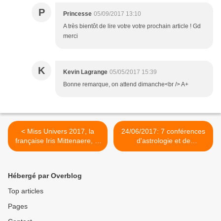
P
Princesse
05/09/2017 13:10
A très bientôt de lire votre votre prochain article ! Gd
merci
K
Kevin Lagrange
05/05/2017 15:39
Bonne remarque, on attend dimanche<br /> A+
< Miss Univers 2017, la
24/06/2017: 7 conférences
française Iris Mittenaere, le
d'astrologie et de
triomphe de Vénus et
numérologie à Paris + vidéo
Jupiter + vidéo
>
Hébergé par Overblog
Top articles
Pages