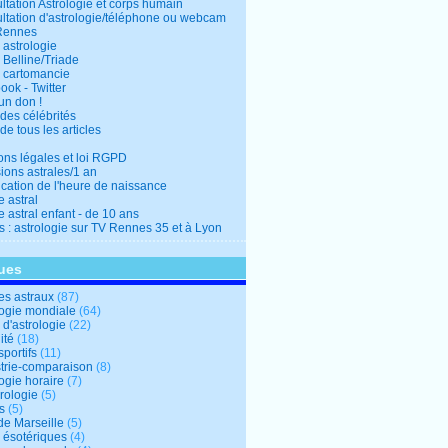
ltation Astrologie et corps humain
ltation d'astrologie/téléphone ou webcam
Rennes
 astrologie
 Belline/Triade
 cartomancie
ok - Twitter
un don !
des célébrités
de tous les articles
ons légales et loi RGPD
ions astrales/1 an
ication de l'heure de naissance
 astral
 astral enfant - de 10 ans
s : astrologie sur TV Rennes 35 et à Lyon
ues
s astraux
(87)
logie mondiale
(64)
d'astrologie
(22)
ité
(18)
sportifs
(11)
trie-comparaison
(8)
ogie horaire
(7)
ologie
(5)
s
(5)
de Marseille
(5)
s ésotériques
(4)