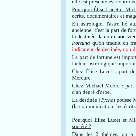
elle est présente est contrôlé
Pourquoi Élise Lucet et Mich
écrits, documentaires et mag
En astrologie, l'astre lié a
ancienne, c'est la part de fo
la destinée, la
confusion vien
Fortuna
qu'on traduit en fr
indicateur de destinée, non d
La part de fortune est import
facteur astrologique importan
Chez Élise Lucet : part de
Mercure.
Chez Michael Moore : part 
d'un degré d'orbe.
La destinée (
Tychê
) pousse M
(la communication, les écrits
Pourquoi Élise Lucet et Mic
société ?
Dans les 2 thèmes, on a 