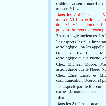
stables.
La
seule
maîtrise (
maison VIII.
Dans les 2 thèmes on a V
maison VIII est celle des po
de la vie.
Vénus almuten de VI
pouvoirs secrets (par exemple
En astrologie anciennes, les
Les aspects les plus importa
astrologique : on les appelle 
Or chez Élise Lucet, Me
astrologique que le Nœud Nor
Chez Michael Moore, Mer
astrologique que le Nœud No
Chez Élise Lucet et Mic
communication (Mercure) pour
Les aspects partile Mercure
cachés de notre société.
Bilan :
Dans les 2 thèmes, on a :