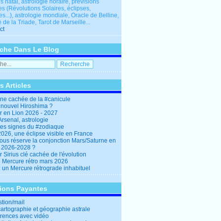
 natal, astrologie horaire, prévisions
es (Révolutions Solaires, éclipses,
res...), astrologie mondiale, Oracle de Belline,
 de la Triade, Tarot de Marseille...
ct
che Dans Le Blog
s Articles
ine cachée de la #canicule
 nouvel Hiroshima ?
er en Lion 2026 - 2027
rsenal, astrologie
es signes du #zodiaque
2026, une éclipse visible en France
ous réserve la conjonction Mars/Saturne en
r 2026-2028 ?
r Sirius clé cachée de l'évolution
e Mercure rétro mars 2026
: un Mercure rétrograde inhabituel
tions Payantes
stion/mail
cartographie et géographie astrale
rences avec vidéo