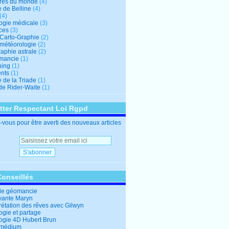
res du monde
(4)
e de Belline
(4)
(4)
logie médicale
(3)
ces
(3)
-Carto-Graphie
(2)
-météorologie
(2)
aphie astrale
(2)
mancie
(1)
hing
(1)
nts
(1)
 de la Triade
(1)
 de Rider-Waite
(1)
tter Respectant Loi Rgpd
vous pour être averti des nouveaux articles
Conseillés
de géomancie
yante Maryn
rétation des rêves avec Gilwyn
ogie et partage
logie 4D Hubert Brun
 médium