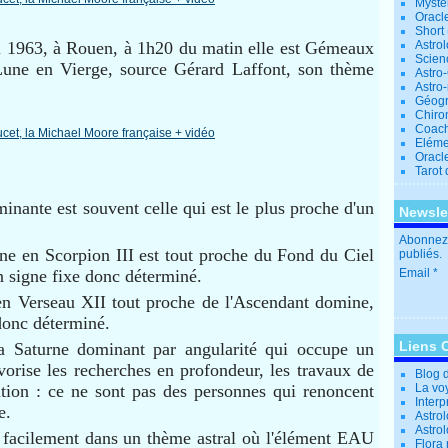
Mystè
Oracl
Short
ai 1963, à Rouen, à 1h20 du matin elle est Gémeaux
Astro
Scien
Lune en Vierge, source Gérard Laffont, son thème
Astro
Astro
Géogr
Chiro
Coac
Eléme
Oracle
Tarot
minante est souvent celle qui est le plus proche d'un
Newsle
Abonnez-
e en Scorpion III est tout proche du Fond du Ciel
publiés.
n signe fixe donc déterminé.
Email
en Verseau XII tout proche de l'Ascendant domine,
 donc déterminé.
Liens 
a Saturne dominant par angularité qui occupe un
avorise les recherches en profondeur, les travaux de
Blog 
ation : ce ne sont pas des personnes qui renoncent
La vo
Interp
e.
Astrol
Astro
 facilement dans un thème astral où l'élément EAU
Flora