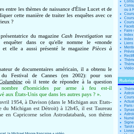
Consu
Consu
es entre les thèmes de naissance d'Élise Lucet et de
ou à 
Cours
quer cette manière de traiter les enquêtes avec ce
Cours
rieux ?
Cours
Facebo
Faire 
Index 
a présentatrice du magazine
Cash Investigation
sur
Index 
 à enquêter dans ce qu'elle nomme le «monde
Liens
Menti
, et elle a aussi présenté le magazine
Pièces à
Prévis
Rectif
Thème
Thème
ateur de documentaires américain, il a obtenu le
Vidéo
e du Festival de Cannes (en 2002): pour son
Rubriq
Columbine
où il tente de répondre à la question
e nombre
d'homicides par
arme à feu
est-il
Thème
Astro
vé aux États-Unis que dans les autres pays ? ».
Cours 
avril 1954, à Davison (dans le Michigan aux Etats-
Actual
Paris 
ée du Michigan est Détroit) à 12h45, il est Taureau
Synas
ne en Capricorne selon Astrodatabank, son thème
Astrol
Numér
Signe
Tarot 
Livre