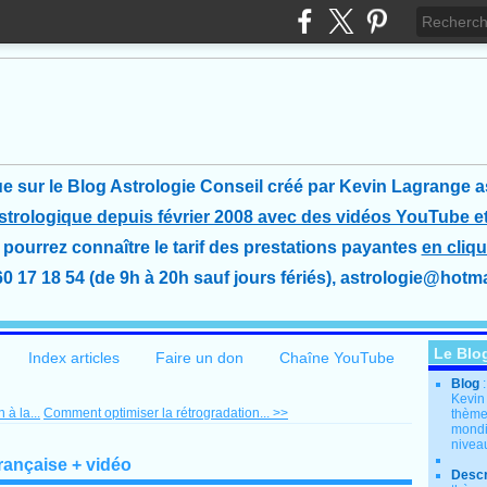
e sur le Blog Astrologie Conseil créé
par Kevin Lagrange a
astrologique depuis février 2008 avec des vidéos YouTube et
pourrez connaître le tarif des prestations payantes
en cliqu
60 17 18 54 (de 9h à 20h sauf jours fériés), astrologie@hotmai
Le Blo
Index articles
Faire un don
Chaîne YouTube
Blog
Kevin
 à la...
Comment optimiser la rétrogradation... >>
thème
mondia
nivea
française + vidéo
Descr