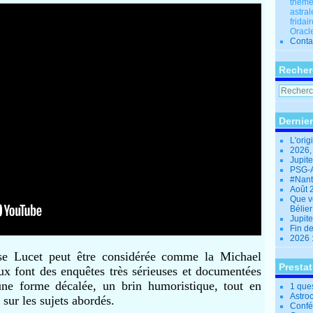
thèmes
astral
fridai
Oracle
Conta
Recher
Dernier
L'orig
2026,
Jupit
PSG-A
#Nant
Août 
Que v
Bélie
Jupite
Fin d
2026 
lise Lucet peut être considérée comme la Michael
Presta
ux font des enquêtes très sérieuses et documentées
une forme décalée, un brin humoristique, tout en
1 que
Astro
 sur les sujets abordés.
Confé