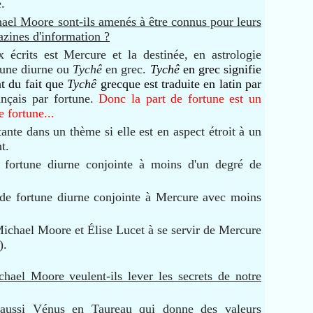
e.
ael Moore sont-ils amenés à être connus pour leurs
azines d'information ?
ux écrits est Mercure et la destinée, en astrologie
rtune diurne ou
Tychê
en grec.
Tychê
en grec signifie
t du fait que
Tychê
grecque est traduite en latin par
ançais par fortune.
Donc la part de fortune est un
e fortune
...
ante dans un thème si elle est en aspect étroit à un
t.
 fortune diurne conjointe à moins d'un degré de
de fortune diurne conjointe à Mercure avec moins
ichael Moore et Élise Lucet à se servir de Mercure
).
hael Moore veulent-ils lever les secrets de notre
aussi Vénus en Taureau qui donne des valeurs