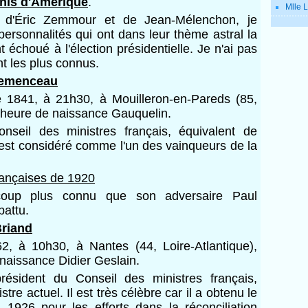
Unis d'Amérique
.
Mlle L
s d'Éric Zemmour et de Jean-Mélenchon, je
ersonnalités qui ont dans leur thème astral la
 échoué à l'élection présidentielle. Je n'ai pas
t les plus connus.
lemenceau
e 1841, à 21h30, à Mouilleron-en-Pareds (85,
 heure de naissance Gauquelin.
nseil des ministres français, équivalent de
l est considéré comme l'un des vainqueurs de la
françaises de 1920
coup plus connu que son adversaire Paul
battu.
Briand
2, à 10h30, à Nantes (44, Loire-Atlantique),
naissance Didier Geslain.
président du Conseil des ministres français,
tre actuel. Il est très célèbre car il a obtenu le
 1926 pour les efforts dans la réconciliation