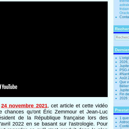
thèmes
astral
fridai
Oracle
Conta
Recher
Dernier
L'orig
2026,
Jupit
PSG-A
#Nant
Août 
Que v
Bélie
Jupite
Fin d
2026 
e
24 novembre 2021
, cet article et cette vidéo
Presta
 de chances qu'ont Éric Zemmour et Jean-Luc
ésident de la République française lors des
1 que
Astro
d'avril 2022 en se basant sur l'astrologie. Pour
Confé