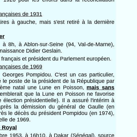
françaises de 1931
res à gauche, mais s'est retiré à la dernière
er
9 à 8h, à Ablon-sur-Seine (94, Val-de-Marne),
naissance Didier Geslain.
t français et président du Parlement européen.
françaises de 1969
r Georges Pompidou. C'est un cas particulier,
 le poste de la président de la République par
hème natal une Lune en Poisson,
mais sans
semblerait que la Lune en Poisson ne favorise
 élection présidentielle). Il a assuré l'intérim à
après la démission du général de Gaulle (en
près le décès du président Pompidou (en 1974),
ielle de 1969.
 Royal
mbre 1953, à 16h10, à Dakar (Sénégal), source