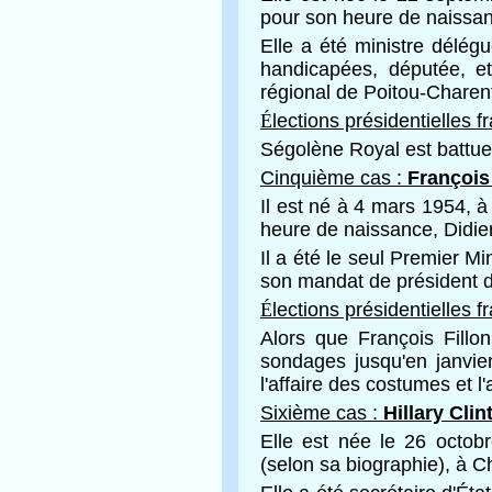
pour son heure de naissanc
Elle a été ministre délég
handicapées, députée, et
régional de Poitou-Charen
É
lections présidentielles 
Ségolène Royal est battue
Cinquième cas :
François 
Il est né à 4 mars 1954, 
heure de naissance, Didie
Il a été le seul Premier 
son mandat de président d
É
lections présidentielles 
Alors que François Fillo
sondages jusqu'en janvier
l'affaire des costumes et l
Sixième cas :
Hillary Clin
Elle est née le 26 octob
(selon sa biographie), à Ch