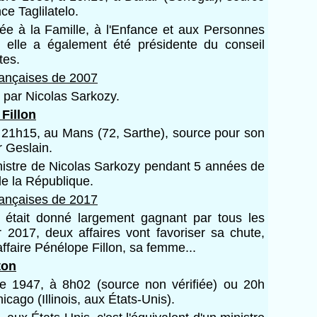
e Taglilatelo.
uée à la Famille, à l'Enfance et aux Personnes
 elle a également été présidente du conseil
tes.
françaises de 2007
 par Nicolas Sarkozy.
Fillon
à 21h15, au Mans (72, Sarthe), source pour son
r Geslain.
Ministre de Nicolas Sarkozy pendant 5 années de
e la République.
françaises de 2017
n était donné largement gagnant par tous les
 2017, deux affaires vont favoriser sa chute,
'affaire Pénélope Fillon, sa femme...
ton
re 1947, à 8h02 (source non vérifiée) ou 20h
icago (Illinois, aux États-Unis).