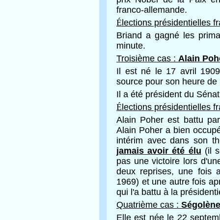
franco-allemande.
É
lections présidentielles 
Briand a gagné les primai
minute.
Troisième cas :
Alain Poh
Il est né le 17 avril 190
source pour son heure de 
Il a été président du Séna
É
lections présidentielles 
Alain Poher est battu pa
Alain Poher a bien occupé
intérim avec dans son t
jamais avoir été élu
(il 
pas une victoire lors d'une
deux reprises, une fois 
1969) et une autre fois a
qui l'a battu à la président
Quatrième cas :
Ségolène
Elle est née le 22 septe