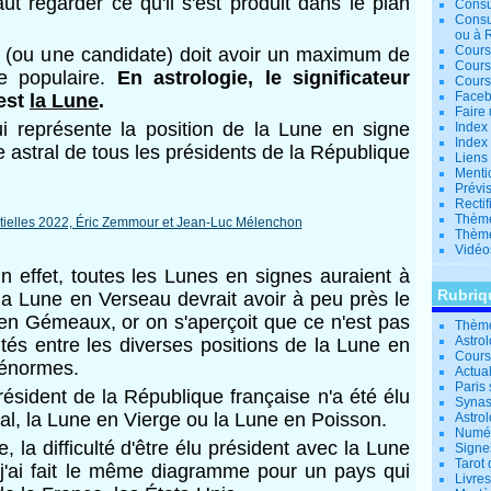
aut regarder ce qu'il s'est produit dans le plan
Consu
Consu
ou à 
Cours
t (ou une candidate) doit avoir un maximum de
Cours
tre populaire.
En astrologie, le significateur
Cours
Facebo
 est
la Lune
.
Faire 
ui représente la position de la Lune en signe
Index 
Index 
 astral de tous les présidents de la République
Liens
Menti
Prévis
Rectif
Thème
Thème
Vidéo
cun effet, toutes les Lunes en signes auraient à
Rubriq
a Lune en Verseau devrait avoir à peu près le
n Gémeaux, or on s'aperçoit que ce n'est pas
Thème
Astro
ités entre les diverses positions de la Lune en
Cours 
 énormes.
Actual
Paris 
sident de la République française n'a été élu
Synas
al, la Lune en Vierge ou la Lune en Poisson.
Astrol
Numér
 la difficulté d'être élu président avec la Lune
Signe
Tarot 
 j'ai fait le même diagramme pour un pays qui
Livre