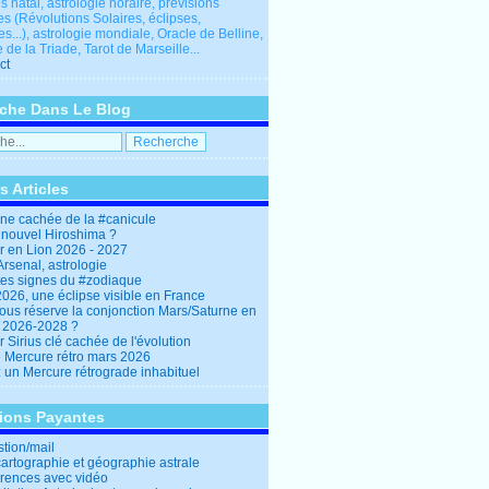
 natal, astrologie horaire, prévisions
es (Révolutions Solaires, éclipses,
res...), astrologie mondiale, Oracle de Belline,
 de la Triade, Tarot de Marseille...
ct
che Dans Le Blog
s Articles
ine cachée de la #canicule
 nouvel Hiroshima ?
er en Lion 2026 - 2027
rsenal, astrologie
es signes du #zodiaque
2026, une éclipse visible en France
ous réserve la conjonction Mars/Saturne en
r 2026-2028 ?
r Sirius clé cachée de l'évolution
e Mercure rétro mars 2026
: un Mercure rétrograde inhabituel
tions Payantes
stion/mail
cartographie et géographie astrale
rences avec vidéo