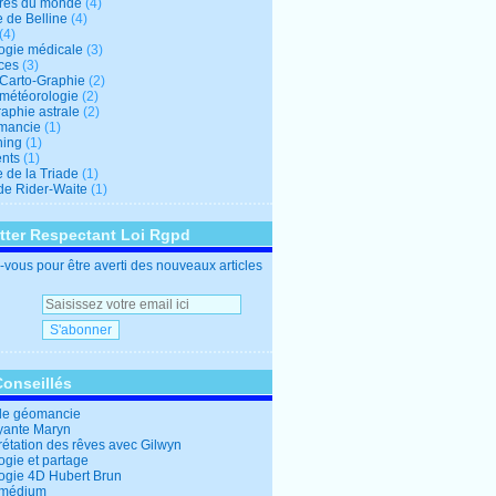
res du monde
(4)
e de Belline
(4)
(4)
logie médicale
(3)
ces
(3)
-Carto-Graphie
(2)
-météorologie
(2)
aphie astrale
(2)
mancie
(1)
hing
(1)
nts
(1)
 de la Triade
(1)
 de Rider-Waite
(1)
tter Respectant Loi Rgpd
vous pour être averti des nouveaux articles
Conseillés
de géomancie
yante Maryn
rétation des rêves avec Gilwyn
ogie et partage
logie 4D Hubert Brun
 médium