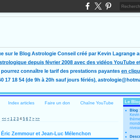
e sur le Blog Astrologie Conseil créé
par Kevin Lagrange a
astrologique depuis février 2008 avec des vidéos YouTube et
pourrez connaître le tarif des prestations payantes
en cliqu
60 17 18 54 (de 9h à 20h sauf jours fériés), astrologie@hotmai
Le Blo
Index articles
Faire un don
Chaîne YouTube
Blog
Kevin
<<
<
1
2
3
4
5
6
7
>
>>
thème
mondia
nivea
2, Éric Zemmour et Jean-Luc Mélenchon
Descr