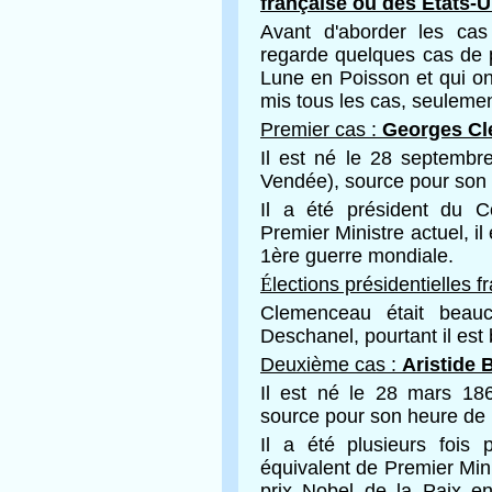
française ou des États-
Avant d'aborder les ca
regarde quelques cas de p
Lune en Poisson et qui ont
mis tous les cas, seulemen
Premier cas :
Georges C
Il est né le 28 septembr
Vendée), source pour son
Il a été président du Co
Premier Ministre actuel, i
1ère guerre mondiale.
É
lections présidentielles 
Clemenceau était beau
Deschanel, pourtant il est 
Deuxième cas :
Aristide 
Il est né le 28 mars 186
source pour son heure de 
Il a été plusieurs fois 
équivalent de Premier Minis
prix Nobel de la Paix en