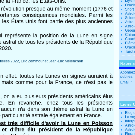
 la France, les États-Unis.
Mystè
Oracl
 révolution presque au même moment (1776 et
Short
Astro
portantes conséquences mondiales. Parmi les
Scien
 les États-Unis font partie des plus anciennes
Astro
Astro
Géogr
ui représente la position de la Lune en signe
Chiro
Coac
 astral de tous les présidents de la République
Eléme
2020.
Oracle
Tarot
Newsle
Abonnez-
cun effet, toutes les Lunes en signes auraient à
publiés.
 mais comme pour la France, ce n'est pas le
Email
, on a eu plusieurs présidents américains élus
ge.
En revanche, chez tous les présidents
Liens 
 aucun n'a dans son thème astral la Lune en
Blog 
 particularité astrale également en France.
La vo
Interp
 est très difficile d'avoir la Lune en Poisson
Astrol
et d'être élu président de la République
Astro
Flora