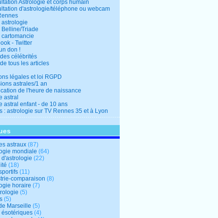
ltation Astrologie et corps humain
ltation d'astrologie/téléphone ou webcam
Rennes
 astrologie
 Belline/Triade
 cartomancie
ok - Twitter
un don !
des célébrités
de tous les articles
ons légales et loi RGPD
ions astrales/1 an
ication de l'heure de naissance
 astral
 astral enfant - de 10 ans
s : astrologie sur TV Rennes 35 et à Lyon
ues
s astraux
(87)
logie mondiale
(64)
d'astrologie
(22)
ité
(18)
sportifs
(11)
trie-comparaison
(8)
ogie horaire
(7)
ologie
(5)
s
(5)
de Marseille
(5)
s ésotériques
(4)