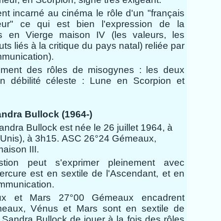
t incarné au cinéma le rôle d'un "français
eur" ce qui est bien l'expression de la
s en Vierge maison IV (les valeurs, les
uts liés à la critique du pays natal) reliée par
mmunication).
ement des rôles de misogynes : les deux
en débilité céleste : Lune en Scorpion et
ndra Bullock (1964-)
Sandra Bullock est née le 26 juillet 1964, à
ats-Unis), à 3h15. ASC 26°24 Gémeaux,
ison III.
tion peut s'exprimer pleinement avec
rcure est en sextile de l'Ascendant, et en
communication.
x et Mars 27°00 Gémeaux encadrent
eaux, Vénus et Mars sont en sextile de
Sandra Bullock de jouer à la fois des rôles