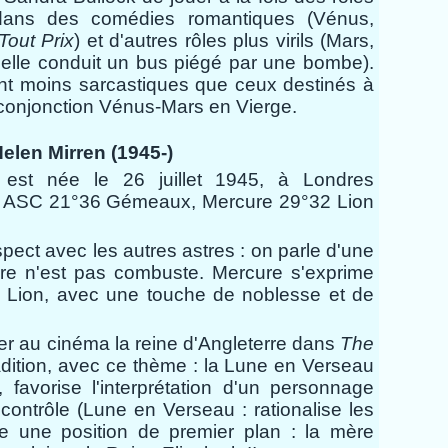
dans des comédies romantiques (Vénus,
Tout Prix
) et d'autres rôles plus virils (Mars,
elle conduit un bus piégé par une bombe).
nt moins sarcastiques que ceux destinés à
conjonction Vénus-Mars en Vierge.
elen Mirren (1945-)
 est née le 26 juillet 1945, à Londres
ASC 21°36 Gémeaux, Mercure 29°32 Lion
pect avec les autres astres : on parle d'une
ure n'est pas combuste. Mercure s'exprime
n Lion, avec une touche de noblesse et de
rner au cinéma la reine d'Angleterre dans
The
radition, avec ce thème : la Lune en Verseau
 favorise l'interprétation d'un personnage
contrôle (Lune en Verseau : rationalise les
e une position de premier plan : la mère