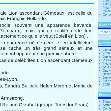
thèmes
astral
fridai
Oracle
e Lion ascendant Gémeaux, est celle du
Conta
ais François Hollande.
socie souvent une apparence bavarde,
Recher
Gémeaux) mais qui en réalité cède très
exactement ce qu'elle veut (Soleil en Lion) .
apparence où derrière le jeu intellectuel
Dernier
se cache un très grand sérieux et une
L'orig
rcément apparente au premier abord.
2026,
Jupit
cas de célébrités Lion ascendant Gémeaux
PSG-A
#Nant
Août 
Que v
ande.
Bélie
Jupite
es-Lyon.
Fin d
2026 
, Sandra Bullock, Helen Mirren et Maria de
Presta
l Armstrong.
1 que
t Roland Orzabal (groupe Tears for Fears).
Astro
Confé