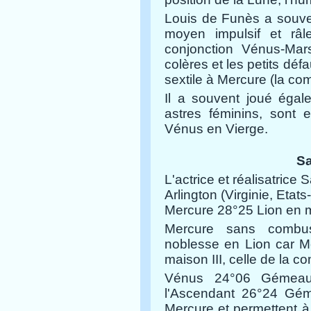
Louis de Funès a souven
moyen impulsif et râl
conjonction Vénus-Mar
colères et les petits défa
sextile à Mercure (la co
Il a souvent joué égal
astres féminins, sont 
Vénus en Vierge.
Sa
L'actrice et réalisatrice 
Arlington (Virginie, Et
Mercure 28°25 Lion en ma
Mercure sans combus
noblesse en Lion car Me
maison III, celle de la 
Vénus 24°06 Gémeau
l'Ascendant 26°24 Gém
Mercure et permettent à 