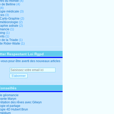
res du monde
(4)
e de Belline
(4)
(4)
logie médicale
(3)
ces
(3)
-Carto-Graphie
(2)
-météorologie
(2)
aphie astrale
(2)
mancie
(1)
hing
(1)
nts
(1)
 de la Triade
(1)
 de Rider-Waite
(1)
tter Respectant Loi Rgpd
vous pour être averti des nouveaux articles
Conseillés
de géomancie
yante Maryn
rétation des rêves avec Gilwyn
ogie et partage
logie 4D Hubert Brun
 médium