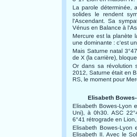
La parole déterminée, a
solides le rendent sy
l'Ascendant. Sa sympath
Vénus en Balance à l'
Mercure est la planète l
une dominante : c'est une 
Mais Saturne natal 3°47 
de X (la carrière), bloqu
Or dans sa révolution s
2012, Saturne était en B
RS, le moment pour Merc
Elisabeth Bowes
Elisabeth Bowes-Lyon e
Uni), à 0h30.
ASC 22°4
6°41 rétrograde en Lion, 
Elisabeth Bowes-Lyon es
Elisabeth II.
Avec le Sol