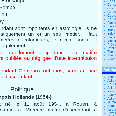
a Fressange.
Consu
Consu
 Sempé.
ou à 
Cours
ieu.
Cours
Cours
ey.
Facebo
Faire 
endant sont importants en astrologie, ils ne
Index 
tiquement un et un seul métier, il faut
Index 
Liens
mètres astrologiques, le climat social et
Menti
 également....
Prévis
Rectif
r rapidement l'importance du maître
Thème
Thème
t oubliée ou négligée d'une interprétation
Vidéo
Rubriq
scendant Gémeaux ont tous, sans aucune
re d'ascendant
.
Thème
Astro
Cours 
Politique
Actual
Paris 
Synas
nçois Hollande (1954-)
Astrol
Numér
est né le 11 août 1954, à Rouen, à
Signe
Gémeaux, Mercure maître d'ascendant, à
Tarot 
Livre