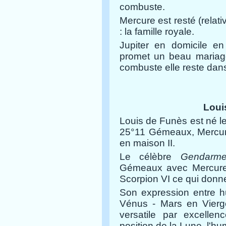
combuste.
Mercure est resté (relat
: la famille royale.
Jupiter en domicile en 
promet un beau mariage
combuste elle reste dans
Loui
Louis de Funès est né le
25°11 Gémeaux, Mercur
en maison II.
Le célèbre
Gendarme
Gémeaux avec Mercure,
Scorpion VI ce qui donne
Son expression entre hu
Vénus - Mars en Vierg
versatile par excellen
position de la Lune, l'hu