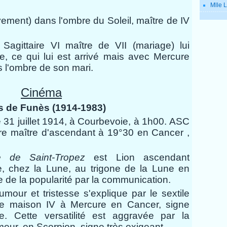
Mlle L
ivement) dans l'ombre du Soleil, maître de IV
Sagittaire VI maître de VII (mariage) lui
, ce qui lui est arrivé mais avec Mercure
 l'ombre de son mari.
Cinéma
s de Funès (1914-1983)
 31 juillet 1914, à Courbevoie, à 1h00. ASC
e maître d'ascendant
à 19°30
en Cancer ,
 de Saint-Tropez
est Lion ascendant
 chez la Lune, au trigone de la Lune en
 de la popularité par la communication.
mour et tristesse s'explique par le sextile
e maison IV à Mercure en Cancer, signe
ce. Cette versatilité est aggravée par la
meur, en Scorpion, signe très exigeant.