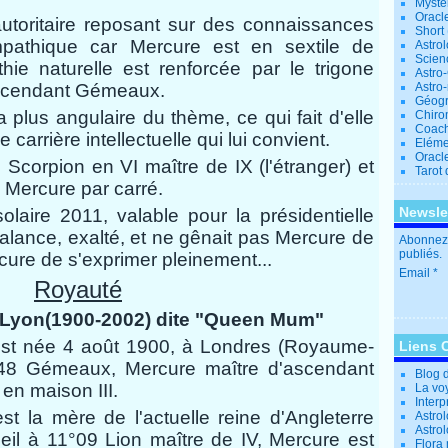
Mystè
Oracl
utoritaire reposant sur des connaissances
Short
mpathique car Mercure est en sextile de
Astro
Scien
ie naturelle est renforcée par le trigone
Astro
Ascendant Gémeaux.
Astro
Géogr
a plus angulaire du thème, ce qui fait d'elle
Chiro
Coac
carrière intellectuelle qui lui convient.
Eléme
Oracle
Scorpion en VI maître de IX (l'étranger) et
Tarot
e Mercure par carré.
Newsle
olaire 2011, valable pour la présidentielle
alance, exalté, et ne gênait pas Mercure de
Abonnez-
publiés.
ure de s'exprimer pleinement...
Email
Royauté
-Lyon(1900-2002) dite "Queen Mum"
st née 4 août 1900, à Londres (Royaume-
Liens 
8 Gémeaux, Mercure maître d'ascendant
Blog 
en maison III.
La vo
Interp
t la mère de l'actuelle reine d'Angleterre
Astrol
Astro
eil à 11°09 Lion maître de IV, Mercure est
Flora