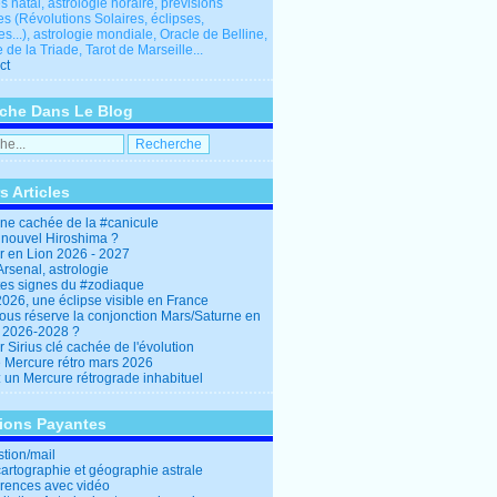
 natal, astrologie horaire, prévisions
es (Révolutions Solaires, éclipses,
res...), astrologie mondiale, Oracle de Belline,
 de la Triade, Tarot de Marseille...
ct
che Dans Le Blog
s Articles
ine cachée de la #canicule
 nouvel Hiroshima ?
er en Lion 2026 - 2027
rsenal, astrologie
es signes du #zodiaque
2026, une éclipse visible en France
ous réserve la conjonction Mars/Saturne en
r 2026-2028 ?
r Sirius clé cachée de l'évolution
e Mercure rétro mars 2026
: un Mercure rétrograde inhabituel
tions Payantes
stion/mail
cartographie et géographie astrale
rences avec vidéo