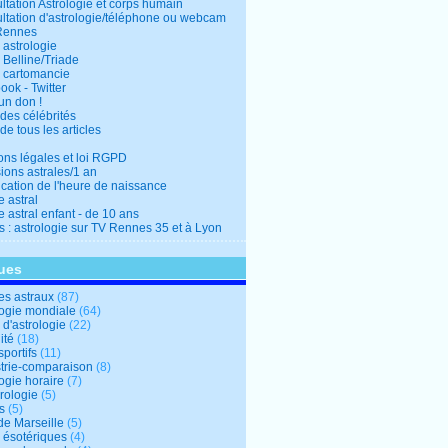
ltation Astrologie et corps humain
ltation d'astrologie/téléphone ou webcam
Rennes
 astrologie
 Belline/Triade
 cartomancie
ok - Twitter
un don !
des célébrités
de tous les articles
ons légales et loi RGPD
ions astrales/1 an
ication de l'heure de naissance
 astral
 astral enfant - de 10 ans
s : astrologie sur TV Rennes 35 et à Lyon
ues
s astraux
(87)
logie mondiale
(64)
d'astrologie
(22)
ité
(18)
sportifs
(11)
trie-comparaison
(8)
ogie horaire
(7)
ologie
(5)
s
(5)
de Marseille
(5)
s ésotériques
(4)