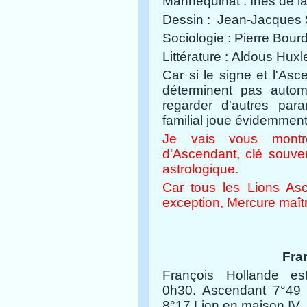
Mannequinat :
Inès de l
Dessin :
Jean-Jacques
Sociologie :
Pierre Bourd
Littérature :
Aldous Huxl
Car si le signe et l'Asc
déterminent pas automa
regarder d'autres para
familial joue évidemment
Je vais vous montre
d'Ascendant, clé souven
astrologique.
Car tous les Lions A
exception, Mercure maît
Fra
François Hollande 
0h30.
Ascendant 7°49 
8°17 Lion en maison IV.