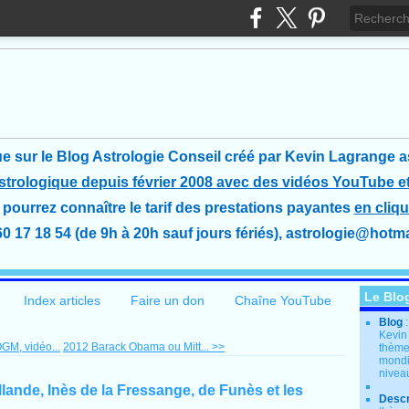
e sur le Blog Astrologie Conseil créé
par Kevin Lagrange a
astrologique depuis février 2008 avec des vidéos YouTube et
pourrez connaître le tarif des prestations payantes
en cliqu
60 17 18 54 (de 9h à 20h sauf jours fériés), astrologie@hotmai
Le Blo
Index articles
Faire un don
Chaîne YouTube
Blog
Kevin
GM, vidéo...
2012 Barack Obama ou Mitt... >>
thème
mondia
nivea
ande, Inès de la Fressange, de Funès et les
Descr