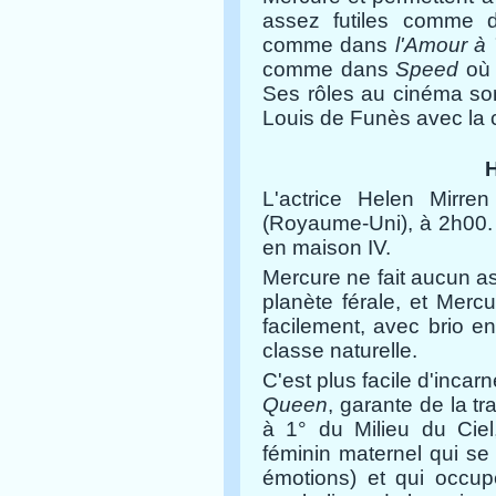
assez futiles comme 
comme dans
l'Amour à 
comme dans
Speed
où 
Ses rôles au cinéma so
Louis de Funès avec la 
H
L'actrice
Helen Mirren
(Royaume-Uni), à 2h00.
en maison IV.
Mercure ne fait aucun as
planète férale, et Merc
facilement, avec brio e
classe naturelle.
C'est plus facile d'inca
Queen
, garante de la t
à 1° du Milieu du Ciel,
féminin maternel qui se 
émotions) et qui occup