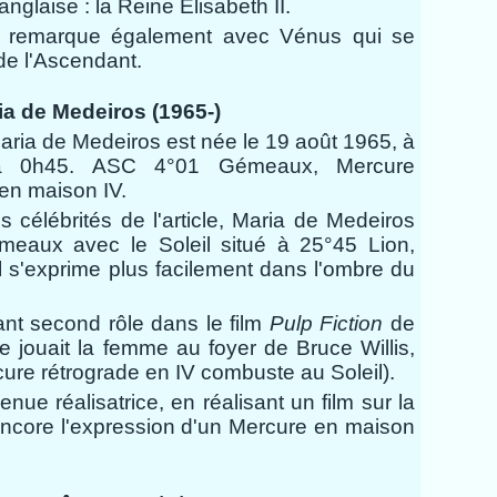
nglaise : la Reine Elisabeth II.
se remarque également avec Vénus qui se
e l'Ascendant.
ia de Medeiros (1965-)
aria de Medeiros est née le 19 août 1965, à
à 0h45.
ASC 4°01 Gémeaux, Mercure
en maison IV.
 célébrités de l'article, Maria de Medeiros
eaux avec le Soleil situé à 25°45 Lion,
l s'exprime plus facilement dans l'ombre du
ant second rôle dans le film
Pulp Fiction
de
e jouait la femme au foyer de Bruce Willis,
cure rétrograde en IV combuste au Soleil).
venue réalisatrice, en réalisant un film sur la
encore l'expression d'un Mercure en maison